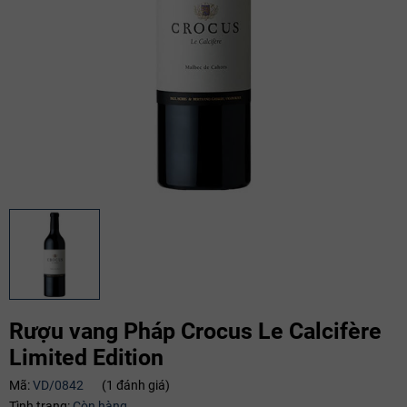
Rượu vang Pháp Crocus Le Calcifère
Limited Edition
Mã:
VD/0842
(1 đánh giá)
Mã giảm giá:
Tình trạng:
Còn hàng