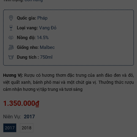
Ngày hết hạn:
Quốc gia:
Pháp
Điều kiện:
Loại vang:
Vang Đỏ
Copy mã và nhập mã ở trang
THANH TOÁN
bạn nhé!
Nồng độ:
14.5%
Giống nho:
Malbec
Dung tích :
750ml
Hương Vị:
Rượu có hương thơm đặc trưng của anh đào đen và đỏ,
việt quất xanh, bánh phô mai và một chút gia vị. Thưởng thức rượu
cảm nhận hương vị tập trung và tươi sáng
1.350.000₫
Niên Vụ:
2017
2017
2018