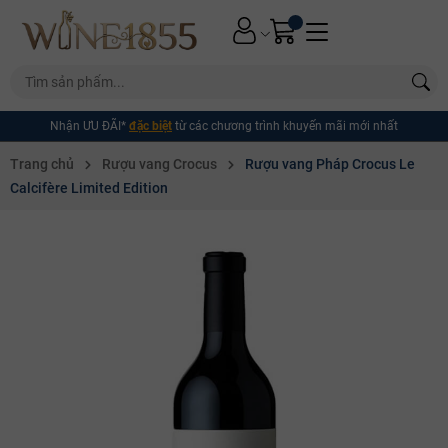
Nhận ƯU ĐÃI*
đặc biệt
từ các chương trình khuyến mãi mới nhất
Trang chủ
Rượu vang Crocus
Rượu vang Pháp Crocus Le
Calcifère Limited Edition