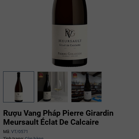
Rượu Vang Pháp Pierre Girardin
Meursault Éclat De Calcaire
Mã:
VT/0571
Mã giảm giá:
Tình trạng:
Còn hàng