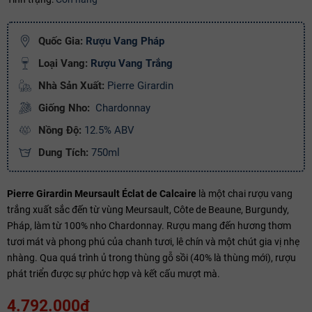
Ngày hết hạn:
Quốc Gia:
Rượu Vang Pháp
Điều kiện:
Loại Vang:
Rượu Vang Trắng
Copy mã và nhập mã ở trang
THANH TOÁN
bạn nhé!
Nhà Sản Xuất:
Pierre Girardin
Giống Nho:
Chardonnay
Nồng Độ:
12.5% ABV
Dung Tích:
750ml
Pierre Girardin Meursault Éclat de Calcaire
là một chai rượu vang
trắng xuất sắc đến từ vùng Meursault, Côte de Beaune, Burgundy,
Pháp, làm từ 100% nho Chardonnay. Rượu mang đến hương thơm
tươi mát và phong phú của chanh tươi, lê chín và một chút gia vị nhẹ
nhàng. Qua quá trình ủ trong thùng gỗ sồi (40% là thùng mới), rượu
phát triển được sự phức hợp và kết cấu mượt mà.
4.792.000₫