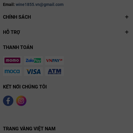
và ủ trong thùng gỗ sồi Pháp. Một phần thùng mới giúp tăng
Email:
wine1855.vn@gmail.com
thêm độ tròn và cấu trúc cho rượu, mang lại sự phức hợp tuyệt
CHÍNH SÁCH
vời.
HỖ TRỢ
THANH TOÁN
KẾT NỐI CHÚNG TÔI
TRANG VÀNG VIỆT NAM
Thưởng Thức & Kết Hợp Món Ăn Với Pierre