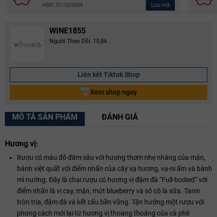
Lưu mã
HSD: 31/12/2025
WINE1855
Người Theo Dõi: 10,8k
Liên kết Tiktok Shop
Xem shop ngay
MÔ TẢ SẢN PHẨM
ĐÁNH GIÁ
Hương vị:
Rượu có màu đỏ đâm sâu với hương thơm nhẹ nhàng của mận,
bánh việt quất với điểm nhấn của cây xạ hương, va-ni ấm và bánh
mì nướng. Đây là chai rượu có hương vị đậm đà “Full-bodied” với
điểm nhấn là vị cay, mận, mứt blueberry và sô cô la sữa. Tanin
tròn trịa, đậm đà và kết cấu bền vững. Tận hưởng một rượu với
phong cách mới lại từ hương vị thoang thoảng của cà phê