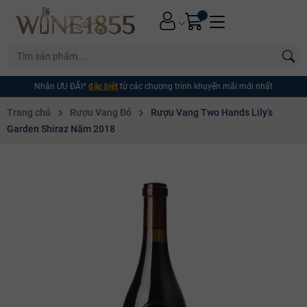
Nhận ƯU ĐÃI*
đặc biệt
từ các chương trình khuyến mãi mới nhất
Trang chủ
Rượu Vang Đỏ
Rượu Vang Two Hands Lily’s
Garden Shiraz Năm 2018