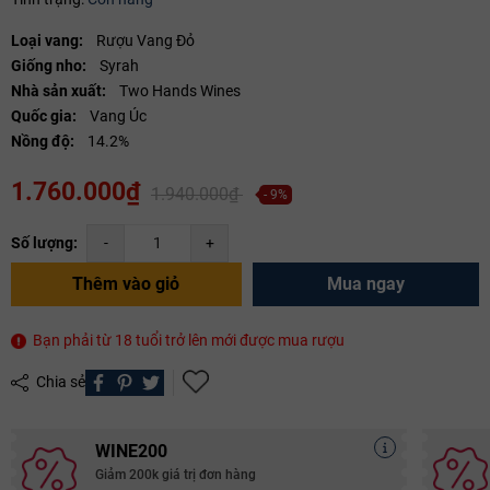
Điều kiện:
Loại vang:
Rượu Vang Đỏ
Copy mã và nhập mã ở trang
THANH TOÁN
bạn nhé!
Giống nho:
Syrah
Nhà sản xuất:
Two Hands Wines
Quốc gia:
Vang Úc
Nồng độ:
14.2%
1.760.000₫
1.940.000₫
- 9%
Số lượng:
-
+
Thêm vào giỏ
Mua ngay
Bạn phải từ 18 tuổi trở lên mới được mua rượu
Chia sẻ
WINE200
Giảm 200k giá trị đơn hàng