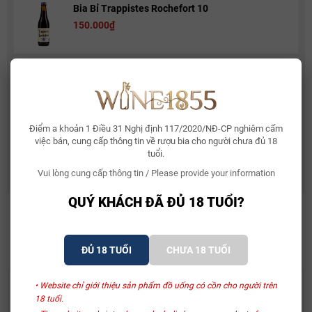
Bia Bỉ Trappistes Rochefort 10
150.000₫
Rượu Vang Sủi Gemma Di Luna Moscato Vino
Spumante
480.000₫
581.000₫
Điểm a khoản 1 Điều 31 Nghị định 117/2020/NĐ-CP nghiêm cấm
Rượu Vang Ý Terre Di Mario 17%
việc bán, cung cấp thông tin về rượu bia cho người chưa đủ 18
490.000₫
tuổi.
632.500₫
Vui lòng cung cấp thông tin / Please provide your information
QUÝ KHÁCH ĐÃ ĐỦ 18 TUỔI?
SẢN PHẨM LIÊN QUAN
ĐỦ 18 TUỔI
CHƯA 18 TUỔI
- 23%
- 17%
• Website chỉ giới thiệu sản phẩm đồ uống có cồn cho người trên
San Marzano
Kim Crawford
18 tuổi.
Rượu Vang Sessantanni
Kim Crawford Pinot Noir