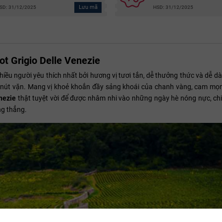
Lưu mã
SD: 31/12/2025
HSD: 31/12/2025
ot Grigio Delle Venezie
hiều người yêu thích nhất bởi hương vị tươi tắn, dễ thưởng thức và dễ 
i với nút vặn. Mang vị khoẻ khoắn đầy sảng khoái của chanh vàng, cam mọ
nezie
thật tuyệt vời để được nhâm nhi vào những ngày hè nóng nực, chi
ng thẳng.