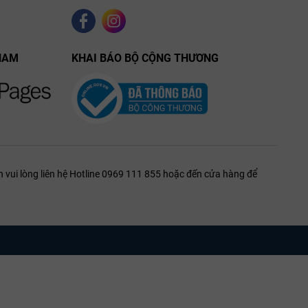
và hoa trắng
mộc
NAM
KHAI BÁO BỘ CỘNG THƯƠNG
hải sản,
salad, món chay hoặc các món
khai vị nhẹ.
 vui lòng liên hệ Hotline 0969 111 855 hoặc đến cửa hàng để