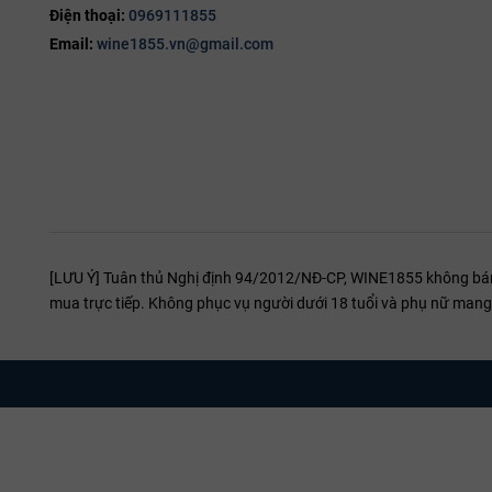
đào, tiêu đen và chút gỗ sồi nhẹ
tannin mượt, cấu t
Điện thoại:
0969111855
cấu trúc tốt, tannin rõ
Email:
wine1855.vn@gmail.com
nhưng mượt, cân bằng với acid
hài hòa
thịt đỏ, món nướn
thịt bò, thịt nướng, mì Ý sốt đậm
hoặc phô mai chín.
[LƯU Ý] Tuân thủ Nghị định 94/2012/NĐ-CP, WINE1855 không bán r
mua trực tiếp. Không phục vụ người dưới 18 tuổi và phụ nữ mang 