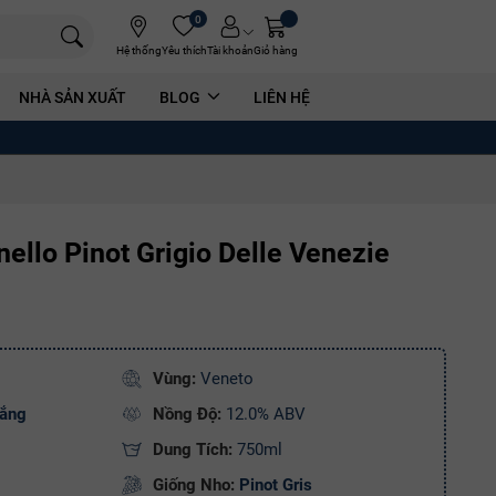
0
Hệ thống
Yêu thích
Tài khoản
Giỏ hàng
NHÀ SẢN XUẤT
BLOG
LIÊN HỆ
ello Pinot Grigio Delle Venezie
Vùng:
Veneto
rắng
Nồng Độ:
12.0% ABV
Dung Tích:
750ml
Giống Nho:
Pinot Gris