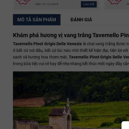
Lưu mã
HSD: 31/12/2025
H
MÔ TẢ SẢN PHẨM
ĐÁNH GIÁ
Khám phá hương vị vang trắng Tavernello Pin
Tavernello Pinot Grigio Delle Venezie
là chai vang trắng được n
ở bất cứ nơi đâu, bất cứ lúc nào nhờ thiết kế hiện đại, tiện lợ
xanh và hương hoa thơm mát,
Tavernello Pinot Grigio Delle Ve
trong bữa tiệc vui vẻ hay để nhẹ nhàng kết thúc một ngày đầy că