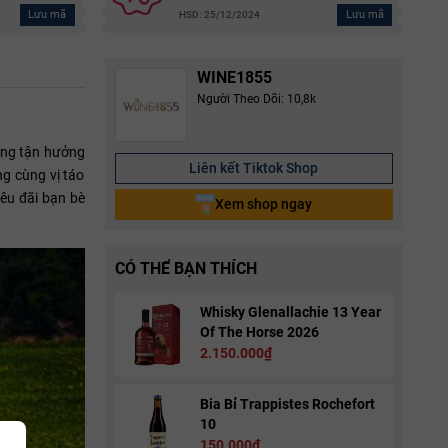
Lưu mã
Lưu mã
HSD: 25/12/2024
WINE1855
Người Theo Dõi: 10,8k
dàng tận hưởng
Liên kết Tiktok Shop
ng cùng vị táo
êu đãi bạn bè
Xem shop ngay
CÓ THỂ BẠN THÍCH
Whisky Glenallachie 13 Year
Of The Horse 2026
2.150.000₫
Bia Bỉ Trappistes Rochefort
10
150.000₫