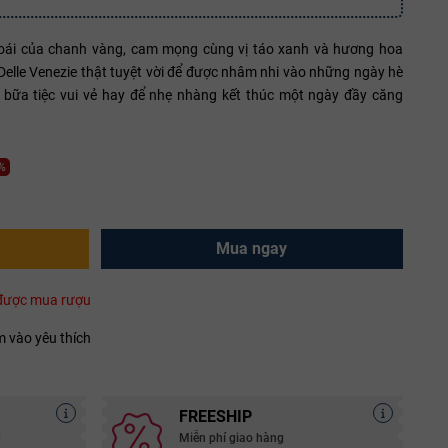
oái của chanh vàng, cam mọng cùng vị táo xanh và hương hoa
 Delle Venezie thật tuyệt vời để được nhâm nhi vào những ngày hè
g bữa tiệc vui vẻ hay để nhẹ nhàng kết thúc một ngày đầy căng
9%
Mua ngay
i được mua rượu
 vào yêu thích
FREESHIP
g
Miễn phí giao hàng