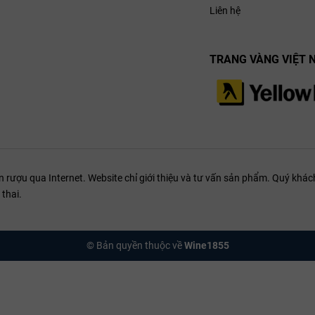
hoa trắng, táo
rúc cân bằng
Liên hệ
xanh, cam chanh và bánh mì nhẹ
bọt mịn, cấu trúc
cân bằng và hậu vị thanh thoát
TRANG VÀNG VIỆT 
g, mì Ý hoặc
phô mai.
ượu qua Internet. Website chỉ giới thiệu và tư vấn sản phẩm. Quý khách
thai.
© Bản quyền thuộc về
Wine1855