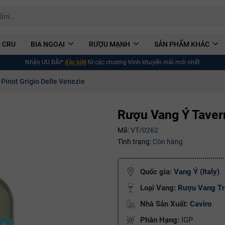
 CRU
BIA NGOẠI
RƯỢU MẠNH
SẢN PHẨM KHÁC
Nhận ƯU ĐÃI*
đặc biệt
từ các chương trình khuyến mãi mới nhất
Pinot Grigio Delle Venezie
Rượu Vang Ý Tavern
Mã:
VT/0262
Tình trạng:
Còn hàng
Quốc gia:
Vang Ý (Italy)
Loại Vang:
Rượu Vang T
Nhà Sản Xuất:
Caviro
Phân Hạng:
IGP