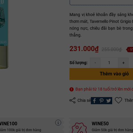
Mang vị khoẻ khoắn đầy sảng kh
Mã giảm giá:
thơm mát, Tavernello Pinot Grigio
nóng nực, chiêu đãi bạn bè tron
Ngày hết hạn:
thẳng.
Điều kiện:
231.000₫
255.000₫
- 
Copy mã và nhập mã ở trang
THANH TOÁN
bạn nhé!
Số lượng:
-
+
Thêm vào giỏ
Bạn phải từ 18 tuổi trở lên mớ
Chia sẻ
Thêm
WINE100
WINE50
iảm 100k giá trị đơn hàng
Giảm 50k giá trị đơn hàn