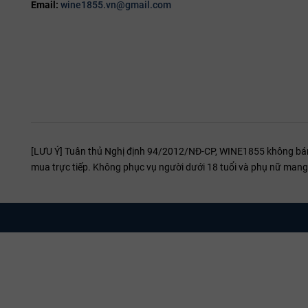
Email:
wine1855.vn@gmail.com
[LƯU Ý] Tuân thủ Nghị định 94/2012/NĐ-CP, WINE1855 không bán r
mua trực tiếp. Không phục vụ người dưới 18 tuổi và phụ nữ mang 
Nhận Xét Về Hương Vị Của Rượu vang Terre 
Terre Nere Etna Bianco là một loại
rượu vang
có màu vàng rơm sán
nhẹ nhàng. Trên vòm miệng, rượu mang đến hương vị tươi mới, sả
đặc trưng, nhờ vào đất đai núi lửa, tạo ra một sự khác biệt rõ rệt,