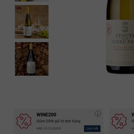
WINE200
Giảm 200k giá trị đơn hàng
G
Lưu mã
HSD: 31/12/2025
H