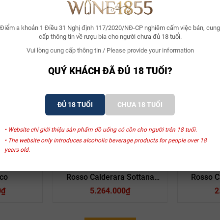
Điểm a khoản 1 Điều 31 Nghị định 117/2020/NĐ-CP nghiêm cấm việc bán, cung
cấp thông tin về rượu bia cho người chưa đủ 18 tuổi.
Vui lòng cung cấp thông tin / Please provide your information
Xem thêm
QUÝ KHÁCH ĐÃ ĐỦ 18 TUỔI?
ĐỦ 18 TUỔI
CHƯA 18 TUỔI
SẢN PHẨM LIÊN QUAN
• Website chỉ giới thiệu sản phẩm đồ uống có cồn cho người trên 18 tuổi.
• The website only introduces alcoholic beverage products for people over 18
years old.
tti
Terre Nere
Franchetti
Rượu Vang Ý Terre Nere Etna
Rượu Vang
co
Rosso Calderara Sottana
Rosso C
Prephylloxera “La Vigna Di
0₫
5.264.000₫
2
ống nho bản địa, trong đó Carricante là giống nho chủ đạo. Bên cạnh đó
Don Peppino”
Minnella, mỗi giống nho đóng góp vào sự cân bằng và hương vị phức tạp 