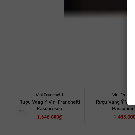
Vini Franchetti
Vini Franche
Rượu Vang Ý Vini Franchetti
Rượu Vang Ý Vini 
Passorosso
Passobian
Những Giống Nho và Vườn Nho
1.646.000₫
1.488.00
Rượu vang trắng xuất sắc này được làm từ sự pha trộn của các gi
sự góp mặt của các giống nho Catarratto, Inzolia, Grecanico và 