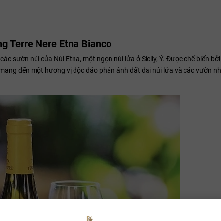
 Terre Nere Etna Bianco
các sườn núi của Núi Etna, một ngọn núi lửa ở Sicily, Ý. Được chế biến bởi
ửa, mang đến một hương vị độc đáo phản ánh đất đai núi lửa và các vườn n