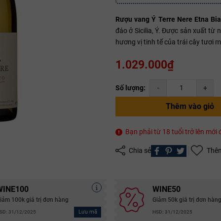
Rượu vang Ý Terre Nere Etna Bi
đáo ở Sicilia, Ý. Được sản xuất t
Mã giảm giá:
hương vị tinh tế của trái cây tươi 
Ngày hết hạn:
1.029.000₫
Điều kiện:
Số lượng:
-
+
Copy mã và nhập mã ở trang
THANH TOÁN
bạn nhé!
Thêm vào giỏ
Bạn phải từ 18 tuổi trở lên mớ
Chia sẻ
Thêm
WINE100
WINE50
iảm 100k giá trị đơn hàng
Giảm 50k giá trị đơn hàn
Lưu mã
SD: 31/12/2025
HSD: 31/12/2025