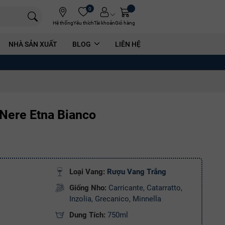
0
Hệ thống
Yêu thích
Tài khoản
Giỏ hàng
NHÀ SẢN XUẤT
BLOG
LIÊN HỆ
 Nere Etna Bianco
Loại Vang:
Rượu Vang Trắng
Giống Nho:
Carricante, Catarratto,
Inzolia, Grecanico, Minnella
Dung Tích:
750ml