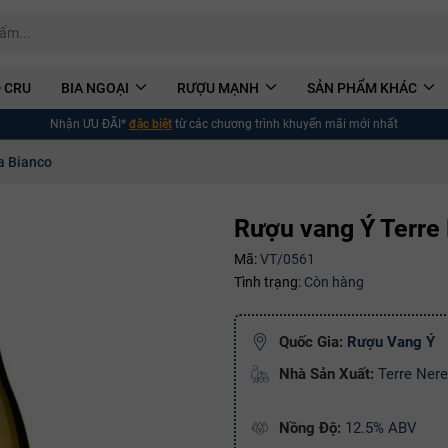
 CRU
BIA NGOẠI
RƯỢU MẠNH
SẢN PHẨM KHÁC
Nhận ƯU ĐÃI*
đặc biệt
từ các chương trình khuyến mãi mới nhất
a Bianco
Rượu vang Ý Terre
Mã:
VT/0561
Tình trạng:
Còn hàng
Quốc Gia:
Rượu Vang Ý
Nhà Sản Xuất:
Terre Nere
Nồng Độ:
12.5% ABV