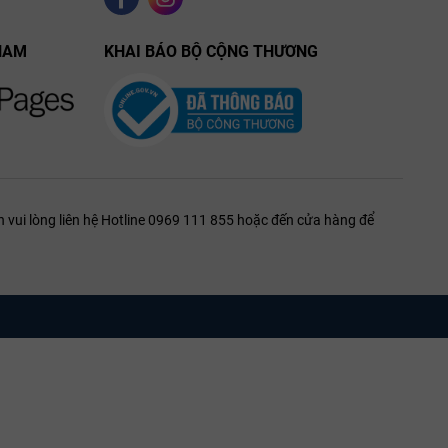
NAM
KHAI BÁO BỘ CỘNG THƯƠNG
 vui lòng liên hệ Hotline 0969 111 855 hoặc đến cửa hàng để
t khoáng chất
 nốt khoáng