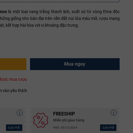
anco
là một loại vang trắng thanh lịch, xuất xứ từ vùng Etna độc
ừ những giống nho bản địa trên nền đất núi lửa màu mỡ, rượu mang
mát, kết hợp hài hòa với vị khoáng đặc trưng.
Mua ngay
i được mua rượu
 vào yêu thích
FREESHIP
g
Miễn phí giao hàng
Lưu mã
Lưu mã
HSD: 25/12/2024