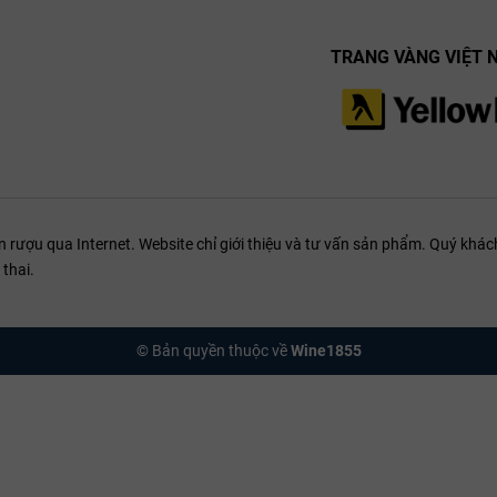
TRANG VÀNG VIỆT 
ượu qua Internet. Website chỉ giới thiệu và tư vấn sản phẩm. Quý khách
thai.
© Bản quyền thuộc về
Wine1855
Nere Etna Bianco
g, với hương thơm dễ chịu của hoa trắng và chanh, kết hợp với một chú
ng khoái, với độ chua sắc nét và một kết thúc nhẹ nhàng, đầy vị. Những
 khiến loại rượu này trở nên độc đáo.