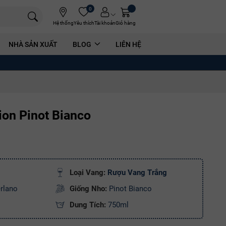
0
Hệ thống
Yêu thích
Tài khoản
Giỏ hàng
NHÀ SẢN XUẤT
BLOG
LIÊN HỆ
ion Pinot Bianco
Loại Vang:
Rượu Vang Trắng
rlano
Giống Nho:
Pinot Bianco
Dung Tích:
750ml