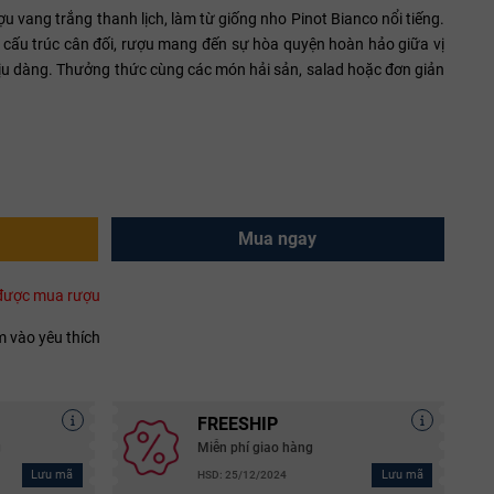
ượu vang trắng thanh lịch, làm từ giống nho Pinot Bianco nổi tiếng.
à cấu trúc cân đối, rượu mang đến sự hòa quyện hoàn hảo giữa vị
dịu dàng. Thưởng thức cùng các món hải sản, salad hoặc đơn giản
Mua ngay
i được mua rượu
 vào yêu thích
FREESHIP
g
Miễn phí giao hàng
Lưu mã
Lưu mã
HSD: 25/12/2024