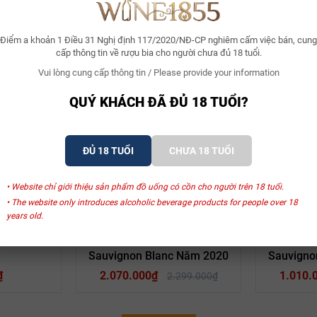
Điểm a khoản 1 Điều 31 Nghị định 117/2020/NĐ-CP nghiêm cấm việc bán, cung
cấp thông tin về rượu bia cho người chưa đủ 18 tuổi.
Vui lòng cung cấp thông tin / Please provide your information
Xem thêm
QUÝ KHÁCH ĐÃ ĐỦ 18 TUỔI?
ĐỦ 18 TUỔI
CHƯA 18 TUỔI
SẢN PHẨM LIÊN QUAN
• Website chỉ giới thiệu sản phẩm đồ uống có cồn cho người trên 18 tuổi.
• The website only introduces alcoholic beverage products for people over 18
years old.
- 10%
ano
tion Pinot
Rượu Vang Ý Quarz
Rượu
Sauvignon Blanc Năm 2020
Sauvigno
ition Pinot Bianco
₫
2.070.000₫
1.010.
2.299.000₫
xanh, lê chín, và một chút hoa cúc. Một làn gió nhẹ của lá chanh mang 
i sáng và sự khoáng chất nhẹ nhàng, mang đến hậu vị sạch sẽ và tươi mát