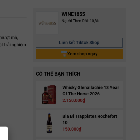
WINE1855
Người Theo Dõi: 10,8k
c mượt mà,
Liên kết Tiktok Shop
t trải nghiệm
Xem shop ngay
CÓ THỂ BẠN THÍCH
Whisky Glenallachie 13 Year
Of The Horse 2026
2.150.000₫
Bia Bỉ Trappistes Rochefort
10
150.000₫