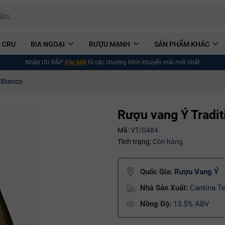
 CRU
BIA NGOẠI
RƯỢU MẠNH
SẢN PHẨM KHÁC
Nhận ƯU ĐÃI*
đặc biệt
từ các chương trình khuyến mãi mới nhất
 Bianco
Rượu vang Ý Tradit
Mã:
VT/0484
Tình trạng:
Còn hàng
Quốc Gia:
Rượu Vang Ý
Nhà Sản Xuất:
Cantina Te
Nồng Độ:
13.5% ABV