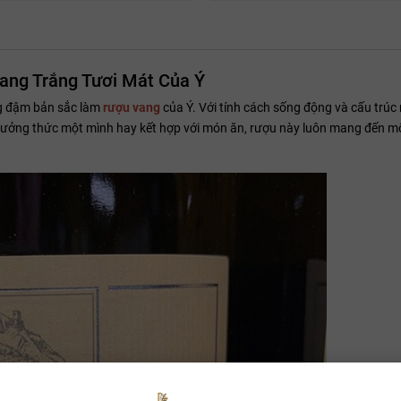
Vang Trắng Tươi Mát Của Ý
ng đậm bản sắc làm
rượu vang
của Ý. Với tính cách sống động và cấu trú
thưởng thức một mình hay kết hợp với món ăn, rượu này luôn mang đến mộ