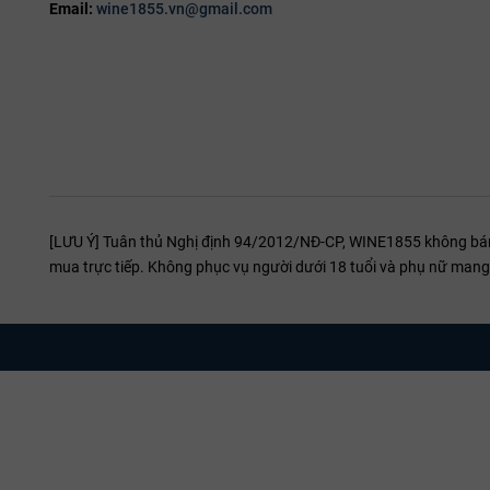
Email:
wine1855.vn@gmail.com
[LƯU Ý] Tuân thủ Nghị định 94/2012/NĐ-CP, WINE1855 không bán r
mua trực tiếp. Không phục vụ người dưới 18 tuổi và phụ nữ mang 
Gợi Ý Thực Phẩm Kết Hợp Tradition Pinot Bi
Với cấu trúc tươi mới,
rượu vang Ý
Tradition Pinot Bianco rất phù
cũng như các món salad tươi ngon. Rượu cũng là sự lựa chọn tuyệ
rượu rất phù hợp cho các dịp khai vị hoặc ăn cùng bữa chính.