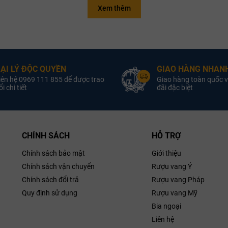
Pinot Bianco
Xem thêm
thận. Được làm từ giống nho Pinot Bianco, rượu trải qua quy trình làm rư
Quốc Gia:
Rượu Vang Trắng
Loại vang:
Rượu Van
ỹ càng từ những vườn nho có điều kiện khí hậu lý tưởng, đảm bảo chất lư
oại Vang:
Sauvignon Blanc
Giống nho:
Sauvigno
i và sự tươi mát của rượu.
Sản Xuất:
Kellerei Cantina
Nhà sản xuất:
Kellerei C
Terlan
ẠI LÝ ĐỘC QUYỀN
GIAO HÀNG NHANH
iống Nho:
iên hệ 0969 111 855 để được trao
Giao hàng toàn quốc v
Vang Ý (Italy)
Quốc gia:
Vang
Nồng Độ:
i chi tiết
đãi đặc biệt
14.0% ABV*
Nồng độ:
13
ung Tích:
Pinot Bianco
CHÍNH SÁCH
HỖ TRỢ
Chính sách bảo mật
Giới thiệu
Chính sách vận chuyển
Rượu vang Ý
Chính sách đổi trả
Rượu vang Pháp
Quy định sử dụng
Rượu vang Mỹ
Bia ngoại
Liên hệ