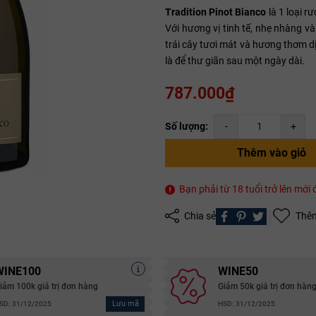
Tradition Pinot Bianco
là 1 loại r
Với hương vị tinh tế, nhẹ nhàng v
trái cây tươi mát và hương thơm 
Mã giảm giá:
là để thư giãn sau một ngày dài.
Ngày hết hạn:
787.000₫
Điều kiện:
Số lượng:
-
+
Copy mã và nhập mã ở trang
THANH TOÁN
bạn nhé!
Thêm vào giỏ
Bạn phải từ 18 tuổi trở lên mớ
Chia sẻ
Thêm
WINE100
WINE50
iảm 100k giá trị đơn hàng
Giảm 50k giá trị đơn hàn
Lưu mã
SD: 31/12/2025
HSD: 31/12/2025