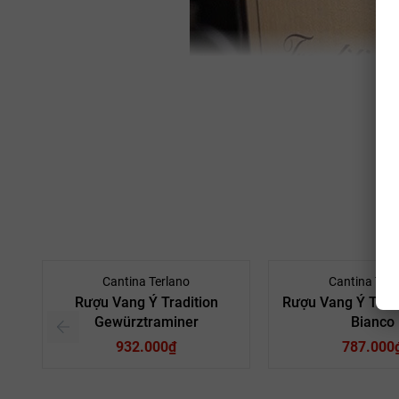
Cantina Terlano
Cantina Terl
Rượu Vang Ý Tradition
Rượu Vang Ý Tradi
Gewürztraminer
Bianco
Hương Vị và Mùi Hương của Rượu Vang Ý Trad
932.000₫
787.000
Rượu có màu vàng rơm nhạt, mang đến mùi hương dễ chịu của táo 
mới. Trên vòm miệng, Tradition Pinot Bianco thể hiện độ axit tươ