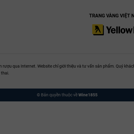
TRANG VÀNG VIỆT 
ượu qua Internet. Website chỉ giới thiệu và tư vấn sản phẩm. Quý khách
thai.
anco
© Bản quyền thuộc về
Wine1855
 hợp với các món ăn nhẹ. Rượu kết hợp hoàn hảo với hải sản như cá nướ
t vời cho các món phô mai mềm hoặc pasta với sốt kem nhẹ. Với sự linh 