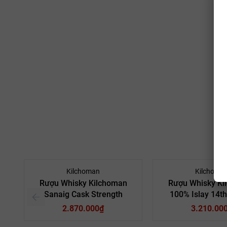
Kilchoman
Kilchoma
Rượu Whisky Kilchoman
Rượu Whisky Ki
Sanaig Cask Strength
100% Islay 14th
2.870.000₫
3.210.00