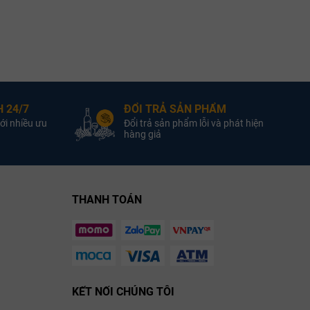
Scotland
Quốc Gia:
Scotland
Quốc Gia:
y single malt
Loại :
Rượu Whisky single malt
Loại :
R
Scotch
Scotch
oman
Nhà Sản Xuất:
Kilchoman
Nhà Sản Xuất:
 24/7
ĐỔI TRẢ SẢN PHẨM
ới nhiều ưu
Đổi trả sản phẩm lỗi và phát hiện
0.0% ABV
Nồng Độ:
46.0% ABV
Nồng Độ:
hàng giả
700ml
Dung Tích:
700ml
Dung Tích:
THANH TOÁN
KẾT NỐI CHÚNG TÔI