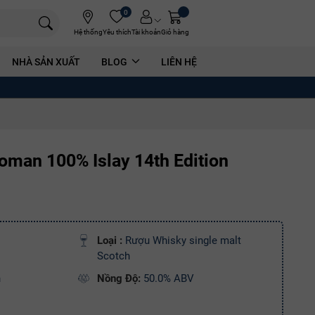
0
Hệ thống
Yêu thích
Tài khoản
Giỏ hàng
NHÀ SẢN XUẤT
BLOG
LIÊN HỆ
oman 100% Islay 14th Edition
Loại :
Rượu Whisky single malt
Scotch
n
Nồng Độ:
50.0% ABV