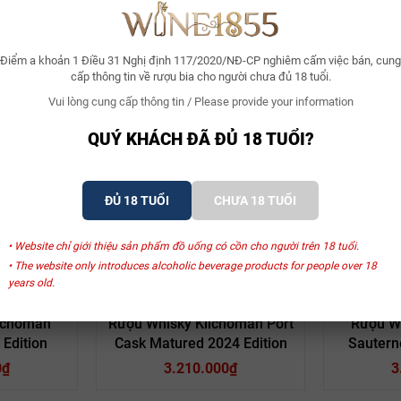
Điểm a khoản 1 Điều 31 Nghị định 117/2020/NĐ-CP nghiêm cấm việc bán, cung
cấp thông tin về rượu bia cho người chưa đủ 18 tuổi.
Vui lòng cung cấp thông tin / Please provide your information
QUÝ KHÁCH ĐÃ ĐỦ 18 TUỔI?
ĐỦ 18 TUỔI
CHƯA 18 TUỔI
SẢN PHẨM LIÊN QUAN
• Website chỉ giới thiệu sản phẩm đồ uống có cồn cho người trên 18 tuổi.
• The website only introduces alcoholic beverage products for people over 18
years old.
n
Kilchoman
lchoman
Rượu Whisky Kilchoman Port
Rượu W
 Edition
Cask Matured 2024 Edition
Sautern
2
0₫
3.210.000₫
3