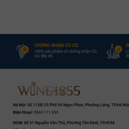
Scotland
Quốc Gia:
Scotland
Rượu Whisky single malt
Loại :
Rượu Whisky single 
Scotch
Kilchoman
Nhà Sản Xuất:
Kilchoman
Nhà 
CHỨNG NHẬN CO CQ
Đ
100% sản phẩm có chứng nhận CO
L
57.8% ABV
Nồng Độ:
50.0% ABV
CQ đầy đủ
đổ
700ml
Dung Tích:
700ml
D
Hà Nội:
Số 113B/25 Phố Vũ Ngọc Phan, Phường Láng, TP.Hà Nội
Điện thoại:
0969 111 855
HCM:
Số 57 Nguyễn Văn Thủ, Phường Tân Định, TP.HCM