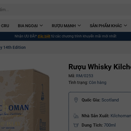
 CRU
BIA NGOẠI
RƯỢU MẠNH
SẢN PHẨM KHÁC
Nhận ƯU ĐÃI*
đặc biệt
từ các chương trình khuyến mãi mới nhất
y 14th Edition
Rượu Whisky Kilch
Mã:
RM/0253
Tình trạng:
Còn hàng
Quốc Gia:
Scotland
Nhà Sản Xuất:
Kilchoma
Dung Tích:
700ml