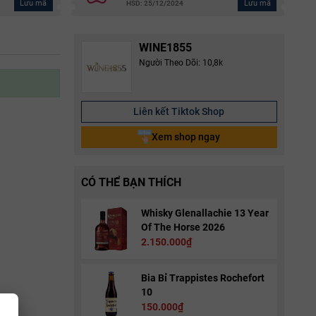
Lưu mã
Lưu mã
HSD: 25/12/2024
WINE1855
Người Theo Dõi: 10,8k
Liên kết Tiktok Shop
Xem shop ngay
CÓ THỂ BẠN THÍCH
Whisky Glenallachie 13 Year
Of The Horse 2026
2.150.000₫
Bia Bỉ Trappistes Rochefort
10
150.000₫