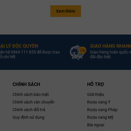
Xem thêm
Quốc Gia:
Scotland
Quốc Gia:
malt
Loại :
Rượu Whisky single malt
Loại :
Rượu Whisk
Scotch
Scotch
Sản Xuất:
Kilchoman
Nhà Sản Xuất:
Kilch
ẠI LÝ ĐỘC QUYỀN
GIAO HÀNG NHANH
iên hệ 0969 111 855 để được trao
Giao hàng toàn quốc v
Nồng Độ:
50.0% ABV
Nồng Độ:
5
i chi tiết
đãi đặc biệt
ung Tích:
700ml
Dung Tích:
CHÍNH SÁCH
HỖ TRỢ
Chính sách bảo mật
Giới thiệu
Chính sách vận chuyển
Rượu vang Ý
Chính sách đổi trả
Rượu vang Pháp
Quy định sử dụng
Rượu vang Mỹ
Bia ngoại