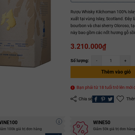
Rượu Whisky Kilchoman 100% Islay 
xuất tại vùng Islay, Scotland. Đây
Mã giảm giá:
bourbon và chai sherry Oloroso, t
này bao gồm các nốt hương gỗ sồi,
Ngày hết hạn:
3.210.000₫
Điều kiện:
Copy mã và nhập mã ở trang
THANH TOÁN
bạn nhé!
Số lượng:
-
+
Thêm vào giỏ
Bạn phải từ 18 tuổi trở lên mớ
Chia sẻ
Thêm
WINE100
WINE50
iảm 100k giá trị đơn hàng
Giảm 50k giá trị đơn hàn