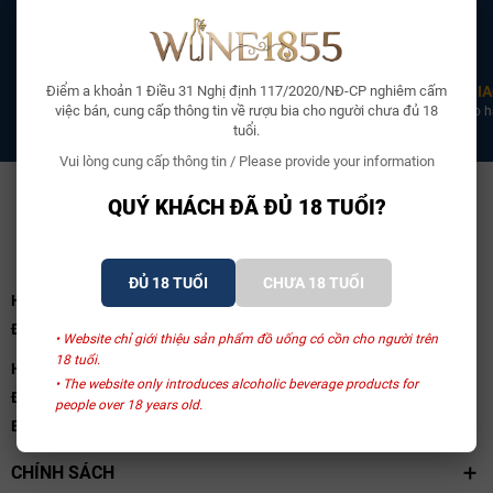
Điểm a khoản 1 Điều 31 Nghị định 117/2020/NĐ-CP nghiêm cấm
CHỨNG NHẬN CO CQ
ĐẠI LÝ ĐỘC QUYỀN
GIA
việc bán, cung cấp thông tin về rượu bia cho người chưa đủ 18
100% sản phẩm có chứng nhận
Liên hệ 0969 111 855 để được
Giao h
CO CQ đầy đủ
trao đổi chi tiết
tuổi.
Vui lòng cung cấp thông tin / Please provide your information
QUÝ KHÁCH ĐÃ ĐỦ 18 TUỔI?
ĐỦ 18 TUỔI
CHƯA 18 TUỔI
Hà Nội:
Số 113B/25 Phố Vũ Ngọc Phan, Phường Láng, TP.Hà Nội
Điện thoại:
0969 111 855
• Website chỉ giới thiệu sản phẩm đồ uống có cồn cho người trên
18 tuổi.
HCM:
Số 57 Nguyễn Văn Thủ, Phường Tân Định, TP.HCM
• The website only introduces alcoholic beverage products for
Điện thoại:
0969111855
people over 18 years old.
Email:
wine1855.vn@gmail.com
CHÍNH SÁCH