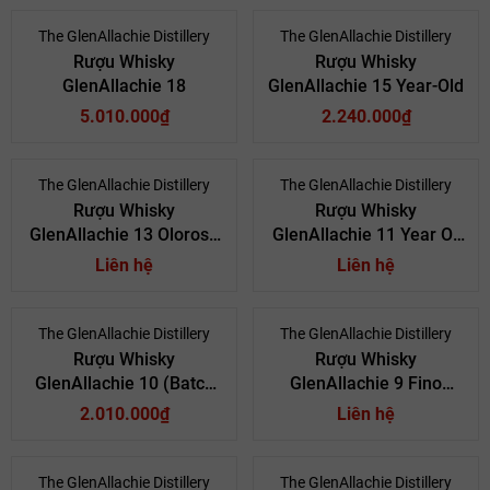
The GlenAllachie Distillery
The GlenAllachie Distillery
Rượu Whisky
Rượu Whisky
GlenAllachie 18
GlenAllachie 15 Year-Old
5.010.000₫
2.240.000₫
The GlenAllachie Distillery
The GlenAllachie Distillery
Rượu Whisky
Rượu Whisky
GlenAllachie 13 Oloroso
GlenAllachie 11 Year Of
Cask Matured
The Snake
Liên hệ
Liên hệ
The GlenAllachie Distillery
The GlenAllachie Distillery
Rượu Whisky
Rượu Whisky
GlenAllachie 10 (Batch
GlenAllachie 9 Fino
10)
Sherry Cask Finish
2.010.000₫
Liên hệ
The GlenAllachie Distillery
The GlenAllachie Distillery