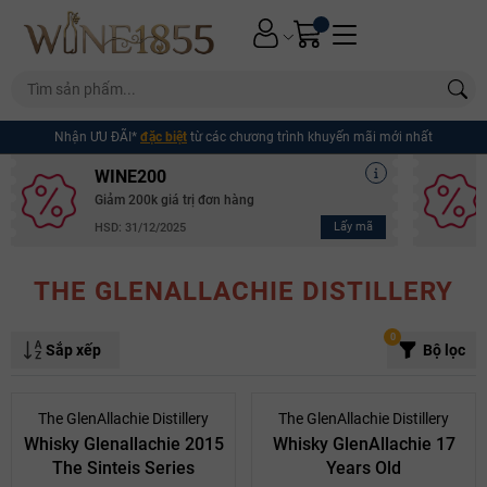
Nhận ƯU ĐÃI*
đặc biệt
từ các chương trình khuyến mãi mới nhất
WINE200
Giảm 200k giá trị đơn hàng
Lấy mã
HSD: 31/12/2025
THE GLENALLACHIE DISTILLERY
0
Sắp xếp
Bộ lọc
The GlenAllachie Distillery
The GlenAllachie Distillery
Whisky Glenallachie 2015
Whisky GlenAllachie 17
The Sinteis Series
Years Old