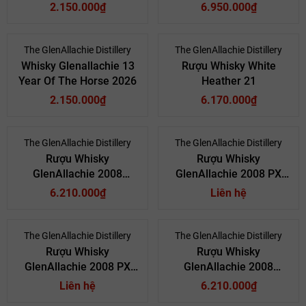
2.150.000₫
6.950.000₫
The GlenAllachie Distillery
The GlenAllachie Distillery
Whisky Glenallachie 13
Rượu Whisky White
Year Of The Horse 2026
Heather 21
2.150.000₫
6.170.000₫
The GlenAllachie Distillery
The GlenAllachie Distillery
Mã giảm giá:
Rượu Whisky
Rượu Whisky
GlenAllachie 2008
GlenAllachie 2008 PX
Ngày hết hạn:
Oloroso Puncheon Cask
Puncheon Cask No.
6.210.000₫
Liên hệ
No. 800502
805428
Điều kiện:
The GlenAllachie Distillery
The GlenAllachie Distillery
Rượu Whisky
Rượu Whisky
GlenAllachie 2008 PX
GlenAllachie 2008
Hogshead Cask No. 6521
Oloroso Puncheon Cask
Liên hệ
6.210.000₫
No. 303