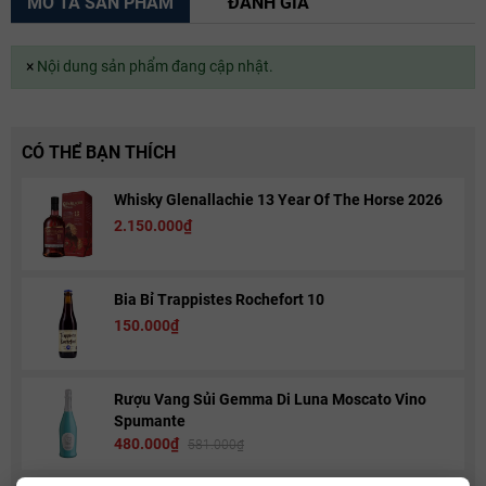
MÔ TẢ SẢN PHẨM
ĐÁNH GIÁ
×
Nội dung sản phẩm đang cập nhật.
CÓ THỂ BẠN THÍCH
Whisky Glenallachie 13 Year Of The Horse 2026
2.150.000₫
Bia Bỉ Trappistes Rochefort 10
150.000₫
Rượu Vang Sủi Gemma Di Luna Moscato Vino
Spumante
480.000₫
581.000₫