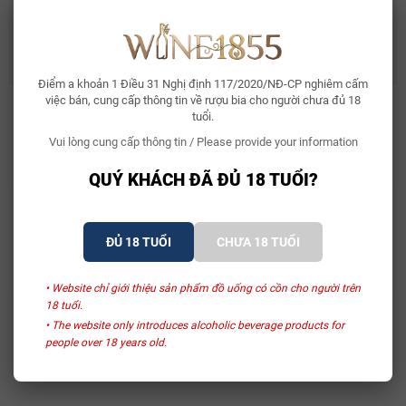
Rượu Vang Ý Terre Di Mario 17%
490.000₫
632.500₫
Điểm a khoản 1 Điều 31 Nghị định 117/2020/NĐ-CP nghiêm cấm
việc bán, cung cấp thông tin về rượu bia cho người chưa đủ 18
tuổi.
SẢN PHẨM LIÊN QUAN
Vui lòng cung cấp thông tin / Please provide your information
QUÝ KHÁCH ĐÃ ĐỦ 18 TUỔI?
MacNair's
MacNair's
Rượu Whisky MacNair’s
Rượu Whisky MacNair’s
ĐỦ 18 TUỔI
CHƯA 18 TUỔI
Lum Reek Peated 21
Lum Reek Peated 10
Year Old
5.700.000₫
Liên hệ
• Website chỉ giới thiệu sản phẩm đồ uống có cồn cho người trên
18 tuổi.
• The website only introduces alcoholic beverage products for
Xem thêm
people over 18 years old.