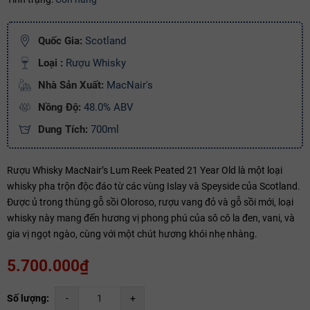
Copy mã và nhập mã ở trang
THANH TOÁN
bạn nhé!
Quốc Gia:
Scotland
Loại :
Rượu Whisky
Nhà Sản Xuất:
MacNair's
Nồng Độ:
48.0% ABV
Dung Tích:
700ml
Rượu Whisky MacNair’s Lum Reek Peated 21 Year Old là một loại
whisky pha trộn độc đáo từ các vùng Islay và Speyside của Scotland.
Được ủ trong thùng gỗ sồi Oloroso, rượu vang đỏ và gỗ sồi mới, loại
whisky này mang đến hương vị phong phú của sô cô la đen, vani, và
gia vị ngọt ngào, cùng với một chút hương khói nhẹ nhàng.
5.700.000₫
Số lượng:
-
+