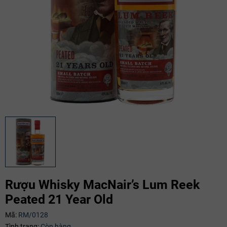
Mã giảm giá:
Rượu Whisky MacNair’s Lum Reek
Peated 21 Year Old
Ngày hết hạn:
Mã:
RM/0128
Điều kiện:
Tình trạng:
Còn hàng