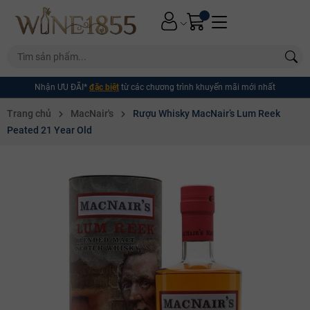
Nhận ƯU ĐÃI*
đặc biệt
từ các chương trình khuyến mãi mới nhất
Trang chủ
MacNair's
Rượu Whisky MacNair’s Lum Reek
Peated 21 Year Old