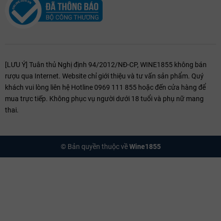
các loại
Bia ngoại
chất lượng cao với giá cả cạnh tranh nhất trên thị
trường. Quý khách hàng có thể liên hệ với chúng tôi qua
hotline
096.911.1855
để được tư vấn và đặt hàng.
[LƯU Ý] Tuân thủ Nghị định 94/2012/NĐ-CP, WINE1855 không bán
rượu qua Internet. Website chỉ giới thiệu và tư vấn sản phẩm. Quý
khách vui lòng liên hệ Hotline 0969 111 855 hoặc đến cửa hàng để
mua trực tiếp. Không phục vụ người dưới 18 tuổi và phụ nữ mang
thai.
© Bản quyền thuộc về
Wine1855