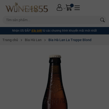
Nhận ƯU ĐÃI*
đặc biệt
từ các chương trình khuyến mãi mới nhất
Trang chủ
Bia Hà Lan
Bia Hà Lan La Trappe Blond