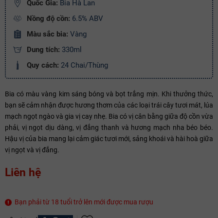
Quốc Gia:
Bia Hà Lan
Nồng độ cồn:
6.5% ABV
Điều kiện:
Màu sắc bia:
Vàng
Copy mã và nhập mã ở trang
THANH TOÁN
bạn nhé!
Dung tích:
330ml
Quy cách:
24 Chai/Thùng
Bia có màu vàng kim sáng bóng và bọt trắng mịn. Khi thưởng thức,
bạn sẽ cảm nhận được hương thơm của các loại trái cây tươi mát, lúa
mạch ngọt ngào và gia vị cay nhẹ. Bia có vị cân bằng giữa độ cồn vừa
phải, vị ngọt dịu dàng, vị đắng thanh và hương mạch nha béo béo.
Hậu vị của bia mang lại cảm giác tươi mới, sảng khoái và hài hoà giữa
vị ngọt và vị đắng.
Liên hệ
Bạn phải từ 18 tuổi trở lên mới được mua rượu