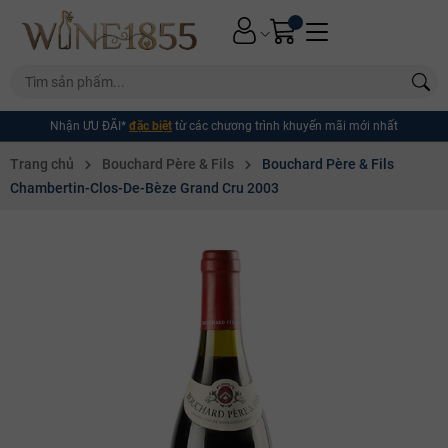
Nhận ƯU ĐÃI*
đặc biệt
từ các chương trình khuyến mãi mới nhất
Trang chủ
Bouchard Père & Fils
Bouchard Père & Fils
Chambertin-Clos-De-Bèze Grand Cru 2003