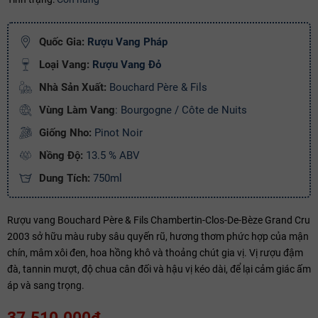
Ngày hết hạn:
Quốc Gia:
Rượu Vang Pháp
Điều kiện:
Loại Vang:
Rượu Vang Đỏ
Copy mã và nhập mã ở trang
THANH TOÁN
bạn nhé!
Nhà Sản Xuất:
Bouchard Père & Fils
Vùng Làm Vang
: Bourgogne / Côte de Nuits
Giống Nho:
Pinot Noir
Nồng Độ:
13.5 % ABV
Dung Tích:
750ml
Rượu vang Bouchard Père & Fils Chambertin-Clos-De-Bèze Grand Cru
2003 sở hữu màu ruby sâu quyến rũ, hương thơm phức hợp của mận
chín, mâm xôi đen, hoa hồng khô và thoảng chút gia vị. Vị rượu đậm
đà, tannin mượt, độ chua cân đối và hậu vị kéo dài, để lại cảm giác ấm
áp và sang trọng.