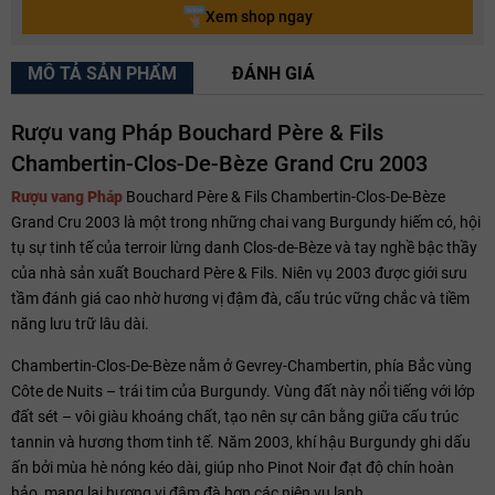
Xem shop ngay
MÔ TẢ SẢN PHẨM
ĐÁNH GIÁ
Rượu vang Pháp Bouchard Père & Fils
Chambertin-Clos-De-Bèze Grand Cru 2003
Rượu vang Pháp
Bouchard Père & Fils Chambertin-Clos-De-Bèze
Grand Cru 2003 là một trong những chai vang Burgundy hiếm có, hội
tụ sự tinh tế của terroir lừng danh Clos-de-Bèze và tay nghề bậc thầy
của nhà sản xuất Bouchard Père & Fils. Niên vụ 2003 được giới sưu
tầm đánh giá cao nhờ hương vị đậm đà, cấu trúc vững chắc và tiềm
năng lưu trữ lâu dài.
Chambertin-Clos-De-Bèze nằm ở Gevrey-Chambertin, phía Bắc vùng
Côte de Nuits – trái tim của Burgundy. Vùng đất này nổi tiếng với lớp
đất sét – vôi giàu khoáng chất, tạo nên sự cân bằng giữa cấu trúc
tannin và hương thơm tinh tế. Năm 2003, khí hậu Burgundy ghi dấu
ấn bởi mùa hè nóng kéo dài, giúp nho Pinot Noir đạt độ chín hoàn
hảo, mang lại hương vị đậm đà hơn các niên vụ lạnh.