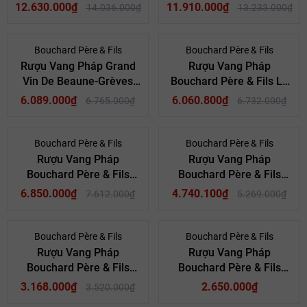
Echézeaux Grand Cru
Vougeot Grand Cru
12.630.000₫
11.910.000₫
14.036.000₫
13.233.000₫
- 10%
- 10%
Bouchard Père & Fils
Bouchard Père & Fils
Rượu Vang Pháp Grand
Rượu Vang Pháp
Vin De Beaune-Grèves
Bouchard Père & Fils Le
Premier Cru Vigne De
Corton Grand Cru
6.089.000₫
6.060.800₫
6.765.000₫
6.732.000₫
L’enfant Jésus
Mã giảm giá:
- 10%
- 10%
Bouchard Père & Fils
Bouchard Père & Fils
Ngày hết hạn:
Rượu Vang Pháp
Rượu Vang Pháp
Bouchard Père & Fils
Bouchard Père & Fils
Điều kiện:
Vosne-Romanée Premier
Nuits-Saint-Georges Les
6.850.000₫
4.740.100₫
7.612.000₫
5.269.000₫
Cru Les Suchots
Cailles Premier Cru
- 10%
Bouchard Père & Fils
Bouchard Père & Fils
Rượu Vang Pháp
Rượu Vang Pháp
Bouchard Père & Fils
Bouchard Père & Fils
Beaune Clos De La
Pommard
3.168.000₫
2.650.000₫
3.520.000₫
Mousse Premier Cru -