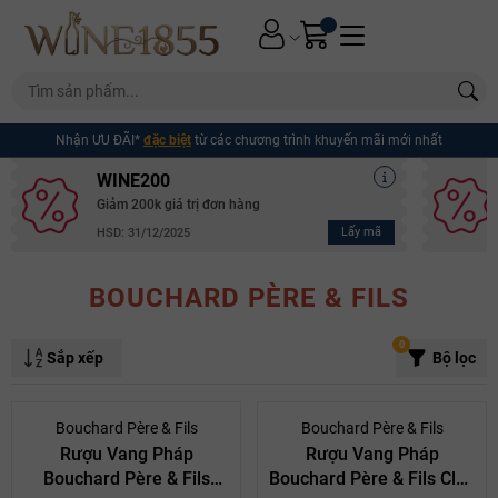
Nhận ƯU ĐÃI*
đặc biệt
từ các chương trình khuyến mãi mới nhất
WINE200
Giảm 200k giá trị đơn hàng
Lấy mã
HSD: 31/12/2025
BOUCHARD PÈRE & FILS
0
Sắp xếp
Bộ lọc
- 10%
- 10%
Bouchard Père & Fils
Bouchard Père & Fils
Rượu Vang Pháp
Rượu Vang Pháp
Bouchard Père & Fils
Bouchard Père & Fils Clos