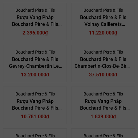
Monopole
Bouchard Père & Fils
Bouchard Père & Fils
Rượu Vang Pháp
Bouchard Père & Fils
Bouchard Père & Fils
Volnay Caillerets
Savigny-Lès-Beaune Les
Ancienne Cuvée Carnot
2.396.000₫
11.220.000₫
Lavières
Premier Cru
Bouchard Père & Fils
Bouchard Père & Fils
Bouchard Père & Fils
Bouchard Père & Fils
Gevrey-Chambertin Les
Chambertin-Clos-De-Bèze
Cazetiers Premier Cru
Grand Cru 2003
13.200.000₫
37.510.000₫
Bouchard Père & Fils
Bouchard Père & Fils
Rượu Vang Pháp
Rượu Vang Pháp
Bouchard Père & Fils
Bouchard Père & Fils
Corton-Charlemagne
Montagny Premier Cru
10.781.000₫
1.839.000₫
Bouchard Père & Fils
Bouchard Père & Fils