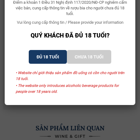
Điểm a khoản 1 Điều 31 Nghị định 117/2020/NĐ-CP nghiêm cấm
2.150.000₫
việc bán, cung cấp thông tin về rượu bia cho người chưa đủ 18
tuổi.
Vui lòng cung cấp thông tin / Please provide your information
Bia Bỉ Trappistes Rochefort 10
150.000₫
QUÝ KHÁCH ĐÃ ĐỦ 18 TUỔI?
Rượu Vang Sủi Gemma Di Luna Moscato Vino
ĐỦ 18 TUỔI
CHƯA 18 TUỔI
Spumante
480.000₫
581.000₫
• Website chỉ giới thiệu sản phẩm đồ uống có cồn cho người trên
18 tuổi.
Rượu Vang Ý Terre Di Mario 17%
• The website only introduces alcoholic beverage products for
490.000₫
people over 18 years old.
632.500₫
SẢN PHẨM LIÊN QUAN