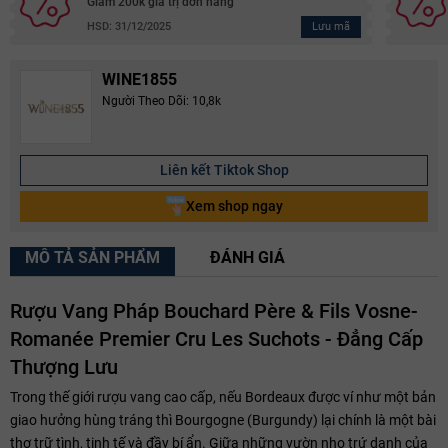
Giảm 200k giá trị đơn hàng
Lưu mã
HSD: 31/12/2025
WINE1855
Người Theo Dõi: 10,8k
Liên kết Tiktok Shop
Xem shop ngay
MÔ TẢ SẢN PHẨM
ĐÁNH GIÁ
Rượu Vang Pháp Bouchard Père & Fils Vosne-
Romanée Premier Cru Les Suchots - Đẳng Cấp
Thượng Lưu
Trong thế giới rượu vang cao cấp, nếu Bordeaux được ví như một bản
giao hưởng hùng tráng thì Bourgogne (Burgundy) lại chính là một bài
thơ trữ tình, tinh tế và đầy bí ẩn. Giữa những vườn nho trứ danh của