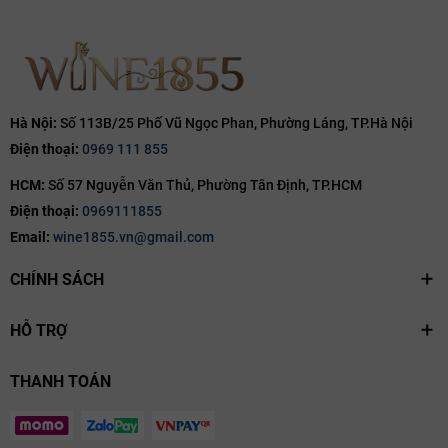
kỳ công tạo nên hương vị hoàn mỹ
Bouchard Père & Fils áp dụng những tiêu chuẩn khắt khe nhất trong
quy trình sản xuất để đảm bảo chai Vosne-Romanée Les Suchots giữ
trọn vẹn bản sắc vùng miền. Những chùm nho
Pinot Noir
được thu
hoạch hoàn toàn bằng tay, sau đó được phân loại thủ công trên bàn
Hà Nội:
Số 113B/25 Phố Vũ Ngọc Phan, Phường Láng, TP.Hà Nội
rung để chỉ giữ lại những quả nho đạt độ chín hoàn hảo nhất.
Điện thoại:
0969 111 855
Quá trình lên men diễn ra trong các thùng gỗ hoặc bồn thép không gỉ
HCM:
Số 57 Nguyễn Văn Thủ, Phường Tân Định, TP.HCM
tùy theo đặc tính từng niên vụ, với sự kiểm soát nhiệt độ nghiêm ngặt.
Điện thoại:
0969111855
Sau đó, rượu được đưa vào hầm đá vôi cổ xưa của gia tộc để ủ từ 12
Email:
wine1855.vn@gmail.com
đến 18 tháng trong thùng gỗ sồi Pháp. Tỷ lệ gỗ sồi mới được điều
chỉnh linh hoạt (thường từ 30% đến 50%) để làm giàu thêm hương vị
CHÍNH SÁCH
mà không lấn át đi nét thanh tao nguyên bản của nho Pinot Noir. Sự
kết hợp giữa kỹ thuật hiện đại và kinh nghiệm truyền thống đã tạo
HỖ TRỢ
nên một dòng vang có độ cân bằng tuyệt đối giữa nồng độ cồn, axit
và tannin.
THANH TOÁN