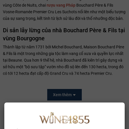
vùng Côte de Nuits, chai
rượu vang Pháp
Bouchard Père & Fils
Vosne-Romanée Premier Cru Les Suchots nổi lên như một biểu tượng
của sự sang trọng, kết tinh từ lịch sử lâu đời và thổ nhưỡng độc bản.
Di sản lẫy lừng của nhà Bouchard Père & Fils tại
vùng Bourgogne
Thành lập từ năm 1731 bởi Michel Bouchard, Maison Bouchard Père
& Fils là một trong những gia tộc làm vang cổ xưa và quyền lực nhất
tại Beaune. Qua hơn 9 thế hệ, nhà Bouchard đã kiên trì gây dựng và
sở hữu một "bộ sưu tập" vườn nho đồ sộ lên đến 130 hecta, trong đó
có tới 12 hecta đạt cấp độ Grand Cru và 74 hecta Premier Cru.
Điểm làm nên vị thế của Bouchard Père & Fils chính là sự tỉ mỉ trong
việc giải mã từng "Climat" – những mảnh đất có đặc điểm địa chất và
Xem thêm
khí hậu riêng biệt. Mỗi chai rượu mang nhãn hiệu Bouchard không chỉ
là một thức uống, mà là lời khẳng định về truyền thống, sự tôn trọng
tuyệt đối với thiên nhiên và kỹ nghệ làm vang được lưu truyền hàng
CÓ THỂ BẠN THÍCH
trăm năm. Chai Vosne-Romanée Premier Cru Les Suchots chính là
minh chứng sống động nhất cho sự cầu kỳ và chuẩn mực đó.
Whisky Glenallachie 13 Year Of The Horse 2026