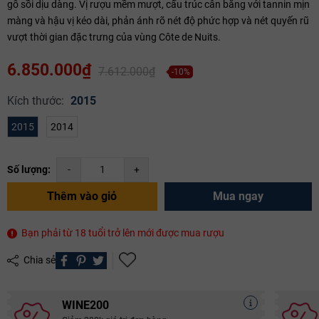
gỗ sồi dịu dàng. Vị rượu mềm mượt, cấu trúc cân bằng với tannin mịn
màng và hậu vị kéo dài, phản ánh rõ nét độ phức hợp và nét quyến rũ
vượt thời gian đặc trưng của vùng Côte de Nuits.
6.850.000₫
7.612.000₫
-10%
Kích thước:
2015
2015
2014
Số lượng:
-
+
Thêm vào giỏ
Mua ngay
Bạn phải từ 18 tuổi trở lên mới được mua rượu
Chia sẻ
WINE200