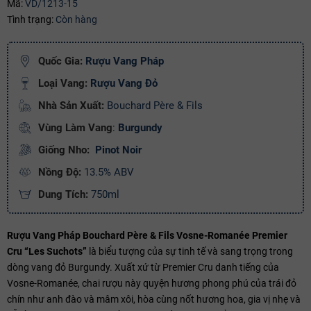
Mã:
VD/1213-15
Mã giảm giá:
Tình trạng:
Còn hàng
Ngày hết hạn:
Quốc Gia:
Rượu Vang Pháp
Điều kiện:
Loại Vang:
R
ượu Vang Đỏ
Copy mã và nhập mã ở trang
THANH TOÁN
bạn nhé!
Nhà Sản Xuất:
Bouchard Père & Fils
Vùng Làm Vang
:
Burgundy
Giống Nho:
Pinot Noir
Nồng Độ:
13.5% ABV
Dung Tích:
750ml
Rượu Vang Pháp Bouchard Père & Fils Vosne-Romanée Premier
Cru “Les Suchots”
là biểu tượng của sự tinh tế và sang trọng trong
dòng vang đỏ Burgundy. Xuất xứ từ Premier Cru danh tiếng của
Vosne-Romanée, chai rượu này quyện hương phong phú của trái đỏ
chín như anh đào và mâm xôi, hòa cùng nốt hương hoa, gia vị nhẹ và