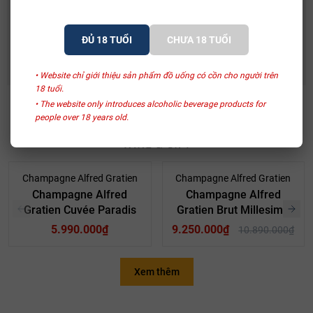
khoảng 1000 thùng gỗ và không trải qua quá trình lên men
malolactic. Sự lựa chọn này giúp bảo tồn đặc tính nguyên bản của
Rượu Vang Ý Terre Di Mario 17%
trái cây và sự sống động của rượu vang lâu năm.
ĐỦ 18 TUỔI
CHƯA 18 TUỔI
490.000₫
632.500₫
• Website chỉ giới thiệu sản phẩm đồ uống có cồn cho người trên
18 tuổi.
• The website only introduces alcoholic beverage products for
people over 18 years old.
SẢN PHẨM LIÊN QUAN
- 15%
Champagne Alfred Gratien
Champagne Alfred Gratien
Champagne Alfred
Champagne Alfred
Gratien Cuvée Paradis
Gratien Brut Millesime
5.990.000₫
9.250.000₫
10.890.000₫
Xem thêm