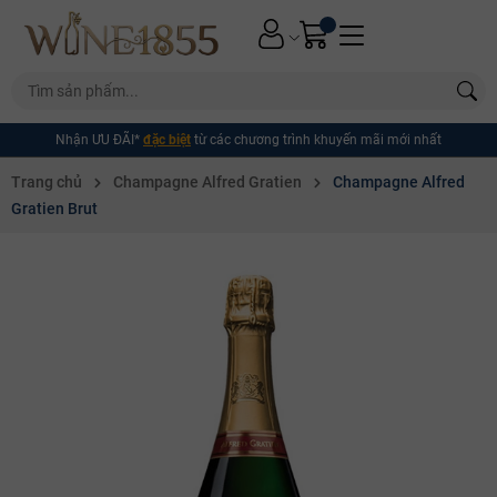
Nhận ƯU ĐÃI*
đặc biệt
từ các chương trình khuyến mãi mới nhất
Trang chủ
Champagne Alfred Gratien
Champagne Alfred
Gratien Brut