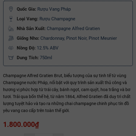
Ngày hết hạn:
Quốc Gia:
Rượu Vang Pháp
Điều kiện:
Loại Vang:
Rượu Champagne
Nhà Sản Xuất:
Champagne Alfred Gratien
Copy mã và nhập mã ở trang
THANH TOÁN
bạn nhé!
Giống Nho:
Chardonnay, Pinot Noir, Pinot Meunier
Nồng Độ:
12.5% ABV
Dung Tích:
750ml
Champagne Alfred Gratien Brut, biểu tượng của sự tinh tế từ vùng
Champagne nước Pháp, nổi bật với quy trình sản xuất thủ công và
hương vị phức hợp từ trái cây, bánh ngọt, cam quýt, hoa trắng và bơ
tươi. Trải qua bốn thế hệ, từ năm 1864, Alfred Gratien đã duy trì chất
lượng tuyệt hảo và tạo ra những chai champagne chinh phục tín đồ
yêu vang cao cấp trên toàn thế giới.
1.800.000₫