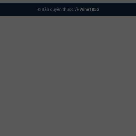
© Bản quyền thuộc về
Wine1855
Champagne Alfred Gratien Brut Millésimé 2015 là minh chứng cho
cam kết của nhà rượu với chất lượng. Với sự kết hợp hài hòa giữa
hương trái cây, đồ nướng và vị khoáng, đây là một sự lựa chọn hoàn
hảo cho những người sành rượu và các dịp đặc biệt.