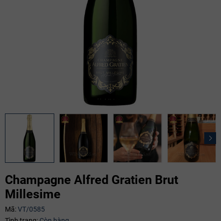
Champagne Alfred Gratien Brut
Millesime
Mã:
VT/0585
Mã giảm giá:
Tình trạng:
Còn hàng