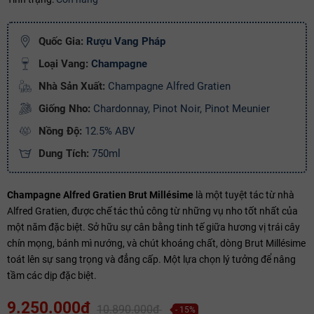
Ngày hết hạn:
Quốc Gia:
Rượu Vang Pháp
Điều kiện:
Loại Vang:
Champagne
Copy mã và nhập mã ở trang
THANH TOÁN
bạn nhé!
Nhà Sản Xuất:
Champagne Alfred Gratien
Giống Nho:
Chardonnay, Pinot Noir, Pinot Meunier
Nồng Độ:
12.5% ABV
Dung Tích:
750ml
Champagne Alfred Gratien Brut Millésime
là một tuyệt tác từ nhà
Alfred Gratien, được chế tác thủ công từ những vụ nho tốt nhất của
một năm đặc biệt. Sở hữu sự cân bằng tinh tế giữa hương vị trái cây
chín mọng, bánh mì nướng, và chút khoáng chất, dòng Brut Millésime
toát lên sự sang trọng và đẳng cấp. Một lựa chọn lý tưởng để nâng
tầm các dịp đặc biệt.
9.250.000₫
10.890.000₫
- 15%