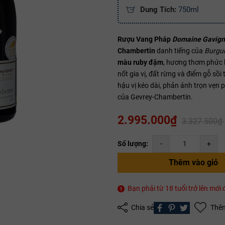
Dung Tích:
750ml
Rượu Vang Pháp
Domaine Gavign
Mã giảm giá:
Chambertin
danh tiếng của
Burgu
màu ruby đậm
, hương thơm phức 
Ngày hết hạn:
nốt gia vị, đất rừng và điểm gỗ sồi
Điều kiện:
hậu vị kéo dài, phản ánh trọn vẹn
của Gevrey-Chambertin.
Copy mã và nhập mã ở trang
THANH TOÁN
bạn nhé!
2.995.000₫
3.327.500₫
Số lượng:
-
+
Thêm vào giỏ
Bạn phải từ 18 tuổi trở lên mớ
Chia sẻ
Thêm