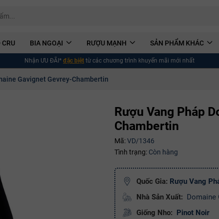
 CRU
BIA NGOẠI
RƯỢU MẠNH
SẢN PHẨM KHÁC
Nhận ƯU ĐÃI*
đặc biệt
từ các chương trình khuyến mãi mới nhất
aine Gavignet Gevrey-Chambertin
Rượu Vang Pháp D
Chambertin
Mã:
VD/1346
Tình trạng:
Còn hàng
Quốc Gia:
Rượu Vang Ph
Nhà Sản Xuất:
Domaine 
Giống Nho:
Pinot Noir