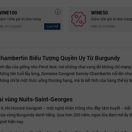
WINE100
WINE50
iảm 100k giá trị đơn hàng
Giảm 50k giá trị đơn hàn
Lưu mã
SD: 31/12/2025
HSD: 31/12/2025
hambertin Biểu Tượng Quyền Uy Từ Burgundy
nh địa của giống nho Pinot Noir, nơi những chai vang đỏ không chỉ mang
những tên tuổi lẫy lừng, Domaine Gavignet Gevrey-Chambertin nổi lên như
hông chỉ là một thức uống thượng hạng, mà là kết tinh của hàng thế kỷ lị
tại vùng Nuits-Saint-Georges
19, khi Honoré Gavignet – một nghệ nhân trồng nho đầy tâm huyết – bắt
âm của vùng Burgundy danh tiếng. Qua hơn 200 năm, ngọn lửa đam mê ấy 
net hiện nay.