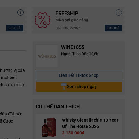
FREESHIP
g
Miễn phí giao hàng
Lưu mã
Lưu mã
HSD: 25/12/2024
WINE1855
Người Theo Dõi: 10,8k
 hương vị của
Liên kết Tiktok Shop
 một biểu
ch sử và niềm
Xem shop ngay
CÓ THỂ BẠN THÍCH
 đầu đặt nền
Whisky Glenallachie 13 Year
đã được
Of The Horse 2026
2.150.000₫