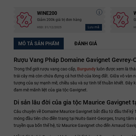
WINE200
Giảm 200k giá trị đơn hàng
G
Lưu mã
HSD: 31/12/2025
H
MÔ TẢ SẢN PHẨM
ĐÁNH GIÁ
Rượu Vang Pháp Domaine Gavignet Gevrey-C
Trong thế giới rượu vang cao cấp,
Burgundy
luôn được xem là thá
trái cây mà còn chứa đựng cả hơi thở của lòng đất. Giữa vô vàn 
tượng của sự mạnh mẽ, chiều sâu và sự tinh tế thuần khiết. Đây k
đam mê mãnh liệt của gia tộc Gavignet.
Di sản lâu đời của gia tộc Maurice Gavignet 
Câu chuyện về Domaine Maurice Gavignet bắt đầu từ đầu thế kỷ 
móng đầu tiên cho điền trang tại Nuits-Saint-Georges, trung t
truyền qua bốn thế hệ, từ Maurice Gavignet cho đến Arnaud Gavig