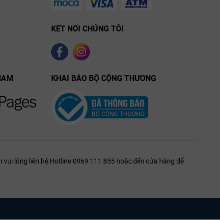
KẾT NỐI CHÚNG TÔI
 Tại Domaine
g bị dập nát
 và hương
NAM
KHAI BÁO BỘ CỘNG THƯƠNG
i dưỡng trong
ường từ 20%
 một cấu trúc
 vui lòng liên hệ Hotline 0969 111 855 hoặc đến cửa hàng để