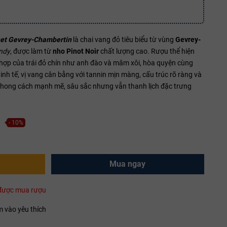
et Gevrey-Chambertin
là chai vang đỏ tiêu biểu từ vùng
Gevrey-
ndy
, được làm từ
nho Pinot Noir
chất lượng cao. Rượu thể hiện
hợp của trái đỏ chín như anh đào và mâm xôi, hòa quyện cùng
 tinh tế, vị vang cân bằng với tannin mịn màng, cấu trúc rõ ràng và
 phong cách mạnh mẽ, sâu sắc nhưng vẫn thanh lịch đặc trưng
- 10%
Mua ngay
i được mua rượu
 vào yêu thích