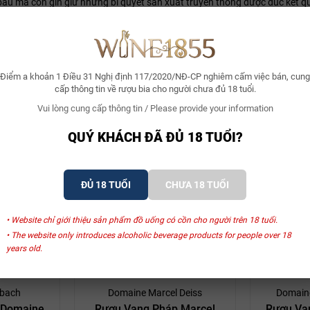
báu mà còn gìn giữ những bí quyết sản xuất truyền thống được đúc kết 
 kiểm soát tỉ mỉ từng gốc nho, từng thùng rượu, đảm bảo rằng mỗi chai van
ày đã xây dựng nên danh tiếng vững chắc cho thương hiệu Gavignet trên
Điểm a khoản 1 Điều 31 Nghị định 117/2020/NĐ-CP nghiêm cấm việc bán, cung
cấp thông tin về rượu bia cho người chưa đủ 18 tuổi.
Vui lòng cung cấp thông tin / Please provide your information
QUÝ KHÁCH ĐÃ ĐỦ 18 TUỔI?
Xem thêm
ĐỦ 18 TUỔI
CHƯA 18 TUỔI
• Website chỉ giới thiệu sản phẩm đồ uống có cồn cho người trên 18 tuổi.
SẢN PHẨM LIÊN QUAN
• The website only introduces alcoholic beverage products for people over 18
years old.
bach
Domaine Marcel Deiss
Domain
 Domaine
Rượu Vang Pháp Marcel
Rượu Va