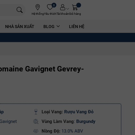
0
Hệ thống
Yêu thích
Tài khoản
Giỏ hàng
NHÀ SẢN XUẤT
BLOG
LIÊN HỆ
omaine Gavignet Gevrey-
áp
Loại Vang:
R
ượu Vang Đỏ
Gavignet
Vùng Làm Vang
:
Burgundy
Nồng Độ:
13.0% ABV