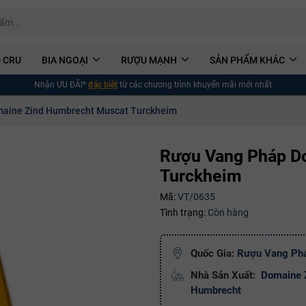
 CRU
BIA NGOẠI
RƯỢU MẠNH
SẢN PHẨM KHÁC
Nhận ƯU ĐÃI*
đặc biệt
từ các chương trình khuyến mãi mới nhất
aine Zind Humbrecht Muscat Turckheim
Rượu Vang Pháp D
Turckheim
Mã:
VT/0635
Tình trạng:
Còn hàng
Quốc Gia:
Rượu Vang Ph
Nhà Sản Xuất:
Domaine 
Humbrecht