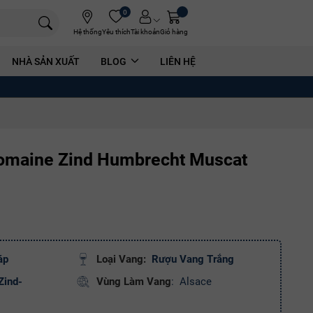
0
Hệ thống
Yêu thích
Tài khoản
Giỏ hàng
NHÀ SẢN XUẤT
BLOG
LIÊN HỆ
omaine Zind Humbrecht Muscat
áp
Loại Vang:
Rượu Vang Trắng
Zind-
Vùng Làm Vang
:
Alsace