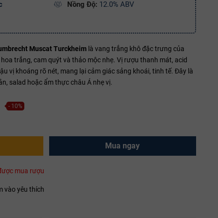
c
Nồng Độ:
12.0% ABV
umbrecht Muscat Turckheim
là vang trắng khô đặc trưng của
, hoa trắng, cam quýt và thảo mộc nhẹ. Vị rượu thanh mát, acid
u vị khoáng rõ nét, mang lại cảm giác sảng khoái, tinh tế. Đây là
sản, salad hoặc ẩm thực châu Á nhẹ vị.
- 10%
Mua ngay
i được mua rượu
 vào yêu thích