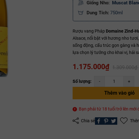
Giống Nho:
Muscat Blan
Dung Tích:
750ml
Mã giảm giá:
Rượu vang Pháp
Domaine Zind-H
Ngày hết hạn:
Alsace, nổi bật với hương nho tươi
sống động, cấu trúc gọn gàng và hậ
Điều kiện:
lựa chọn lý tưởng cho khai vị, hải 
Copy mã và nhập mã ở trang
THANH TOÁN
bạn nhé!
1.175.000₫
1.309.000₫
Số lượng:
-
+
Thêm vào giỏ
Bạn phải từ 18 tuổi trở lên mớ
Chia sẻ
Thêm