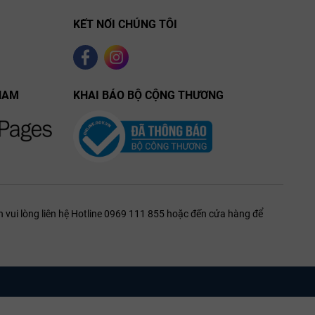
KẾT NỐI CHÚNG TÔI
g tia xanh
t ngọt lịm
anh khiết,
NAM
KHAI BÁO BỘ CỘNG THƯƠNG
ột chút thảo
ộ chua sắc sảo
 vui lòng liên hệ Hotline 0969 111 855 hoặc đến cửa hàng để