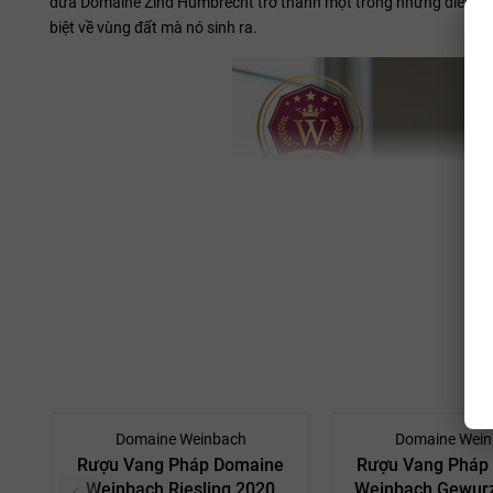
đưa Domaine Zind Humbrecht trở thành một trong những điền tra
biệt về vùng đất mà nó sinh ra.
Domaine Weinbach
Domaine Wein
Rượu Vang Pháp Domaine
Rượu Vang Pháp
Weinbach Riesling 2020
Weinbach Gewurz