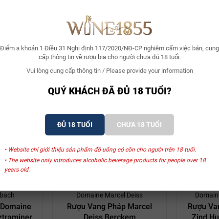
ng hàng đầu thế giới, nơi mỗi chai rượu đều mang trong mình một câu c
Điểm a khoản 1 Điều 31 Nghị định 117/2020/NĐ-CP nghiêm cấm việc bán, cung
cấp thông tin về rượu bia cho người chưa đủ 18 tuổi.
Vui lòng cung cấp thông tin / Please provide your information
QUÝ KHÁCH ĐÃ ĐỦ 18 TUỔI?
Xem thêm
ĐỦ 18 TUỔI
CHƯA 18 TUỔI
• Website chỉ giới thiệu sản phẩm đồ uống có cồn cho người trên 18 tuổi.
SẢN PHẨM LIÊN QUAN
• The website only introduces alcoholic beverage products for people over 18
years old.
bach
Domaine Marcel Deiss
Domain
 Domaine
Rượu Vang Pháp Marcel
Rượu Va
traminer
Deiss Berckem
Zind H