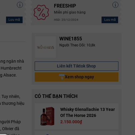
FREESHIP
g
Miễn phí giao hàng
Lưu mã
Lưu mã
HSD: 25/12/2024
WINE1855
Người Theo Dõi: 10,8k
hàng ngàn nhà
Liên kết Tiktok Shop
nd Humbrecht
g Alsace.
Xem shop ngay
CÓ THỂ BẠN THÍCH
 Tuy nhiên,
a thương hiệu
Whisky Glenallachie 13 Year
Of The Horse 2026
 người Pháp
2.150.000₫
 Olivier đã