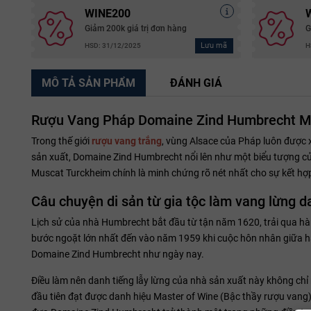
WINE200
Giảm 200k giá trị đơn hàng
G
Lưu mã
HSD: 31/12/2025
H
MÔ TẢ SẢN PHẨM
ĐÁNH GIÁ
Rượu Vang Pháp Domaine Zind Humbrecht Mu
Trong thế giới
rượu vang trắng
, vùng Alsace của Pháp luôn được
sản xuất, Domaine Zind Humbrecht nổi lên như một biểu tượng củ
Muscat Turckheim chính là minh chứng rõ nét nhất cho sự kết hợp
Câu chuyện di sản từ gia tộc làm vang lừng
Lịch sử của nhà Humbrecht bắt đầu từ tận năm 1620, trải qua hà
bước ngoặt lớn nhất đến vào năm 1959 khi cuộc hôn nhân giữa hai
Domaine Zind Humbrecht như ngày nay.
Điều làm nên danh tiếng lẫy lừng của nhà sản xuất này không chỉ
đầu tiên đạt được danh hiệu Master of Wine (Bậc thầy rượu vang)