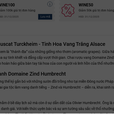
WINE100
WINE50
iảm 100k giá trị đơn hàng
Giảm 50k giá trị đơn hàn
Lưu mã
SD: 31/12/2025
HSD: 31/12/2025
scat Turckheim - Tinh Hoa Vang Trắng Alsace
 xem là “thánh địa” của những giống nho thơm (aromatic grapes). Giữa 
a sự tinh khiết và đẳng cấp vượt thời gian. Chai rượu vang Domaine Zi
 hoàn hảo giữa bàn tay tài hoa của con người và linh hồn của thổ nhưỡn
 danh Domaine Zind Humbrecht
ng thế kỷ gắn bó với những sườn đồi trồng nho tại miền Đông nước Pháp.
 gia tộc làm vang danh tiếng – Zind và Humbrecht – diễn ra, khai sinh r
 nằm ở bề dày lịch sử mà còn ở sự dẫn dắt của Olivier Humbrecht. Ông là
 danh giá. Với kiến thức uyên bác và sự am tường sâu sắc về thổ nhưỡng,