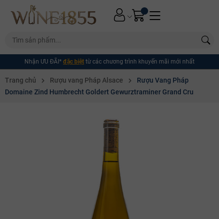
Nhận ƯU ĐÃI*
đặc biệt
từ các chương trình khuyến mãi mới nhất
Trang chủ
Rượu vang Pháp Alsace
Rượu Vang Pháp
Domaine Zind Humbrecht Goldert Gewurztraminer Grand Cru