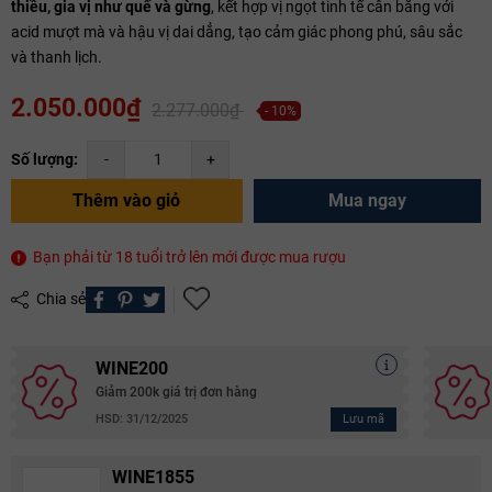
thiều, gia vị như quế và gừng
, kết hợp vị ngọt tinh tế cân bằng với
acid mượt mà và hậu vị dai dẳng, tạo cảm giác phong phú, sâu sắc
và thanh lịch.
2.050.000₫
2.277.000₫
- 10%
Số lượng:
-
+
Thêm vào giỏ
Mua ngay
Bạn phải từ 18 tuổi trở lên mới được mua rượu
Chia sẻ
WINE200
Giảm 200k giá trị đơn hàng
Lưu mã
HSD: 31/12/2025
WINE1855