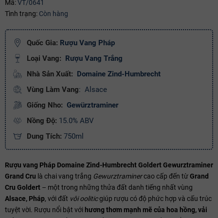
Mã:
VT/0641
Tình trạng:
Còn hàng
Ngày hết hạn:
Điều kiện:
Quốc Gia:
Rượu Vang Pháp
Loại Vang:
Rượu Vang Trắng
Copy mã và nhập mã ở trang
THANH TOÁN
bạn nhé!
Nhà Sản Xuất:
Domaine Zind-Humbrecht
Vùng Làm Vang
:
Alsace
Giống Nho:
Gewürztraminer
Nồng Độ:
15.0% ABV
Dung Tích:
750ml
Rượu vang Pháp Domaine Zind-Humbrecht Goldert Gewurztraminer
Grand Cru
là chai vang trắng
Gewurztraminer
cao cấp đến từ
Grand
Cru Goldert
– một trong những thửa đất danh tiếng nhất vùng
Alsace, Pháp
, với đất
vôi oolitic
giúp rượu có độ phức hợp và cấu trúc
tuyệt vời. Rượu nổi bật với
hương thơm mạnh mẽ của hoa hồng, vải