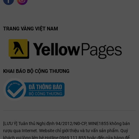
TRANG VÀNG VIỆT NAM
KHAI BÁO BỘ CỘNG THƯƠNG
Quy trình sản xuất rượu vang Domaine Zind
Humbrecht Goldert Gewurztraminer Grand Cru
khắt khe và chỉ số ngọt đặc biệt
[LƯU Ý] Tuân thủ Nghị định 94/2012/NĐ-CP, WINE1855 không bán
rượu qua Internet. Website chỉ giới thiệu và tư vấn sản phẩm. Quý
Tại Zind Humbrecht, quy trình làm rượu được thực hiện với sự tôn
khách vui lòng liên hệ Hotline 0969 111 855 hoặc đến cửa hàng để