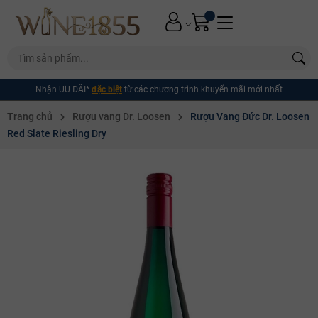
Nhận ƯU ĐÃI*
đặc biệt
từ các chương trình khuyến mãi mới nhất
Trang chủ
Rượu vang Dr. Loosen
Rượu Vang Đức Dr. Loosen
Red Slate Riesling Dry