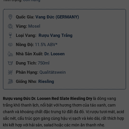
Ngày hết hạn:
Quốc Gia:
Vang Đức (GERMANY)
Điều kiện:
Vùng:
Mosel
Copy mã và nhập mã ở trang
THANH TOÁN
bạn nhé!
Loại Vang:
Rượu Vang Trắng
Nồng Độ:
11.5% ABV*
Nhà Sản Xuất:
Dr. Loosen
Dung Tích:
750ml
Phân Hạng:
Qualitätswein
Giống Nho
:
Riesling
Rượu vang Đức Dr. Loosen Red Slate Riesling Dry
là dòng vang
trắng khô thanh lịch, nổi bật với hương thơm của táo xanh, cam
chanh và khoáng chất đặc trưng từ đất đá đỏ. Vị rượu tươi mát, acid
sắc nét, cấu trúc gọn gàng cùng hậu vị sạch và kéo dài, rất thích hợp
khi kết hợp với hải sản, salad hoặc các món ăn thanh nhẹ.