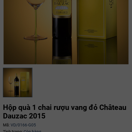
Hộp quà 1 chai rượu vang đỏ Château
Mã giảm giá:
Dauzac 2015
Ngày hết hạn:
Mã:
VD/0166-G05
Tình trạng:
Còn hàng