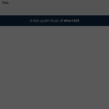
thai.
© Bản quyền thuộc về
Wine1855