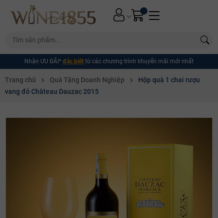
Nhận ƯU ĐÃI*
đặc biệt
từ các chương trình khuyến mãi mới nhất
Trang chủ
Quà Tặng Doanh Nghiệp
Hộp quà 1 chai rượu
vang đỏ Château Dauzac 2015