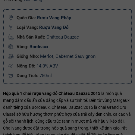
Điều kiện:
Copy mã và nhập mã ở trang
THANH TOÁN
bạn nhé!
Quốc Gia:
Rượu Vang Pháp
Loại Vang:
Rượu Vang Đỏ
Nhà Sản Xuất:
Château Dauzac
Vùng:
Bordeaux
Giống Nho:
Merlot, Cabernet Sauvignon
Nồng Độ:
14.0% ABV
Dung Tích:
750ml
Hộp quà 1 chai rượu vang đỏ Château Dauzac 2015
là món quà
mang đậm dấu ấn của đẳng cấp và sự tinh tế. Đến từ vùng Margaux
danh tiếng của Bordeaux, Château Dauzac 2015 là chai Grand Cru
Classé sở hữu hương thơm phức hợp của trái cây đen chín, ca cao và
gỗ sồi thanh lịch, cùng cấu trúc tannin mượt mà và hậu vị kéo dài.
Chai vang được đặt trong hộp quà sang trọng, thiết kế tinh xảo, rất
thích hợp để biếu tặng trong các dịp đặc biệt, lễ Tết hoặc làm quà