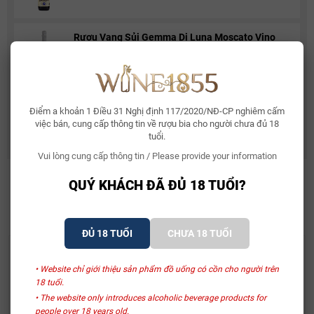
Rượu Vang Sủi Gemma Di Luna Moscato Vino
Spumante
480.000₫
581.000₫
Rượu Vang Ý Terre Di Mario 17%
Điểm a khoản 1 Điều 31 Nghị định 117/2020/NĐ-CP nghiêm cấm
490.000₫
632.500₫
việc bán, cung cấp thông tin về rượu bia cho người chưa đủ 18
tuổi.
Vui lòng cung cấp thông tin / Please provide your information
QUÝ KHÁCH ĐÃ ĐỦ 18 TUỔI?
SẢN PHẨM LIÊN QUAN
ĐỦ 18 TUỔI
CHƯA 18 TUỔI
Hộp Quà Tặng Cát Tường
Hộp Quà Tặng Cát Tường
• Website chỉ giới thiệu sản phẩm đồ uống có cồn cho người trên
Terre More Ammiraglia
La Carminaia Vino Rosso
18 tuổi.
D’Italia
• The website only introduces alcoholic beverage products for
1.570.000₫
1.430.000₫
people over 18 years old.