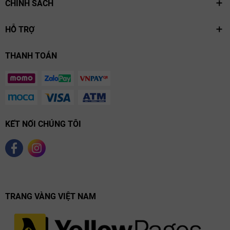
CHÍNH SÁCH
những nỗ lực đã được đền đáp. Chính ý nghĩa sâu sắc này đã nâng
tầm chai rượu, biến nó thành một món quà mang giá trị tinh thần lớn.
HỖ TRỢ
THANH TOÁN
KẾT NỐI CHÚNG TÔI
TRANG VÀNG VIỆT NAM
Hộp Sơn Mài Cao Cấp - Nét Tinh Hoa Của Nghệ