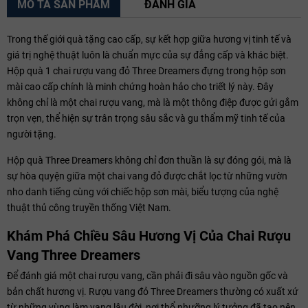
MÔ TẢ SẢN PHẨM
ĐÁNH GIÁ
Trong thế giới quà tặng cao cấp, sự kết hợp giữa hương vị tinh tế và
giá trị nghệ thuật luôn là chuẩn mực của sự đẳng cấp và khác biệt.
Hộp quà 1 chai rượu vang đỏ Three Dreamers đựng trong hộp sơn
mài cao cấp chính là minh chứng hoàn hảo cho triết lý này. Đây
không chỉ là một chai rượu vang, mà là một thông điệp được gửi gắm
trọn vẹn, thể hiện sự trân trọng sâu sắc và gu thẩm mỹ tinh tế của
người tặng.
Hộp quà Three Dreamers không chỉ đơn thuần là sự đóng gói, mà là
sự hòa quyện giữa một chai vang đỏ được chắt lọc từ những vườn
nho danh tiếng cùng với chiếc hộp sơn mài, biểu tượng của nghệ
thuật thủ công truyền thống Việt Nam.
Khám Phá Chiều Sâu Hương Vị Của Chai Rượu
Vang Three Dreamers
Để đánh giá một chai rượu vang, cần phải đi sâu vào nguồn gốc và
bản chất hương vị. Rượu vang đỏ Three Dreamers thường có xuất xứ
từ những vùng làm vang lâu đời, nơi thổ nhưỡng lý tưởng đã tạo nên