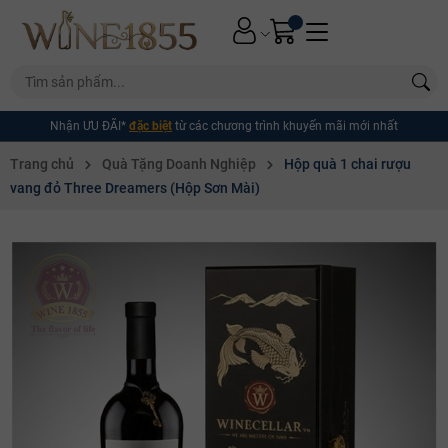
Nhận ƯU ĐÃI*
đặc biệt
từ các chương trình khuyến mãi mới nhất
Trang chủ
Quà Tặng Doanh Nghiệp
Hộp quà 1 chai rượu
vang đỏ Three Dreamers (Hộp Sơn Mài)