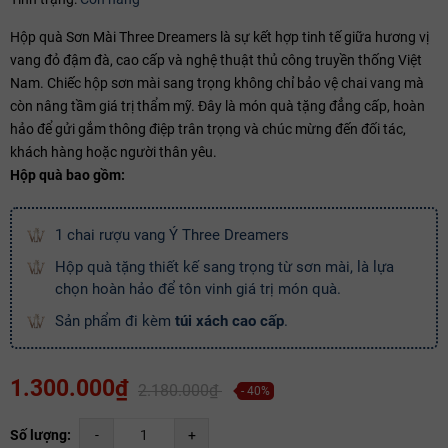
Ngày hết hạn:
Hộp quà Sơn Mài Three Dreamers là sự kết hợp tinh tế giữa hương vị
Điều kiện:
vang đỏ đậm đà, cao cấp và nghệ thuật thủ công truyền thống Việt
Nam. Chiếc hộp sơn mài sang trọng không chỉ bảo vệ chai vang mà
Copy mã và nhập mã ở trang
THANH TOÁN
bạn nhé!
còn nâng tầm giá trị thẩm mỹ. Đây là món quà tặng đẳng cấp, hoàn
hảo để gửi gắm thông điệp trân trọng và chúc mừng đến đối tác,
khách hàng hoặc người thân yêu.
Hộp quà bao gồm:
1 chai rượu vang Ý Three Dreamers
Hộp quà tặng thiết kế sang trọng từ sơn mài, là lựa
chọn hoàn hảo để tôn vinh giá trị món quà.
Sản phẩm đi kèm
túi xách cao cấp
.
1.300.000₫
2.180.000₫
- 40%
Số lượng:
-
+