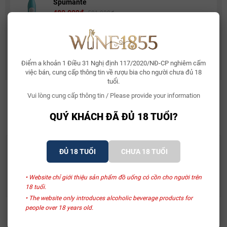
Spumante
480.000₫
581.000₫
Rượu Vang Ý Terre Di Mario 17%
490.000₫
632.500₫
Điểm a khoản 1 Điều 31 Nghị định 117/2020/NĐ-CP nghiêm cấm
việc bán, cung cấp thông tin về rượu bia cho người chưa đủ 18
tuổi.
Vui lòng cung cấp thông tin / Please provide your information
SẢN PHẨM LIÊN QUAN
QUÝ KHÁCH ĐÃ ĐỦ 18 TUỔI?
ĐỦ 18 TUỔI
CHƯA 18 TUỔI
Hộp Quà Tặng Cát Tường
Hộp Quà Tặng Cát Tường
Terre More Ammiraglia
La Carminaia Vino Rosso
• Website chỉ giới thiệu sản phẩm đồ uống có cồn cho người trên
D’Italia
1.570.000₫
1.430.000₫
18 tuổi.
• The website only introduces alcoholic beverage products for
people over 18 years old.
Xem thêm