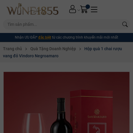
Nhận ƯU ĐÃI*
đặc biệt
từ các chương trình khuyến mãi mới nhất
Trang chủ
Quà Tặng Doanh Nghiệp
Hộp quà 1 chai rượu
vang đỏ Vindoro Negroamaro