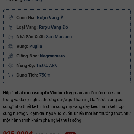
Copy mã và nhập mã ở trang
THANH TOÁN
bạn nhé!
Quốc Gia:
Rượu Vang Ý
Loại Vang:
Rượu Vang Đỏ
Nhà Sản Xuất:
San Marzano
Vùng:
Puglia
Giống Nho:
Negroamaro
Nồng Độ:
15.0% ABV
Dung Tích:
750ml
Hộp 1 chai rượu vang đỏ Vindoro Negroamaro
là món quà sang
trọng và đầy ý nghĩa, thường được gọi thân mật là “rượu vang con
công” nhờ thiết kế hình chim công mạ vàng đầy kiêu hãnh kết hợp
cùng hương vị đậm đà, hậu vị lôi cuốn, khiến mỗi lần thưởng thức như
một hành trình khám phá nghệ thuật sống.