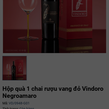
Hộp quà 1 chai rượu vang đỏ Vindoro
Mã giảm giá:
Negroamaro
Ngày hết hạn:
Mã:
VD/0948-G01
Điều kiện:
Tình trạng:
Còn hàng