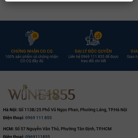
CHỨNG NHẬN CO CQ
ĐẠI LÝ ĐỘC QUYỀN
GIA
100% sản phẩm có chứng nhận
Liên hệ 0969 111 855 để được
Giao h
CO CQ đầy đủ
trao đổi chi tiết
Hà Nội:
Số 113B/25 Phố Vũ Ngọc Phan, Phường Láng, TP.Hà Nội
Điện thoại:
0969 111 855
HCM:
Số 57 Nguyễn Văn Thủ, Phường Tân Định, TP.HCM
Điện thoại:
0969111855