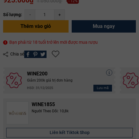
925.000₫
1.050.000₫
- 12%
Số lượng:
-
+
Thêm vào giỏ
Mua ngay
Bạn phải từ 18 tuổi trở lên mới được mua rượu
Chia sẻ
WINE200
Giảm 200k giá trị đơn hàng
Lưu mã
HSD: 31/12/2025
WINE1855
Người Theo Dõi: 10,8k
Liên kết Tiktok Shop