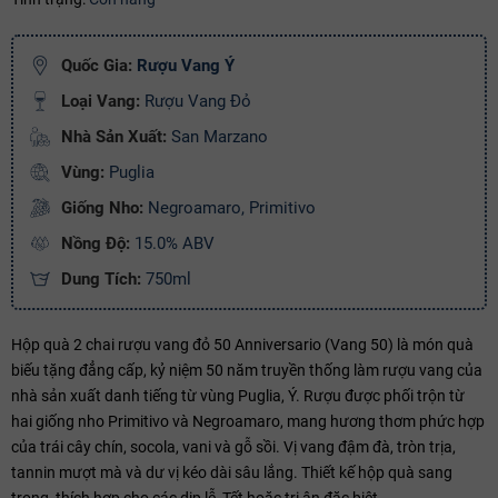
Điều kiện:
Copy mã và nhập mã ở trang
THANH TOÁN
bạn nhé!
Quốc Gia:
Rượu Vang Ý
Loại Vang:
Rượu Vang Đỏ
Nhà Sản Xuất:
San Marzano
Vùng:
Puglia
Giống Nho:
Negroamaro, Primitivo
Nồng Độ:
15.0% ABV
Dung Tích:
750ml
Hộp quà 2 chai rượu vang đỏ 50 Anniversario (Vang 50) là món quà
biếu tặng đẳng cấp, kỷ niệm 50 năm truyền thống làm rượu vang của
nhà sản xuất danh tiếng từ vùng Puglia, Ý. Rượu được phối trộn từ
hai giống nho Primitivo và Negroamaro, mang hương thơm phức hợp
của trái cây chín, socola, vani và gỗ sồi. Vị vang đậm đà, tròn trịa,
tannin mượt mà và dư vị kéo dài sâu lắng. Thiết kế hộp quà sang
trọng, thích hợp cho các dịp lễ, Tết hoặc tri ân đặc biệt.