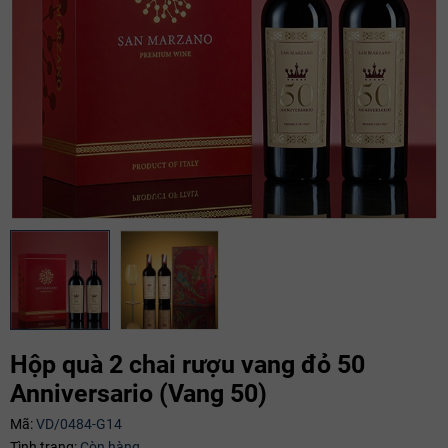
Hộp quà 2 chai rượu vang đỏ 50
Mã giảm giá:
Anniversario (Vang 50)
Ngày hết hạn:
Mã:
VD/0484-G14
Tình trạng:
Còn hàng