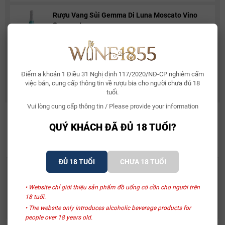
Rượu Vang Sủi Gemma Di Luna Moscato Vino
Spumante
480.000₫
581.000₫
Rượu Vang Ý Terre Di Mario 17%
490.000₫
Điểm a khoản 1 Điều 31 Nghị định 117/2020/NĐ-CP nghiêm cấm
632.500₫
việc bán, cung cấp thông tin về rượu bia cho người chưa đủ 18
tuổi.
Vui lòng cung cấp thông tin / Please provide your information
QUÝ KHÁCH ĐÃ ĐỦ 18 TUỔI?
SẢN PHẨM LIÊN QUAN
ĐỦ 18 TUỔI
CHƯA 18 TUỔI
Hộp Quà Tặng Cát Tường
Hộp Quà Tặng Cát Tường
• Website chỉ giới thiệu sản phẩm đồ uống có cồn cho người trên
Terre More Ammiraglia
La Carminaia Vino Rosso
18 tuổi.
D’Italia
1.570.000₫
1.430.000₫
• The website only introduces alcoholic beverage products for
people over 18 years old.