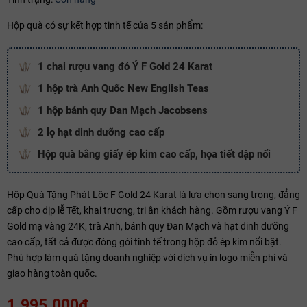
Hộp quà có sự kết hợp tinh tế của 5 sản phẩm:
Copy mã và nhập mã ở trang
THANH TOÁN
bạn nhé!
1 chai rượu vang đỏ Ý F Gold 24 Karat
1 hộp trà Anh Quốc New English Teas
1 hộp bánh quy Đan Mạch Jacobsens
2 lọ hạt dinh dưỡng cao cấp
Hộp quà bằng giấy ép kim cao cấp, họa tiết dập nổi
Hộp Quà Tặng Phát Lộc F Gold 24 Karat là lựa chọn sang trọng, đẳng
cấp cho dịp lễ Tết, khai trương, tri ân khách hàng. Gồm rượu vang Ý F
Gold mạ vàng 24K, trà Anh, bánh quy Đan Mạch và hạt dinh dưỡng
cao cấp, tất cả được đóng gói tinh tế trong hộp đỏ ép kim nổi bật.
Phù hợp làm quà tặng doanh nghiệp với dịch vụ in logo miễn phí và
giao hàng toàn quốc.
1.995.000₫