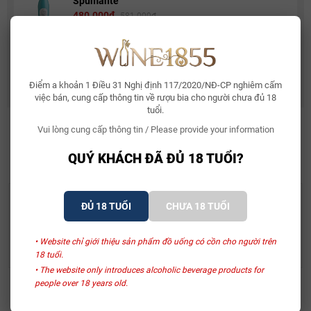
Spumante
480.000₫
581.000₫
Rượu Vang Ý Terre Di Mario 17%
490.000₫
632.500₫
Điểm a khoản 1 Điều 31 Nghị định 117/2020/NĐ-CP nghiêm cấm
việc bán, cung cấp thông tin về rượu bia cho người chưa đủ 18
tuổi.
Vui lòng cung cấp thông tin / Please provide your information
SẢN PHẨM LIÊN QUAN
QUÝ KHÁCH ĐÃ ĐỦ 18 TUỔI?
ĐỦ 18 TUỔI
CHƯA 18 TUỔI
Hộp Quà Tặng Cát Tường
Hộp Quà Tặng Cát Tường
Terre More Ammiraglia
La Carminaia Vino Rosso
• Website chỉ giới thiệu sản phẩm đồ uống có cồn cho người trên
D’Italia
1.570.000₫
1.430.000₫
18 tuổi.
• The website only introduces alcoholic beverage products for
people over 18 years old.
Xem thêm