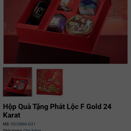
Hộp Quà Tặng Phát Lộc F Gold 24
Mã giảm giá:
Karat
Ngày hết hạn:
Mã:
VD/0860-G21
Điều kiện:
Tình trạng:
Còn hàng