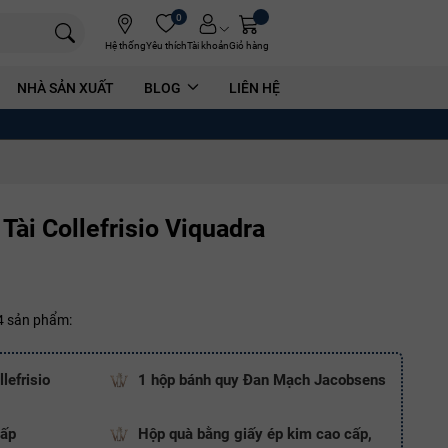
0
Hệ thống
Yêu thích
Tài khoản
Giỏ hàng
NHÀ SẢN XUẤT
BLOG
LIÊN HỆ
Tài Collefrisio Viquadra
 4 sản phẩm:
lefrisio
1 hộp bánh quy Đan Mạch Jacobsens
cấp
Hộp quà bằng giấy ép kim cao cấp,