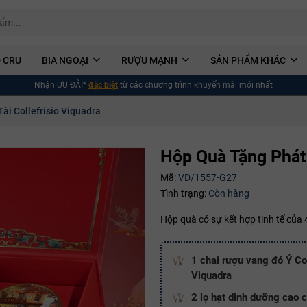
 CRU
BIA NGOẠI
RƯỢU MẠNH
SẢN PHẨM KHÁC
Nhận ƯU ĐÃI*
đặc biệt
từ các chương trình khuyến mãi mới nhất
ài Collefrisio Viquadra
Hộp Quà Tặng Phát 
Mã:
VD/1557-G27
Tình trạng:
Còn hàng
Hộp quà có sự kết hợp tinh tế của
1 chai rượu vang đỏ Ý Col
Viquadra
2 lọ hạt dinh dưỡng cao 