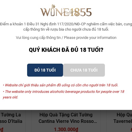
Điểm a khoản 1 Điều 31 Nghị định 117/2020/NĐ-CP nghiêm cấm việc bán, cung
cấp thông tin về rượu bia cho người chưa đủ 18 tuổi.
Vui lòng cung cấp thông tin / Please provide your information
QUÝ KHÁCH ĐÃ ĐỦ 18 TUỔI?
ĐỦ 18 TUỔI
CHƯA 18 TUỔI
SẢN PHẨM LIÊN QUAN
• Website chỉ giới thiệu sản phẩm đồ uống có cồn cho người trên 18 tuổi.
• The website only introduces alcoholic beverage products for people over 18
years old.
 Tường La
Hộp Quà Tặng Cát Tường
Hộp Qu
so D’Italia
Cantina Vierre Vino Rosso
Tavernel
D’Italia
0₫
1.300.000₫