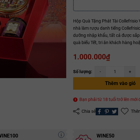
Hộp Quà Tặng Phát Tài Collefrisio
Mã giảm giá:
nhà làm rượu danh tiếng Collefris
dưỡng nhập khẩu, tất cả được sắp 
Ngày hết hạn:
quà biếu Tết, tri ân khách hàng hoặ
Điều kiện:
1.000.000₫
Copy mã và nhập mã ở trang
THANH TOÁN
bạn nhé!
Số lượng:
-
+
Thêm vào giỏ
Bạn phải từ 18 tuổi trở lên mớ
Chia sẻ
Thêm
WINE100
WINE50