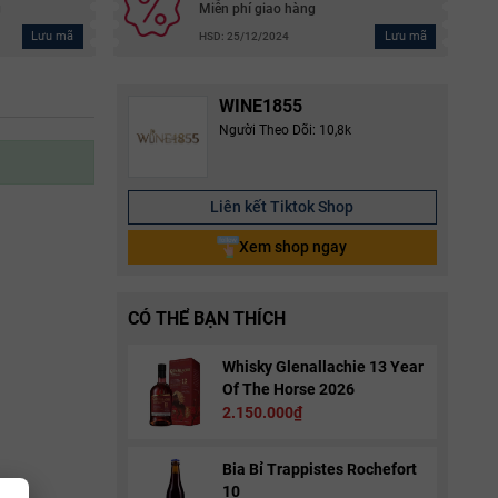
g
Miễn phí giao hàng
Lưu mã
Lưu mã
HSD: 25/12/2024
WINE1855
Người Theo Dõi: 10,8k
Liên kết Tiktok Shop
Xem shop ngay
CÓ THỂ BẠN THÍCH
Whisky Glenallachie 13 Year
Of The Horse 2026
2.150.000₫
Bia Bỉ Trappistes Rochefort
10