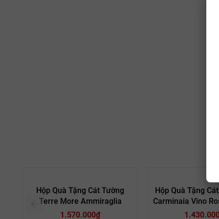
Hộp Quà Tặng Cát Tường
Hộp Quà Tặng Cát
Terre More Ammiraglia
Carminaia Vino Ros
1.570.000₫
1.430.00