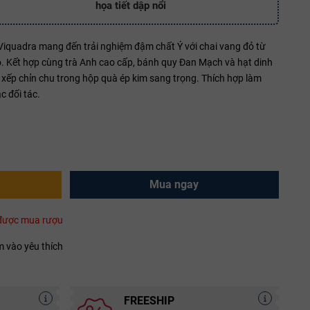
họa tiết dập nổi
 Viquadra mang đến trải nghiệm đậm chất Ý với chai vang đỏ từ
io. Kết hợp cùng trà Anh cao cấp, bánh quy Đan Mạch và hạt dinh
xếp chỉn chu trong hộp quà ép kim sang trọng. Thích hợp làm
c đối tác.
Mua ngay
i được mua rượu
 vào yêu thích
FREESHIP