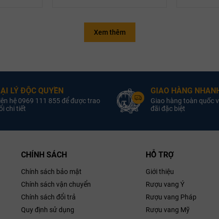
Xem thêm
g đỏ Ý La
1 chai rượu vang đỏ Ý Cantina
1 
 d’Italia
Vierre Vino Rosso d’Italia
Taverne
ẠI LÝ ĐỘC QUYỀN
GIAO HÀNG NHANH
 Quốc New
1 hộp trà Anh Quốc New
iên hệ 0969 111 855 để được trao
Giao hàng toàn quốc v
i chi tiết
đãi đặc biệt
lish Teas
English Teas
1 hộp 
 Đan Mạch
1 hộp bánh quy Đan Mạch
estrooper
Jules Destrooper
2 lọ hạt
g cao cấp
2 lọ hạt dinh dưỡng cao cấp
Hộp quà bằ
c
p kim cao
CHÍNH SÁCH
Hộp quà bằng giấy ép kim cao
HỖ TRỢ
ết dập nổi
cấp, họa tiết dập nổi
Chính sách bảo mật
Giới thiệu
Chính sách vận chuyển
Rượu vang Ý
Chính sách đổi trả
Rượu vang Pháp
Quy định sử dụng
Rượu vang Mỹ