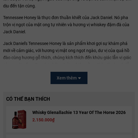
dịu đến tận cùng.
Tennessee Honey là thực đơn thuần khiết của Jack Daniel. Nó pha
trộn vị ngọt của mật ong tự nhiên và hương vị whiskey đậm đà của
Jack Daniel.
Jack Daniel's Tennessee Honey là sản phẩm khơi gợi sự khám phá
mới về cảm giác, với hương vị mật ong ngọt ngào, dư vị của quả hồ
đào cùng hương gỗ thích, chúng kích thích đến khứu giác lẫn vị giác
của người uống. Đem lại những trải nghiệm về sự thân thuộc và dễ
chiụ.
Xem thêm
CÓ THỂ BẠN THÍCH
Whisky Glenallachie 13 Year Of The Horse 2026
2.150.000₫