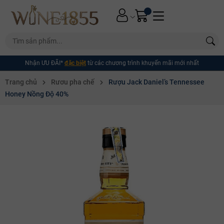
Nhận ƯU ĐÃI*
đặc biệt
từ các chương trình khuyến mãi mới nhất
Trang chủ
Rươu pha chế
Rượu Jack Daniel’s Tennessee
Honey Nồng Độ 40%