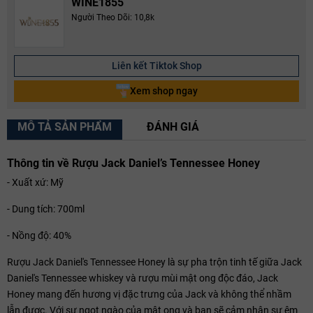
WINE1855
Người Theo Dõi: 10,8k
Liên kết Tiktok Shop
Xem shop ngay
MÔ TẢ SẢN PHẨM
ĐÁNH GIÁ
Thông tin về Rượu Jack Daniel’s Tennessee Honey
- Xuất xứ: Mỹ
- Dung tích: 700ml
- Nồng độ: 40%
Rượu Jack Daniel's Tennessee Honey là sự pha trộn tinh tế giữa Jack
Daniel's Tennessee whiskey và rượu mùi mật ong độc đáo, Jack
Honey mang đến hương vị đặc trưng của Jack và không thể nhầm
lẫn được. Với sự ngọt ngào của mật ong và bạn sẽ cảm nhận sự êm