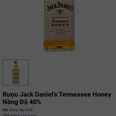
Rượu Jack Daniel’s Tennessee Honey
Mã giảm giá:
Nồng Độ 40%
Ngày hết hạn:
Mã:
Đang cập nhật
Tình trạng:
Còn hàng