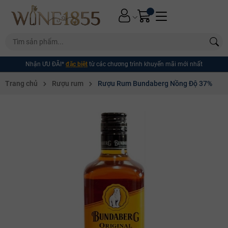
Nhận ƯU ĐÃI*
đặc biệt
từ các chương trình khuyến mãi mới nhất
Trang chủ
Rượu rum
Rượu Rum Bundaberg Nồng Độ 37%