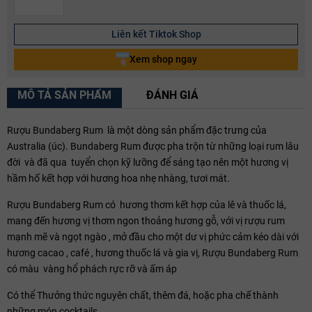
Liên kết Tiktok Shop
Xem shop ngay
MÔ TẢ SẢN PHẨM
ĐÁNH GIÁ
Rượu Bundaberg Rum là một dòng sản phẩm đặc trưng của
Australia (úc). Bundaberg Rum được pha trộn từ những loại rum lâu
đời và đã qua tuyển chọn kỹ lưỡng để sáng tạo nên một hương vị
hầm hố kết hợp với hương hoa nhẹ nhàng, tươi mát.
Rượu Bundaberg Rum có hương thơm kết hợp của lê và thuốc lá,
mang đến hương vị thơm ngon thoảng hương gỗ, với vị rượu rum
mạnh mẽ và ngọt ngào , mở đầu cho một dư vị phức cảm kéo dài với
hương cacao , café , hương thuốc lá và gia vị, Rượu Bundaberg Rum
có màu vàng hổ phách rực rỡ và ấm áp
Có thể Thưởng thức nguyên chất, thêm đá, hoặc pha chế thành
những món cocktails