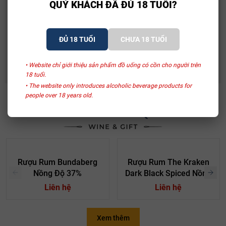
QUÝ KHÁCH ĐÃ ĐỦ 18 TUỔI?
Spumante
480.000₫
581.000₫
ĐỦ 18 TUỔI
CHƯA 18 TUỔI
Rượu Vang Ý Terre Di Mario 17%
490.000₫
632.500₫
• Website chỉ giới thiệu sản phẩm đồ uống có cồn cho người trên
18 tuổi.
• The website only introduces alcoholic beverage products for
people over 18 years old.
SẢN PHẨM LIÊN QUAN
Rượu Rum Bundaberg
Rượu Rum The Kraken
Nồng Độ 37%
Dark Black Spiced Nồng
Độ 40%
Liên hệ
Liên hệ
Xem thêm