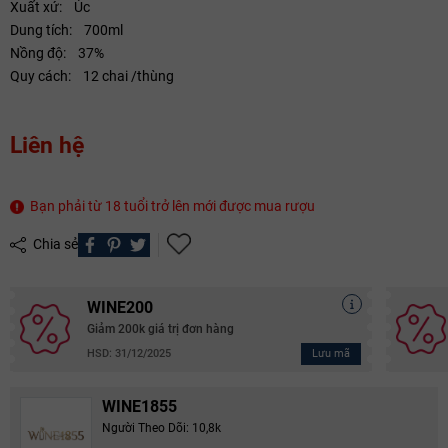
Xuất xứ: Úc
Ngày hết hạn:
Dung tích: 700ml
Nồng độ: 37%
Điều kiện:
Quy cách: 12 chai /thùng
Copy mã và nhập mã ở trang
THANH TOÁN
bạn nhé!
Liên hệ
Bạn phải từ 18 tuổi trở lên mới được mua rượu
Chia sẻ
WINE200
Giảm 200k giá trị đơn hàng
Lưu mã
HSD: 31/12/2025
WINE1855
Người Theo Dõi: 10,8k