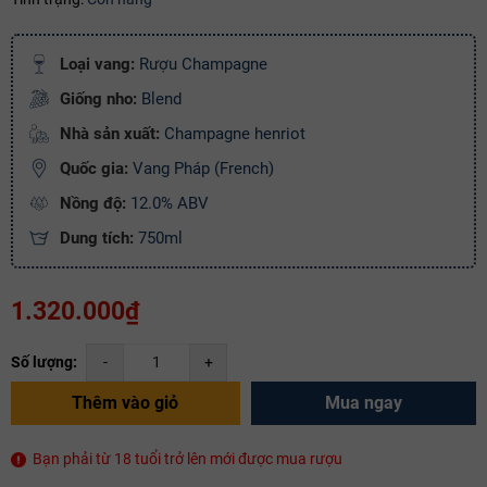
Điều kiện:
Loại vang:
Rượu Champagne
Copy mã và nhập mã ở trang
THANH TOÁN
bạn nhé!
Giống nho:
Blend
Nhà sản xuất:
Champagne henriot
Quốc gia:
Vang Pháp (French)
Nồng độ:
12.0% ABV
Dung tích:
750ml
1.320.000₫
Số lượng:
-
+
Thêm vào giỏ
Mua ngay
Bạn phải từ 18 tuổi trở lên mới được mua rượu