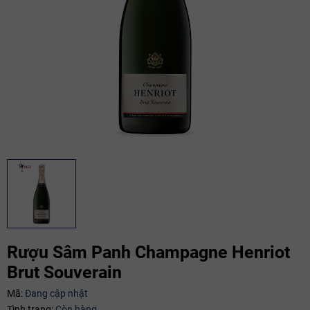
Rượu Sâm Panh Champagne Henriot
Brut Souverain
Mã giảm giá:
Mã:
Đang cập nhật
Ngày hết hạn:
Tình trạng:
Còn hàng