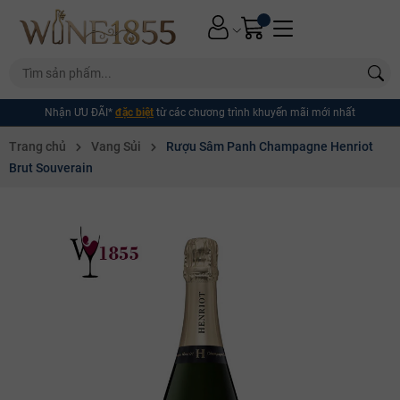
Nhận ƯU ĐÃI*
đặc biệt
từ các chương trình khuyến mãi mới nhất
Trang chủ
Vang Sủi
Rượu Sâm Panh Champagne Henriot
Brut Souverain