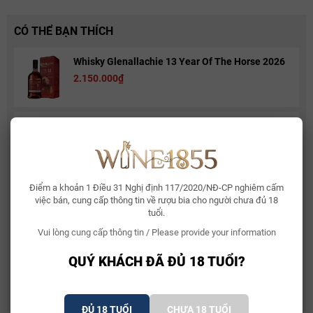
CÓ THỂ BẠN THÍCH
Whisky Glenallachie 13 Year Of The Horse 2026
2.150.000₫
Bia Bỉ Trappistes Rochefort 10
150.000₫
Điểm a khoản 1 Điều 31 Nghị định 117/2020/NĐ-CP nghiêm cấm
Rượu Vang Sủi Gemma Di Luna Moscato Vino
việc bán, cung cấp thông tin về rượu bia cho người chưa đủ 18
Spumante
tuổi.
480.000₫
581.000₫
Vui lòng cung cấp thông tin / Please provide your information
Nghệ thuật pha trộn làm nên hương vị của Champagne
Henriot Brut Souverain
Rượu Vang Ý Terre Di Mario 17%
QUÝ KHÁCH ĐÃ ĐỦ 18 TUỔI?
Dòng Champagne này được pha trộn với tỉ lệ 66% nho Grand Cru,
490.000₫
632.500₫
Premier Cru từ các thửa ruộng Grand Cru của nhà Henriot và các
mẻ cho chất lượng cao thu mua từ các ruộng xung quanh
ĐỦ 18 TUỔI
CHƯA 18 TUỔI