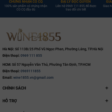
CHỨNG NHẬN CO CQ
ĐẠI LÝ ĐỘC QUYỀN
GIA
thửa ruộng Grand Cru và Premier Cru nổi tiếng, đem lại chất vị
100% sản phẩm có chứng nhận
Liên hệ 0969 111 855 để được
Giao h
CO CQ đầy đủ
trao đổi chi tiết
Champagne cổ điển, tinh tế và vô cùng thanh lịch.
Hà Nội:
Số 113B/25 Phố Vũ Ngọc Phan, Phường Láng, TP.Hà Nội
Điện thoại:
0969 111 855
HCM:
Số 57 Nguyễn Văn Thủ, Phường Tân Định, TP.HCM
Điện thoại:
0969111855
Email:
wine1855.vn@gmail.com
CHÍNH SÁCH
HỖ TRỢ