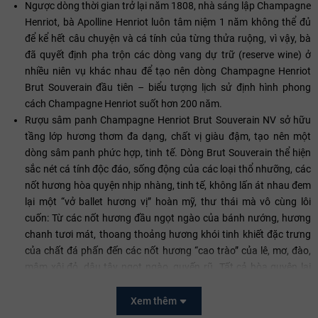
Ngược dòng thời gian trở lại năm 1808, nhà sáng lập Champagne
Henriot, bà Apolline Henriot luôn tâm niệm 1 năm không thể đủ
để kể hết câu chuyện và cá tính của từng thửa ruộng, vì vậy, bà
đã quyết định pha trộn các dòng vang dự trữ (reserve wine) ở
nhiều niên vụ khác nhau để tạo nên dòng Champagne Henriot
Brut Souverain đầu tiên – biểu tượng lịch sử định hình phong
cách Champagne Henriot suốt hơn 200 năm.
Rượu sâm panh Champagne Henriot Brut Souverain NV sở hữu
tầng lớp hương thơm đa dạng, chất vị giàu đậm, tạo nên một
dòng sâm panh phức hợp, tinh tế. Dòng Brut Souverain thể hiện
sắc nét cá tính độc đáo, sống động của các loại thổ nhưỡng, các
nốt hương hòa quyện nhịp nhàng, tinh tế, không lấn át nhau đem
lại một “vở ballet hương vị” hoàn mỹ, thư thái mà vô cùng lôi
cuốn: Từ các nốt hương đầu ngọt ngào của bánh nướng, hương
chanh tươi mát, thoang thoảng hương khói tinh khiết đặc trưng
của chất đá phấn đến các nốt hương “cao trào” của lê, mơ, đào,
mâm xôi đỏ, dâu tây ngọt ngào, quyến rũ. Tất cả hòa quyện lại
tạo nên một tổng thể phức hợp, tinh tế, mịn mượt vô cùng. Khi
thưởng thức, chất vị tròn đầy, cá tính len lỏi đánh thức từng giác
Xem thêm
quan, để đọng lại dư vị tròn trịa, tươi sáng, kéo dài đến bất tận.