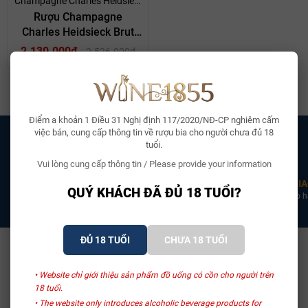
Champagne Charles Heidsieck
Rượu Champagne
Charles Heidsieck Brut
Réserve
2.130.000₫
2.526.000₫
Điểm a khoản 1 Điều 31 Nghị định 117/2020/NĐ-CP nghiêm cấm
việc bán, cung cấp thông tin về rượu bia cho người chưa đủ 18
tuổi.
Vui lòng cung cấp thông tin / Please provide your information
CHỨNG NHẬN CO CQ
ĐẠI LÝ ĐỘC QUYỀN
GIA
QUÝ KHÁCH ĐÃ ĐỦ 18 TUỔI?
100% sản phẩm có chứng nhận
Liên hệ 0969 111 855 để được
Giao h
CO CQ đầy đủ
trao đổi chi tiết
ĐỦ 18 TUỔI
CHƯA 18 TUỔI
• Website chỉ giới thiệu sản phẩm đồ uống có cồn cho người trên
18 tuổi.
• The website only introduces alcoholic beverage products for