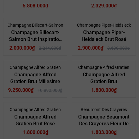
5.808.000₫
2.329.000₫
- 11%
- 20%
Champagne Billecart-Salmon
Champagne Piper-Heidsieck
Champagne Billecart-
Champagne Piper-
Salmon Brut Inspiration
Heidsieck Brut Rosé
1818
2.000.000₫
2.900.000₫
2.244.000₫
3.630.000₫
- 15%
Champagne Alfred Gratien
Champagne Alfred Gratien
Champagne Alfred
Champagne Alfred
Gratien Brut Millesime
Gratien Brut
9.250.000₫
1.800.000₫
10.890.000₫
Champagne Alfred Gratien
Beaumont Des Crayères
Champagne Alfred
Champagne Beaumont
Gratien Brut Rosé
Des Crayères Fleur De
Prestige Blanc Millésimé
1.800.000₫
1.803.000₫
Brut 2012