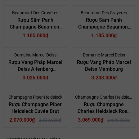
Beaumont Des Crayères
Beaumont Des Crayères
Rượu Sâm Panh
Rượu Sâm Panh
Champagne Beaumont
Champagne Beaumont
Des Crayères Grand Rosé
Des Crayères Grande
1.185.000₫
1.185.000₫
Brut
Réserve Brut
Domaine Marcel Deiss
Domaine Marcel Deiss
Rượu Vang Pháp Marcel
Rượu Vang Pháp Marcel
Deiss Altenberg
Deiss Mambourg
Bergheim
3.025.000₫
3.243.000₫
- 18%
- 15%
Champagne Piper-Heidsieck
Champagne Charles Heidsieck
Rượu Champagne Piper
Rượu Champagne
Heidsieck Cuvée Brut
Charles Heidsieck Rosé
Réserve
2.070.000₫
3.069.000₫
2.530.000₫
3.630.000₫
- 16%