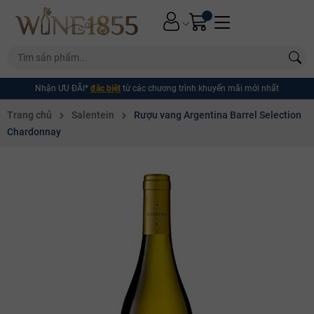
Nhận ƯU ĐÃI*
đặc biệt
từ các chương trình khuyến mãi mới nhất
Trang chủ
Salentein
Rượu vang Argentina Barrel Selection
Chardonnay