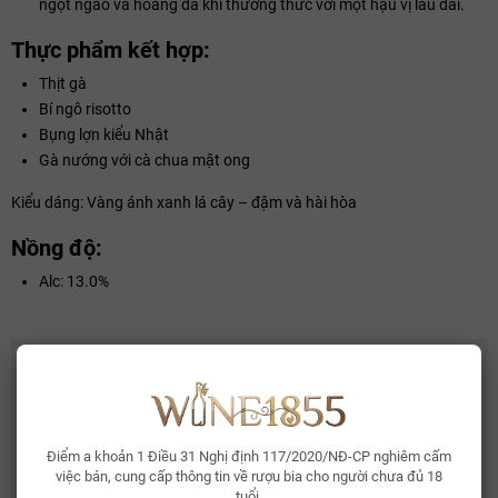
ngọt ngào và hoang dã khi thưởng thức với một hậu vị lâu dài.
Thực phẩm kết hợp:
Thịt gà
Bí ngô risotto
Bụng lợn kiểu Nhật
Gà nướng với cà chua mật ong
Kiểu dáng: Vàng ánh xanh lá cây – đậm và hài hòa
Nồng độ:
Alc: 13.0%
CÓ THỂ BẠN THÍCH
Whisky Glenallachie 13 Year Of The Horse 2026
2.150.000₫
Điểm a khoản 1 Điều 31 Nghị định 117/2020/NĐ-CP nghiêm cấm
việc bán, cung cấp thông tin về rượu bia cho người chưa đủ 18
tuổi.