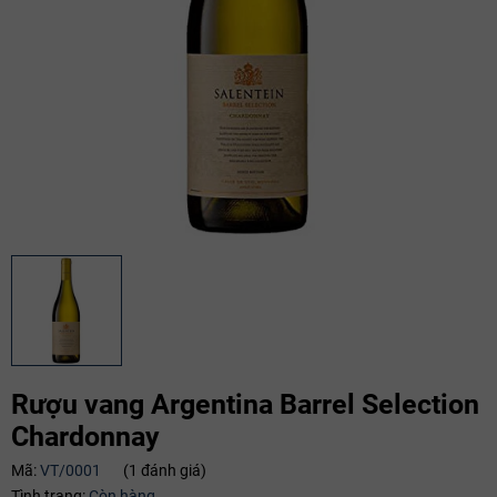
Rượu vang Argentina Barrel Selection
Chardonnay
Mã:
VT/0001
(1 đánh giá)
Mã giảm giá:
Tình trạng:
Còn hàng