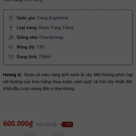
Ngày hết hạn:
Quốc gia:
Vang Argentina
Điều kiện:
Loại vang:
Rượu Vang Trắng
Giống nho:
Chardonnay
Copy mã và nhập mã ở trang
THANH TOÁN
bạn nhé!
Nồng độ:
13%
Dung tích:
750ml
Hương vị:
Rượu có màu vàng ánh xanh lá cây. Mùi hương phức tạp
với hương của hoa trắng mùa xuân, cam quýt và trái cây nhiệt đới.
Khởi đầu rượu mang đến vị nhẹ nhàng.
600.000₫
666.000₫
- 10%