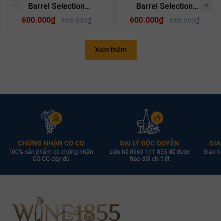
Barrel Selection
Barrel Selection
Chardonnay
Sauvignon Blanc
600.000₫
600.000₫
666.000₫
666.000₫
Xem thêm
CHỨNG NHẬN CO CQ
ĐẠI LÝ ĐỘC QUYỀN
GIA
100% sản phẩm có chứng nhận
Liên hệ 0969 111 855 để được
Giao h
CO CQ đầy đủ
trao đổi chi tiết