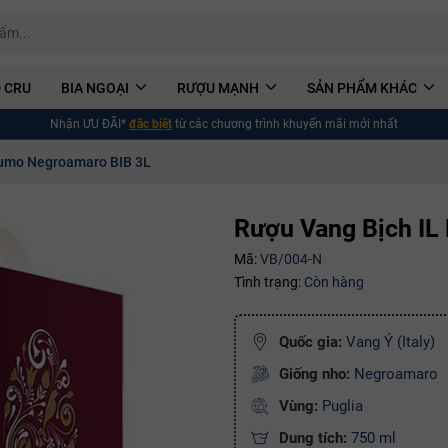
 CRU
BIA NGOẠI
RƯỢU MẠNH
SẢN PHẨM KHÁC
Nhận ƯU ĐÃI*
đặc biệt
từ các chương trình khuyến mãi mới nhất
Pumo Negroamaro BIB 3L
Rượu Vang Bịch IL
Mã:
VB/004-N
Tình trạng:
Còn hàng
Quốc gia:
Vang Ý (Italy)
Giống nho:
Negroamaro
Vùng:
Puglia
Dung tích:
750 ml