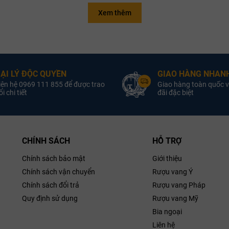
rzano đã tạo dựng được uy tín toàn cầu, đặc biệt ở phân khúc vang dễ tiế
Xem thêm
Vang Ý (Italy)
Quốc gia:
Quốc gia:
Vang
Negroamaro BIB 3L
Puglia
Vùng:
aly
Vùng:
Rượu Vang Đỏ
Loại Vang:
 từng trái. Quá trình lên men diễn ra trong khoảng 10–20 ngày, ở nhiệt 
oại Vang:
Rượu 
13.5% ABV
Nồng Độ:
 trong thùng gỗ sồi để gia tăng độ phức hợp và cấu trúc tannin mượt m
ẠI LÝ ĐỘC QUYỀN
GIAO HÀNG NHANH
Nồng Độ:
1
Pazzia
Nhà Sản Xuất:
iên hệ 0969 111 855 để được trao
Giao hàng toàn quốc v
sắc truyền thống của vùng Puglia đồng thời dễ uống, hợp khẩu vị đa số 
Sản Xuất:
San Mar
750ml
Dung Tích:
i chi tiết
đãi đặc biệt
ung Tích:
IGP
Phân Hạng:
ân Hạng:
Negroamaro
Giống Nho:
ống Nho:
Negr
epulciano
CHÍNH SÁCH
HỖ TRỢ
Chính sách bảo mật
Giới thiệu
Chính sách vận chuyển
Rượu vang Ý
Chính sách đổi trả
Rượu vang Pháp
Quy định sử dụng
Rượu vang Mỹ
Bia ngoại
Liên hệ