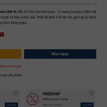
maro BIB 3L
đến từ nhà San Marzano - Ý, mang hương vị đậm đà
 và hậu vị kéo dài. Thiết kế bịch 3 lít tiện lợi, giá hợp lý, thích
ng thức hàng ngày.
17%
Mua ngay
i được mua rượu
 vào yêu thích
FREESHIP
g
Miễn phí giao hàng
Lưu mã
Lưu mã
HSD: 25/12/2024