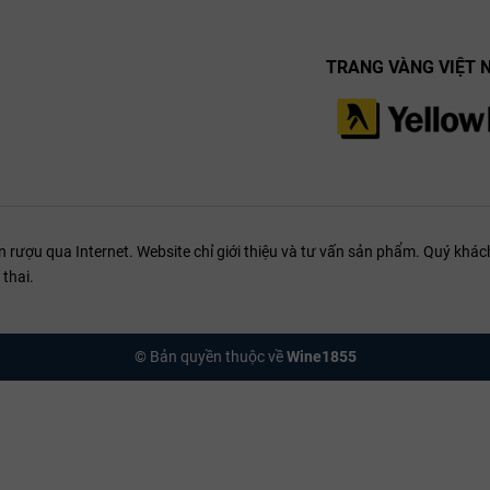
TRANG VÀNG VIỆT 
ượu qua Internet. Website chỉ giới thiệu và tư vấn sản phẩm. Quý khách
thai.
© Bản quyền thuộc về
Wine1855
o BIB 3L
g chín (mâm xôi, anh đào đen), hòa quyện cùng hương thảo mộc, gia vị 
ài, mang lại sự dễ chịu ngay cả với người mới bắt đầu thưởng thức vang 