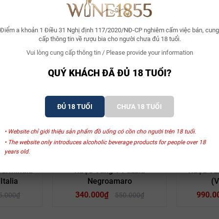
Điểm a khoản 1 Điều 31 Nghị định 117/2020/NĐ-CP nghiêm cấm việc bán, cung
cấp thông tin về rượu bia cho người chưa đủ 18 tuổi.
Vui lòng cung cấp thông tin / Please provide your information
Xem thêm
QUÝ KHÁCH ĐÃ ĐỦ 18 TUỔI?
ĐỦ 18 TUỔI
CHƯA 18 TUỔI
SẢN PHẨM LIÊN QUAN
• Website chỉ giới thiệu sản phẩm đồ uống có cồn cho người trên 18 tuổi.
• The website only introduces alcoholic beverage products for people over 18
years old.
- 32%
- 38%
Pazzia
S
Carminaia
Rượu Vang Ý Pazzia
Rượu Va
Italia
Negroamaro
(V
340.000₫
990.0
5.000₫
550.000₫
ược thành lập từ năm 1962 và hiện là một trong những hãng vang hàng đ