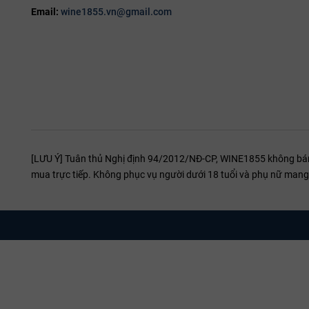
Email:
wine1855.vn@gmail.com
[LƯU Ý] Tuân thủ Nghị định 94/2012/NĐ-CP, WINE1855 không bán r
mua trực tiếp. Không phục vụ người dưới 18 tuổi và phụ nữ mang 
Hương vị rượu vang bịch IL Pumo Negroamar
Rượu có màu
đỏ ruby ánh tím
, hương thơm phong phú từ quả mọn
rượu cho cảm giác cân bằng giữa vị chát êm mượt và hậu vị kéo d