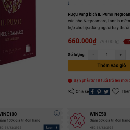
Rượu vang bịch IL Pumo Negroa
Mã giảm giá:
của nho Negroamaro, tannin mềm mượt
hợp cho tiệc đông người hay thưở
Ngày hết hạn:
660.000₫
799.000₫
- 
Điều kiện:
Số lượng:
-
+
Copy mã và nhập mã ở trang
THANH TOÁN
bạn nhé!
Thêm vào giỏ
Bạn phải từ 18 tuổi trở lên mớ
Chia sẻ
Thêm
WINE100
WINE50
iảm 100k giá trị đơn hàng
Giảm 50k giá trị đơn hàn
Lưu mã
SD: 31/12/2025
HSD: 31/12/2025