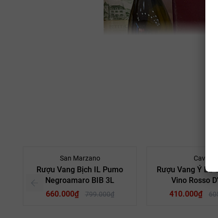
- 17%
San Marzano
Caviro
Rượu Vang Bịch IL Pumo
Rượu Vang Ý La 
Negroamaro BIB 3L
Vino Rosso D'
660.000₫
410.000₫
799.000₫
60
Thương hiệu
San Marzano
– nhà sản xuất của dòng vang này – đ