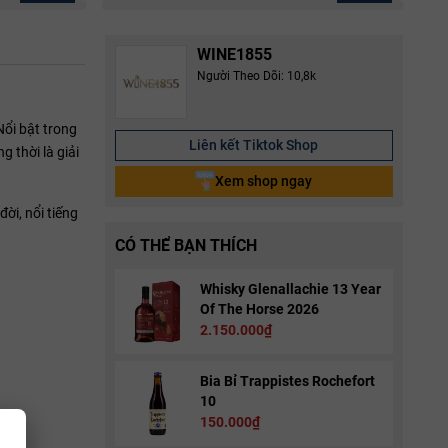
WINE1855
Người Theo Dõi: 10,8k
Nổi bật trong
Liên kết Tiktok Shop
 thời là giải
Xem shop ngay
đời, nổi tiếng
CÓ THỂ BẠN THÍCH
Whisky Glenallachie 13 Year
Of The Horse 2026
2.150.000₫
Bia Bỉ Trappistes Rochefort
10
150.000₫