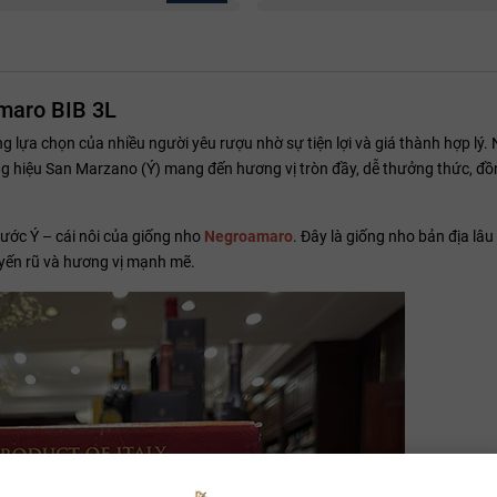
amaro BIB 3L
lựa chọn của nhiều người yêu rượu nhờ sự tiện lợi và giá thành hợp lý. 
 hiệu San Marzano (Ý) mang đến hương vị tròn đầy, dễ thưởng thức, đồng
ước Ý – cái nôi của giống nho
Negroamaro
. Đây là giống nho bản địa lâu 
yến rũ và hương vị mạnh mẽ.