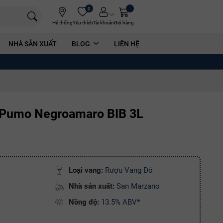
0
Hệ thống
Yêu thích
Tài khoản
Giỏ hàng
NHÀ SẢN XUẤT
BLOG
LIÊN HỆ
 Pumo Negroamaro BIB 3L
Loại vang:
Rượu Vang Đỏ
Nhà sản xuất:
San Marzano
Nồng độ:
13.5% ABV*