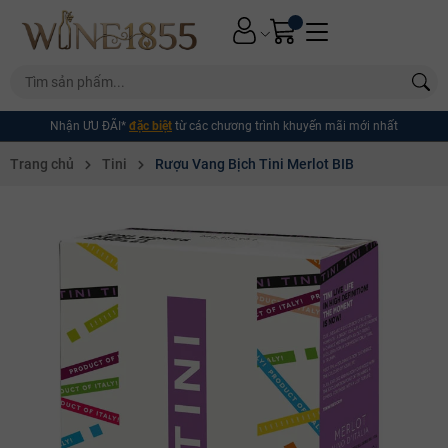
Nhận ƯU ĐÃI*
đặc biệt
từ các chương trình khuyến mãi mới nhất
Trang chủ
Tini
Rượu Vang Bịch Tini Merlot BIB