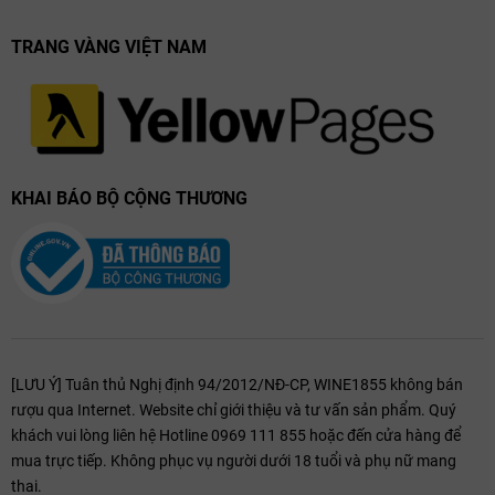
để cảm nhận những nét tinh tuý và đặc trưng thuần chất Ý. Một dĩa
phô mai tổng hợp, ăn kèm cùng những lát thịt nguội mằn mặn lại bùi
TRANG VÀNG VIỆT NAM
béo sẽ tạo nên sự hài hoà khi nhâm nhi Tini Merlot. Hoặc cầu kì hơn,
hãy thử kết hợp cùng món khai vị Bruschettas với phần bánh mì giọn
rụm và lớp ô liu, tỏi xắt vụn, một hương vị chỉ tìm thấy trong ẩm thực
nước Ý.
KHAI BÁO BỘ CỘNG THƯƠNG
[LƯU Ý] Tuân thủ Nghị định 94/2012/NĐ-CP, WINE1855 không bán
rượu qua Internet. Website chỉ giới thiệu và tư vấn sản phẩm. Quý
khách vui lòng liên hệ Hotline 0969 111 855 hoặc đến cửa hàng để
Lợi ích của việc thưởng thức rượu vang hàng
mua trực tiếp. Không phục vụ người dưới 18 tuổi và phụ nữ mang
ngày
thai.