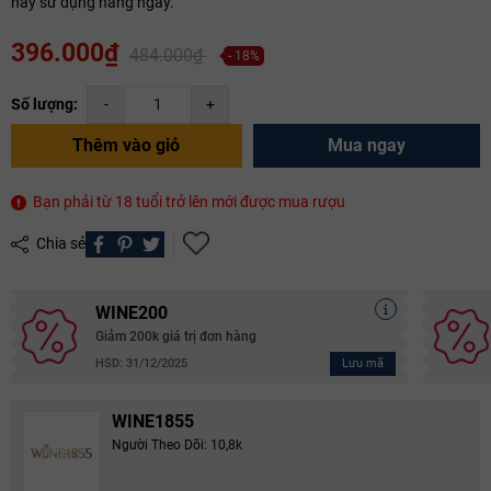
hay sử dụng hàng ngày.
396.000₫
484.000₫
- 18%
Số lượng:
-
+
Thêm vào giỏ
Mua ngay
Bạn phải từ 18 tuổi trở lên mới được mua rượu
Chia sẻ
WINE200
Giảm 200k giá trị đơn hàng
Lưu mã
HSD: 31/12/2025
WINE1855
Người Theo Dõi: 10,8k