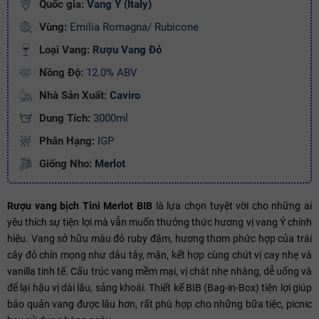
Quốc gia:
Vang Ý (Italy)
Ngày hết hạn:
Vùng:
Emilia Romagna/ Rubicone
Loại Vang:
Rượu Vang Đỏ
Điều kiện:
Nồng Độ:
12.0% ABV
Copy mã và nhập mã ở trang
THANH TOÁN
bạn nhé!
Nhà Sản Xuất:
Caviro
Dung Tích:
3000ml
Phân Hạng:
IGP
Giống Nho:
Merlot
Rượu vang bịch Tini Merlot BIB
là lựa chọn tuyệt vời cho những ai
yêu thích sự tiện lợi mà vẫn muốn thưởng thức hương vị vang Ý chính
hiệu. Vang sở hữu màu đỏ ruby đậm, hương thơm phức hợp của trái
cây đỏ chín mọng như dâu tây, mận, kết hợp cùng chút vị cay nhẹ và
vanilla tinh tế. Cấu trúc vang mềm mại, vị chát nhẹ nhàng, dễ uống và
để lại hậu vị dài lâu, sảng khoái. Thiết kế BIB (Bag-in-Box) tiện lợi giúp
bảo quản vang được lâu hơn, rất phù hợp cho những bữa tiệc, picnic