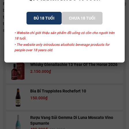
Rượu vang Château Cap Leon Veyrin thường được sử dụng trong các
bữa tiệc gia nhẹ đem lại không khí thư giãn và ấm cũng. Bạn có thể
thưởng thức rượu vang này với các món phi lê từ thịt bò, thịt cừu hay
ĐỦ 18 TUỔI
CHƯA 18 TUỔI
thịt nai sẽ rất ngon và độc đáo. Hãy thử một lần và ấn tượng mãi về
sau bạn nhé!
• Website chỉ giới thiệu sản phẩm đồ uống có cồn cho người trên
18 tuổi.
• The website only introduces alcoholic beverage products for
people over 18 years old.
CÓ THỂ BẠN THÍCH
Whisky Glenallachie 13 Year Of The Horse 2026
2.150.000₫
Bia Bỉ Trappistes Rochefort 10
150.000₫
Rượu Vang Sủi Gemma Di Luna Moscato Vino
Spumante