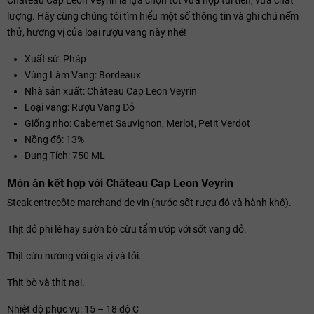
lượng. Hãy cùng chúng tôi tìm hiểu một số thông tin và ghi chú nếm
thử, hương vị của loại rượu vang này nhé!
Xuất sứ: Pháp
Vùng Làm Vang: Bordeaux
Nhà sản xuất: Château Cap Leon Veyrin
Loại vang: Rượu Vang Đỏ
Giống nho: Cabernet Sauvignon, Merlot, Petit Verdot
Nồng độ: 13%
Dung Tích: 750 ML
Món ăn kết hợp với Château Cap Leon Veyrin
Steak entrecôte marchand de vin (nước sốt rượu đỏ và hành khô).
Thịt đỏ phi lê hay sườn bò cừu tẩm ướp với sốt vang đỏ.
Thịt cừu nướng với gia vị và tỏi.
Thịt bò và thịt nai.
Nhiệt độ phục vụ: 15 – 18 độ C