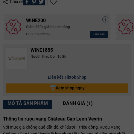
Chia sẻ
WINE200
Giảm 200k giá trị đơn hàng
Lưu mã
HSD: 31/12/2025
WINE1855
Người Theo Dõi: 10,8k
Liên kết Tiktok Shop
Xem shop ngay
MÔ TẢ SẢN PHẨM
ĐÁNH GIÁ (1)
Thông tin rượu vang Château Cap Leon Veyrin
Với mức giá không quá đắt đỏ, chỉ dưới 1 triệu đồng, Rượu Vang
Château Cap Leon Veyrin là lựa chọn tốt vừa hợp túi tiền, vừa chất