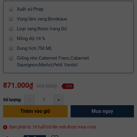
Xuất xứ:Pháp
Vùng làm vang:Bordeaux
Loại vang:Rượu Vang Đỏ
Mã giảm giá:
Nồng độ:14 %
Ngày hết hạn:
Dung tích:750 ML
Giống nho:Cabernet Franc,Cabernet
Điều kiện:
Sauvignon,Merlot,Petit Verdot
Copy mã và nhập mã ở trang
THANH TOÁN
bạn nhé!
871.000₫
968.000₫
- 10%
Số lượng:
-
+
Thêm vào giỏ
Mua ngay
Bạn phải từ 18 tuổi trở lên mới được mua rượu