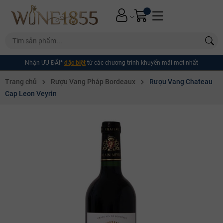
Nhận ƯU ĐÃI*
đặc biệt
từ các chương trình khuyến mãi mới nhất
Trang chủ
Rượu Vang Pháp Bordeaux
Rượu Vang Chateau
Cap Leon Veyrin