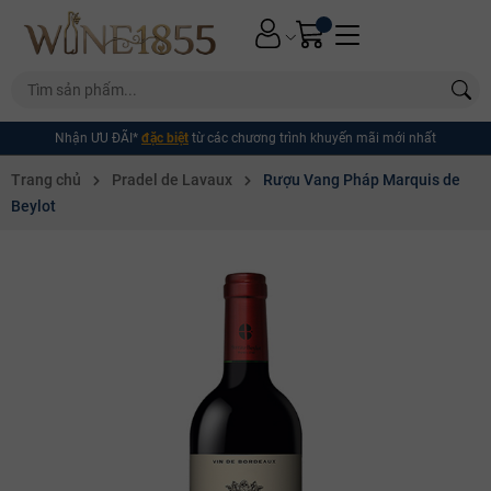
Nhận ƯU ĐÃI*
đặc biệt
từ các chương trình khuyến mãi mới nhất
Trang chủ
Pradel de Lavaux
Rượu Vang Pháp Marquis de
Beylot