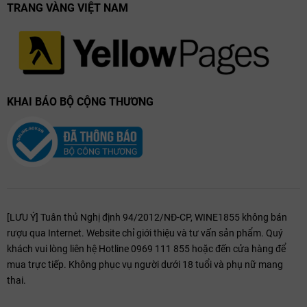
TRANG VÀNG VIỆT NAM
Pasta sốt đậm, lasagna.
Phô mai già như Comté, Gruyère.
Đây cũng là lựa chọn lý tưởng cho những bữa tiệc gia đình, gặp gỡ
bạn bè hoặc làm quà tặng sang trọng.
KHAI BÁO BỘ CỘNG THƯƠNG
[LƯU Ý] Tuân thủ Nghị định 94/2012/NĐ-CP, WINE1855 không bán
rượu qua Internet. Website chỉ giới thiệu và tư vấn sản phẩm. Quý
khách vui lòng liên hệ Hotline 0969 111 855 hoặc đến cửa hàng để
mua trực tiếp. Không phục vụ người dưới 18 tuổi và phụ nữ mang
thai.