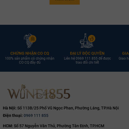
vừa có chiều sâu.
CHỨNG NHẬN CO CQ
ĐẠI LÝ ĐỘC QUYỀN
GIA
100% sản phẩm có chứng nhận
Liên hệ 0969 111 855 để được
Giao h
CO CQ đầy đủ
trao đổi chi tiết
Hà Nội:
Số 113B/25 Phố Vũ Ngọc Phan, Phường Láng, TP.Hà Nội
Điện thoại:
0969 111 855
HCM:
Số 57 Nguyễn Văn Thủ, Phường Tân Định, TP.HCM