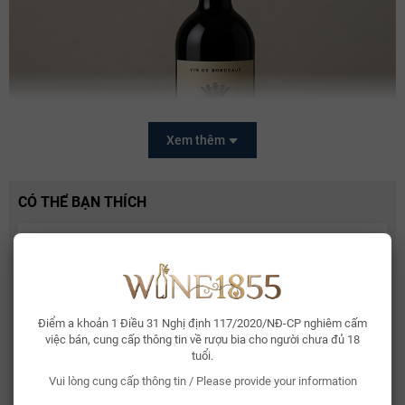
Xem thêm
CÓ THỂ BẠN THÍCH
Whisky Glenallachie 13 Year Of The Horse 2026
2.150.000₫
Bordeaux được xem là vùng đất vàng trong thế giới rượu vang, nơi
Điểm a khoản 1 Điều 31 Nghị định 117/2020/NĐ-CP nghiêm cấm
Bia Bỉ Trappistes Rochefort 10
hội tụ điều kiện khí hậu lý tưởng: mùa hè nắng ấm, mùa đông ôn hòa
việc bán, cung cấp thông tin về rượu bia cho người chưa đủ 18
150.000₫
và đất phù sa pha cát sỏi.
Terroir Bordeaux
mang đến cho nho sự
tuổi.
cân bằng tuyệt vời giữa đường, acid và tannin. Đây chính là yếu tố
Vui lòng cung cấp thông tin / Please provide your information
quyết định tạo nên cấu trúc chắc chắn và hương vị phức hợp cho