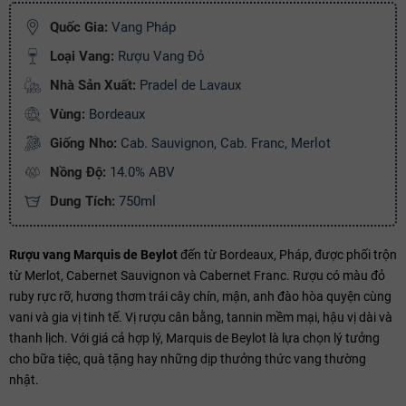
Ngày hết hạn:
Quốc Gia:
Vang Pháp
Loại Vang:
Rượu Vang Đỏ
Điều kiện:
Nhà Sản Xuất:
Pradel de Lavaux
Copy mã và nhập mã ở trang
THANH TOÁN
bạn nhé!
Vùng:
Bordeaux
Giống Nho:
Cab. Sauvignon, Cab. Franc, Merlot
Nồng Độ:
14.0% ABV
Dung Tích:
750ml
Rượu vang Marquis de Beylot
đến từ Bordeaux, Pháp, được phối trộn
từ Merlot, Cabernet Sauvignon và Cabernet Franc. Rượu có màu đỏ
ruby rực rỡ, hương thơm trái cây chín, mận, anh đào hòa quyện cùng
vani và gia vị tinh tế. Vị rượu cân bằng, tannin mềm mại, hậu vị dài và
thanh lịch. Với giá cả hợp lý, Marquis de Beylot là lựa chọn lý tưởng
cho bữa tiệc, quà tặng hay những dịp thưởng thức vang thường
nhật.