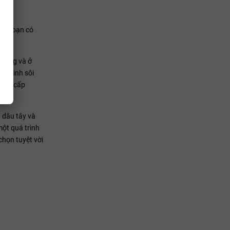
 các bạn có
chung và ở
để sinh sôi
cung cấp
 dâu tây và
một quá trình
chọn tuyệt vời