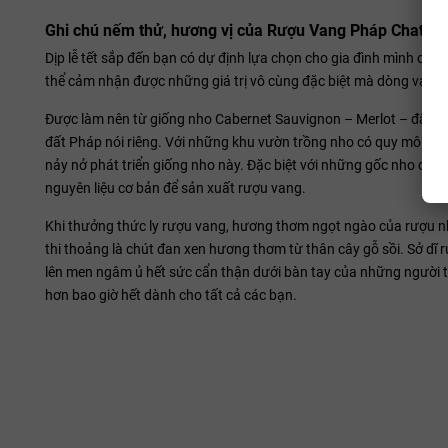
Ghi chú nếm thử, hương vị của Rượu Vang Pháp Chateau 
Dịp lễ tết sắp đến bạn có dự định lựa chọn cho gia đình mình c
thể cảm nhận được những giá trị vô cùng đặc biệt mà dòng vang 
Được làm nên từ giống nho Cabernet Sauvignon – Merlot – đây là 
đất Pháp nói riêng. Với những khu vườn trồng nho có quy mô lớn, đ
nảy nở phát triển giống nho này. Đặc biệt với những gốc nho có 
nguyên liệu cơ bản để sản xuất rượu vang.
Khi thưởng thức ly rượu vang, hương thơm ngọt ngào của rượu n
thi thoảng là chút đan xen hương thơm từ thân cây gỗ sồi. Sở dĩ 
lên men ngâm ủ hết sức cẩn thận dưới bàn tay của những người t
hơn bao giờ hết dành cho tất cả các bạn.