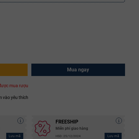
Mua ngay
i được mua rượu
 vào yêu thích
FREESHIP
g
Miễn phí giao hàng
Lưu mã
Lưu mã
HSD: 25/12/2024