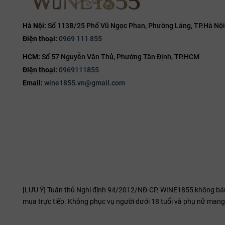
nổi bật với hương 
đào đen, mận chín,
Hà Nội:
Số 113B/25 Phố Vũ Ngọc Phan, Phường Láng, TP.Hà Nội
mọng đỏ cùng chút 
Điện thoại:
0969 111 855
tinh tế. Vị rượu mề
HCM:
Số 57 Nguyễn Văn Thủ, Phường Tân Định, TP.HCM
mượt, độ chua cân bằ
kéo dài, rất phù hợ
Điện thoại:
0969111855
với thịt cừu, bò nư
Email:
wine1855.vn@gmail.com
hoặc c
[LƯU Ý] Tuân thủ Nghị định 94/2012/NĐ-CP, WINE1855 không bán r
mua trực tiếp. Không phục vụ người dưới 18 tuổi và phụ nữ mang 