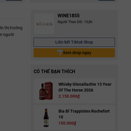
WINE1855
Người Theo Dõi: 10,8k
n thị trường
on người
Liên kết Tiktok Shop
Xem shop ngay
CÓ THỂ BẠN THÍCH
Whisky Glenallachie 13 Year
Of The Horse 2026
2.150.000₫
Bia Bỉ Trappistes Rochefort
10
150.000₫