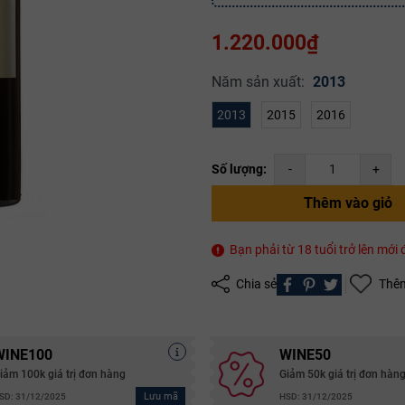
1.220.000₫
Năm sản xuất:
2013
2013
2015
2016
Mã giảm giá:
Số lượng:
-
+
Ngày hết hạn:
Thêm vào giỏ
Điều kiện:
Bạn phải từ 18 tuổi trở lên mớ
Copy mã và nhập mã ở trang
THANH TOÁN
bạn nhé!
Chia sẻ
Thêm
WINE100
WINE50
iảm 100k giá trị đơn hàng
Giảm 50k giá trị đơn hàn
Lưu mã
SD: 31/12/2025
HSD: 31/12/2025