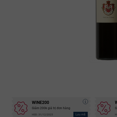
WINE200
Giảm 200k giá trị đơn hàng
G
Lưu mã
HSD: 31/12/2025
H