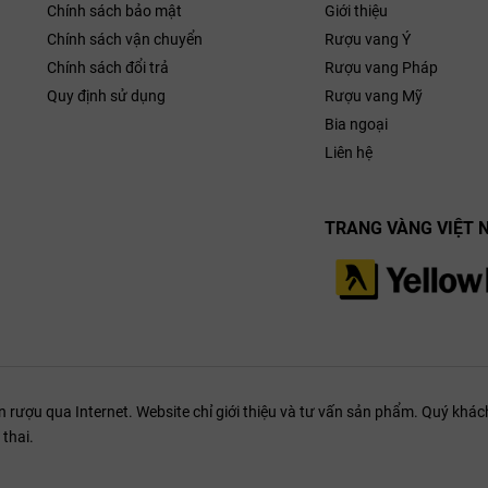
Chính sách bảo mật
Giới thiệu
Château 
thơm của anh
Chính sách vận chuyển
Rượu vang Ý
 các loại quả
Saint-Émi
Chính sách đổi trả
Rượu vang Pháp
gia vị gỗ sồi
Quy định sử dụng
Rượu vang Mỹ
m mại, tannin
Bia ngoại
ng và hậu vị
p khi kết hợp
Liên hệ
ớng, vịt quay
ác món nấm.
TRANG VÀNG VIỆT 
ượu qua Internet. Website chỉ giới thiệu và tư vấn sản phẩm. Quý khách
thai.