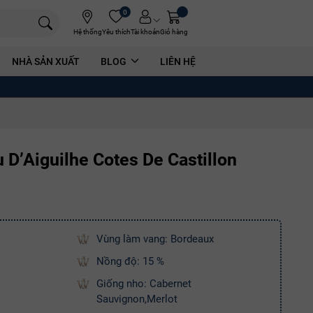
0
Hệ thống
Yêu thích
Tài khoản
Giỏ hàng
NHÀ SẢN XUẤT
BLOG
LIÊN HỆ
D’Aiguilhe Cotes De Castillon
Vùng làm vang: Bordeaux
Nồng độ: 15 %
Giống nho: Cabernet
Sauvignon,Merlot