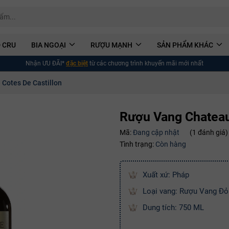
 CRU
BIA NGOẠI
RƯỢU MẠNH
SẢN PHẨM KHÁC
Nhận ƯU ĐÃI*
đặc biệt
từ các chương trình khuyến mãi mới nhất
 Cotes De Castillon
Rượu Vang Chateau 
Mã:
Đang cập nhật
(1 đánh giá)
Tình trạng:
Còn hàng
Xuất xứ: Pháp
Loại vang: Rượu Vang Đỏ
Dung tích: 750 ML