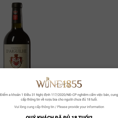
Điểm a khoản 1 Điều 31 Nghị định 117/2020/NĐ-CP nghiêm cấm việc bán, cung
cấp thông tin về rượu bia cho người chưa đủ 18 tuổi.
Vui lòng cung cấp thông tin / Please provide your information
QUÝ KHÁCH ĐÃ ĐỦ 18 TUỔI?