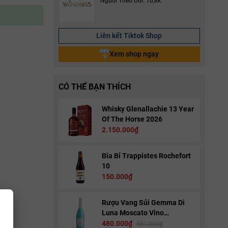
Người Theo Dõi: 10,8k
Liên kết Tiktok Shop
Xem shop ngay
CÓ THỂ BẠN THÍCH
Whisky Glenallachie 13 Year
Of The Horse 2026
2.150.000₫
Bia Bỉ Trappistes Rochefort
10
150.000₫
Rượu Vang Sủi Gemma Di
Luna Moscato Vino
Spumante
480.000₫
581.000₫