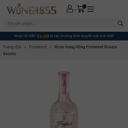
Nhận ƯU ĐÃI*
đặc biệt
từ các chương trình khuyến mãi mới nhất
Trang chủ
Freixenet
Rượu Vang Hồng Freixenet Rosato
Veneto