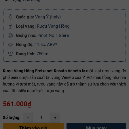
Ngày hết hạn:
Điều kiện:
Quốc gia:
Vang Ý (Italy)
Loại vang:
Rượu Vang Hồng
Copy mã và nhập mã ở trang
THANH TOÁN
bạn nhé!
Giống nho:
Pinot Noir, Glera
Nồng độ:
11.5% ABV*
Dung tích:
750 ml
Rượu Vang Hồng Freixenet Rosato Veneto
là một loại rượu vang đỏ
phổ biến được sản xuất tại vùng Veneto của Ý. Với màu hồng nhạt và
hương vị tươi mát, rượu vang này đã trở thành sự lựa chọn yêu thích
của rất nhiều người yêu rượu vang.
561.000₫
Số lượng:
-
+
Thêm vào giỏ
Mua ngay