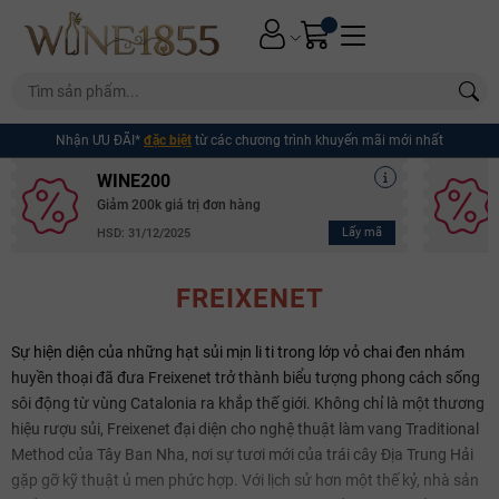
Nhận ƯU ĐÃI*
đặc biệt
từ các chương trình khuyến mãi mới nhất
WINE200
Giảm 200k giá trị đơn hàng
Lấy mã
HSD: 31/12/2025
FREIXENET
Sự hiện diện của những hạt sủi mịn li ti trong lớp vỏ chai đen nhám
huyền thoại đã đưa Freixenet trở thành biểu tượng phong cách sống
sôi động từ vùng Catalonia ra khắp thế giới. Không chỉ là một thương
hiệu rượu sủi, Freixenet đại diện cho nghệ thuật làm vang Traditional
Method của Tây Ban Nha, nơi sự tươi mới của trái cây Địa Trung Hải
gặp gỡ kỹ thuật ủ men phức hợp. Với lịch sử hơn một thế kỷ, nhà sản