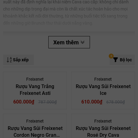
xuất này đã định nghĩa lại khái niệm Cava cao cấp: không chỉ dành
cho những dịp trọng đại mà còn là chất xúc tác hoàn hảo cho mọi
khoảnh khắc kết nối đời thường, từ những buổi tiệc tối sang trọng
đến những giờ Brunch thư thái dưới nắng vàng.
Xem thêm
Mã giảm giá:
0
Sắp xếp
Bộ lọc
Ngày hết hạn:
- 24%
- 10%
Freixenet
Freixenet
Điều kiện:
Rượu Vang Trắng
Rượu Vang Sủi Freixenet
Freixenet Asti
Ice
600.000₫
610.000₫
787.000₫
678.000₫
- 10%
Freixenet
Freixenet
Rượu Vang Sủi Freixenet
Rượu Vang Sủi Freixenet
Cordon Negro Gran
Rosé Dry Cava