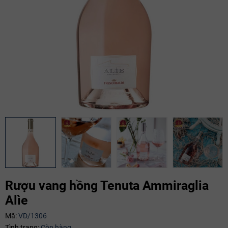
Rượu vang hồng Tenuta Ammiraglia
Alìe
Mã giảm giá:
Mã:
VD/1306
Tình trạng:
Còn hàng