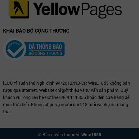
KHAI BÁO BỘ CỘNG THƯƠNG
Alìe Rosé là một lựa chọn tuyệt vời cho những ai yêu thích sự thanh
lịch, tươi mát và hương vị cân bằng. Được chế tác tinh tế bởi Tenuta
Ammiraglia, chai rượu này thể hiện sự kết hợp hoàn hảo giữa truyền
thống và hiện đại. Với hương thơm sống động, vị rượu sảng khoái và
phong cách Địa Trung Hải quyến rũ, đây là một chai
rượu vang Ý
không thể bỏ qua cho những người yêu thích rượu vang.
[LƯU Ý] Tuân thủ Nghị định 94/2012/NĐ-CP, WINE1855 không bán
rượu qua Internet. Website chỉ giới thiệu và tư vấn sản phẩm. Quý
khách vui lòng liên hệ Hotline 0969 111 855 hoặc đến cửa hàng để
mua trực tiếp. Không phục vụ người dưới 18 tuổi và phụ nữ mang
thai.
© Bản quyền thuộc về
Wine1855