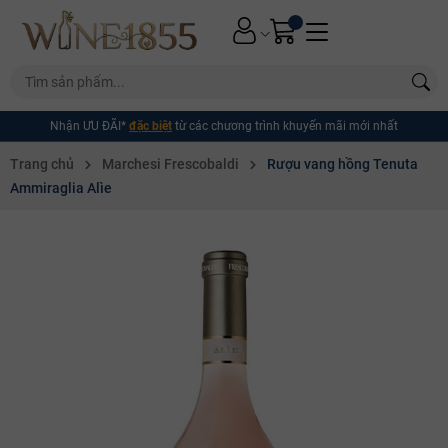
Nhận ƯU ĐÃI*
đặc biệt
từ các chương trình khuyến mãi mới nhất
Trang chủ
Marchesi Frescobaldi
Rượu vang hồng Tenuta
Ammiraglia Alìe