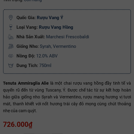
Ngày hết hạn:
Quốc Gia:
Rượu Vang Ý
Điều kiện:
Loại Vang:
Rượu Vang Hồng
Copy mã và nhập mã ở trang
THANH TOÁN
bạn nhé!
Nhà Sản Xuất:
Marchesi Frescobaldi
Giống Nho:
Syrah, Vermentino
Nồng Độ:
12.0% ABV
Dung Tích:
750ml
Tenuta Ammiraglia Alìe
là một chai rượu vang hồng đầy tinh tế và
quyến rũ đến từ vùng Tuscany, Ý. Được chế tác từ sự kết hợp hoàn
hảo giữa giống nho Syrah và Vermentino, rượu mang hương vị tươi
mát, thanh khiết với nốt hương trái cây đỏ mọng cùng chút thoảng
nhẹ của cam quýt.
726.000₫