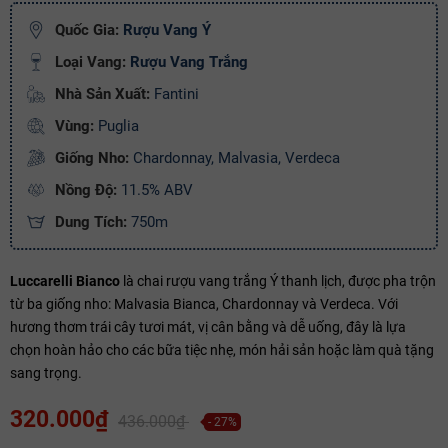
Ngày hết hạn:
Quốc Gia:
Rượu Vang Ý
Điều kiện:
Loại Vang:
Rượu Vang Trắng
Nhà Sản Xuất:
Fantini
Copy mã và nhập mã ở trang
THANH TOÁN
bạn nhé!
Vùng:
Puglia
Giống Nho:
Chardonnay, Malvasia, Verdeca
Nồng Độ:
11.5% ABV
Dung Tích:
750m
Luccarelli Bianco
là chai rượu vang trắng Ý thanh lịch, được pha trộn
từ ba giống nho: Malvasia Bianca, Chardonnay và Verdeca. Với
hương thơm trái cây tươi mát, vị cân bằng và dễ uống, đây là lựa
chọn hoàn hảo cho các bữa tiệc nhẹ, món hải sản hoặc làm quà tặng
sang trọng.
320.000₫
436.000₫
- 27%