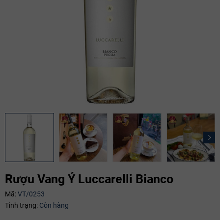
Rượu Vang Ý Luccarelli Bianco
Mã:
VT/0253
Tình trạng:
Còn hàng
Mã giảm giá: