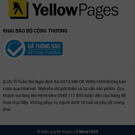
Ly Phù Hợp Để Uống Rượu Vang Luccarelli
Bianco
KHAI BÁO BỘ CỘNG THƯƠNG
Để cảm nhận trọn vẹn hương vị, nên dùng ly chuyên biệt như:
Riedel Veritas Riesling
: Thiết kế thon dài, giúp tập trung hương
thơm.
Ly có miệng loe nhẹ, giữ độ tươi của rượu.
Từ Nhà Sản Xuất – Farnese Vini Nổi Tiếng
[LƯU Ý] Tuân thủ Nghị định 94/2012/NĐ-CP, WINE1855 không bán
Luccarelli Bianco được sản xuất bởi
Farnese Vini
– một trong những
rượu qua Internet. Website chỉ giới thiệu và tư vấn sản phẩm. Quý
tập đoàn rượu vang hàng đầu tại Ý:
khách vui lòng liên hệ Hotline 0969 111 855 hoặc đến cửa hàng để
mua trực tiếp. Không phục vụ người dưới 18 tuổi và phụ nữ mang
Có mặt tại hơn 80 quốc gia.
thai.
Sở hữu 7 công ty con tại miền Nam nước Ý.
Được vinh danh với nhiều giải thưởng quốc tế.
© Bản quyền thuộc về
Wine1855