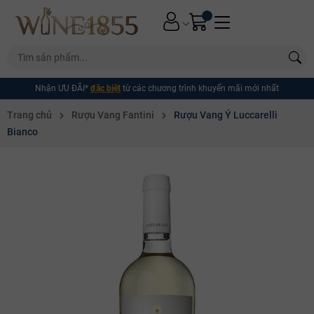
Nhận ƯU ĐÃI*
đặc biệt
từ các chương trình khuyến mãi mới nhất
Trang chủ
Rượu Vang Fantini
Rượu Vang Ý Luccarelli
Bianco