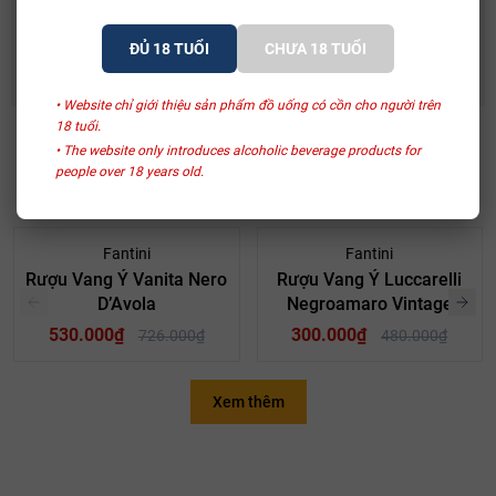
Rượu Vang Ý Terre Di Mario 17%
490.000₫
632.500₫
ĐỦ 18 TUỔI
CHƯA 18 TUỔI
• Website chỉ giới thiệu sản phẩm đồ uống có cồn cho người trên
18 tuổi.
• The website only introduces alcoholic beverage products for
SẢN PHẨM LIÊN QUAN
people over 18 years old.
- 27%
- 38%
Fantini
Fantini
Rượu Vang Ý Vanita Nero
Rượu Vang Ý Luccarelli
D’Avola
Negroamaro Vintage
Edition
530.000₫
300.000₫
726.000₫
480.000₫
Xem thêm