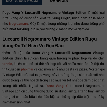
MÔ TẢ SẢN PHẨM
ĐÁNH GIÁ
Rượu Vang Ý Luccarelli Negroamaro Vintage Edition
là một loại
rượu vang đỏ được sản xuất tại vùng Puglia, miền nam Italia bằng
nho
Negroamaro
. Đây là một trong những loại nho được trồng phổ
biến nhất tại vùng Puglia, với hương vị mạnh mẽ và đậm đà.
Luccarelli Negroamaro Vintage Edition Rượu
Vang Đỏ Từ Niên Vụ Độc Đáo
Điểm nổi bật của
Rượu Vang Ý Luccarelli Negroamaro Vintage
Edition
chính là sự cân bằng giữa hương vị phức hợp và độ chín
tannin
, khiến cho nó có thể kết hợp tốt với nhiều món ăn từ thịt đỏ,
thịt cừu đến
phô mai
và các món ăn Ý như pasta và pizza. Với tên gọi
"Vintage Edition", loại rượu vang này thường được sản xuất với nho
được trồng và thu hoạch trong các mùa vụ tốt nhất để đảm bảo chất
lượng tốt nhất. Ngoài ra,
Rượu Vang Ý
Luccarelli Negroamaro
Vintage Edition cũng thường được sử dụng làm quà tặng hay làm đồ
trang trí cho các bữa tiệc, đặc biệt là những dịp đặc biệt như lễ kỷ
niệm hay sinh nhật.