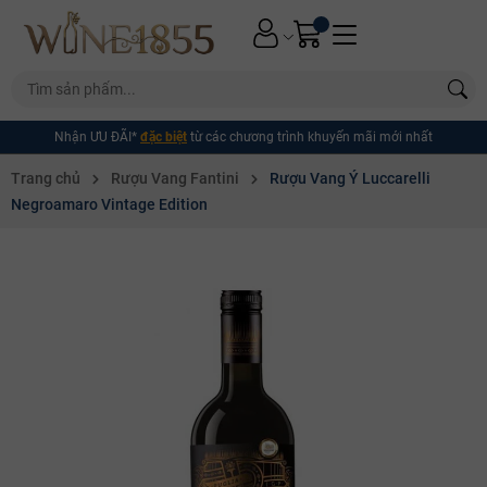
Nhận ƯU ĐÃI*
đặc biệt
từ các chương trình khuyến mãi mới nhất
Trang chủ
Rượu Vang Fantini
Rượu Vang Ý Luccarelli
Negroamaro Vintage Edition