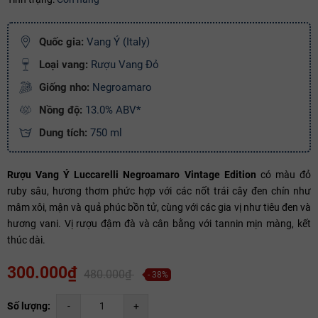
Ngày hết hạn:
Điều kiện:
Quốc gia:
Vang Ý (Italy)
Loại vang:
Rượu Vang Đỏ
Copy mã và nhập mã ở trang
THANH TOÁN
bạn nhé!
Giống nho:
Negroamaro
Nồng độ:
13.0% ABV*
Dung tích:
750 ml
Rượu Vang Ý Luccarelli Negroamaro Vintage Edition
có màu đỏ
ruby sâu, hương thơm phức hợp với các nốt trái cây đen chín như
mâm xôi, mận và quả phúc bồn tử, cùng với các gia vị như tiêu đen và
hương vani. Vị rượu đậm đà và cân bằng với tannin mịn màng, kết
thúc dài.
300.000₫
480.000₫
- 38%
Số lượng:
-
+