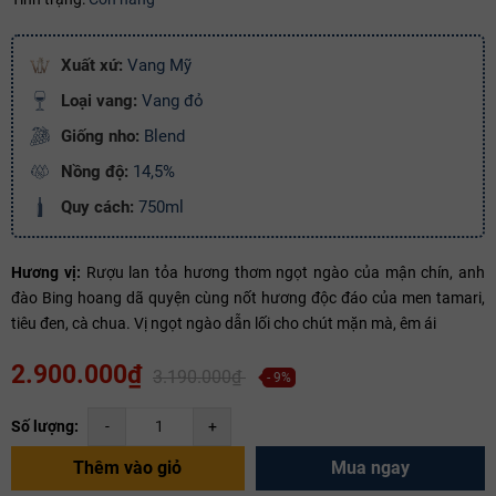
Ngày hết hạn:
Điều kiện:
Xuất xứ:
Vang Mỹ
Loại vang:
Vang đỏ
Copy mã và nhập mã ở trang
THANH TOÁN
bạn nhé!
Giống nho:
Blend
Nồng độ:
14,5%
Quy cách:
750ml
Hương vị:
Rượu lan tỏa hương thơm ngọt ngào của mận chín, anh
đào Bing hoang dã quyện cùng nốt hương độc đáo của men tamari,
tiêu đen, cà chua. Vị ngọt ngào dẫn lối cho chút mặn mà, êm ái
2.900.000₫
3.190.000₫
- 9%
Số lượng:
-
+
Thêm vào giỏ
Mua ngay