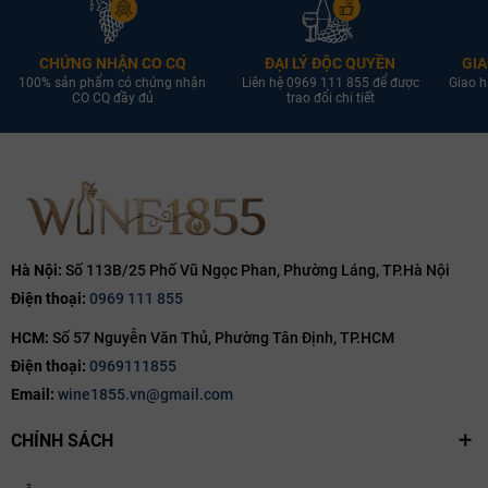
CHỨNG NHẬN CO CQ
ĐẠI LÝ ĐỘC QUYỀN
GIA
100% sản phẩm có chứng nhận
Liên hệ 0969 111 855 để được
Giao h
CO CQ đầy đủ
trao đổi chi tiết
Hà Nội:
Số 113B/25 Phố Vũ Ngọc Phan, Phường Láng, TP.Hà Nội
Điện thoại:
0969 111 855
HCM:
Số 57 Nguyễn Văn Thủ, Phường Tân Định, TP.HCM
Điện thoại:
0969111855
Email:
wine1855.vn@gmail.com
CHÍNH SÁCH