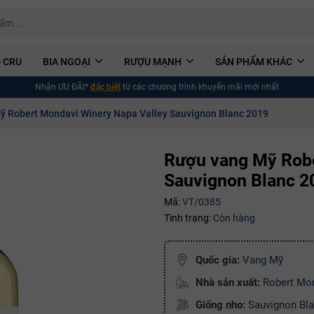
 CRU
BIA NGOẠI
RƯỢU MẠNH
SẢN PHẨM KHÁC
Nhận ƯU ĐÃI*
đặc biệt
từ các chương trình khuyến mãi mới nhất
ỹ Robert Mondavi Winery Napa Valley Sauvignon Blanc 2019
Rượu vang Mỹ Robe
Sauvignon Blanc 2
Mã:
VT/0385
Tình trạng:
Còn hàng
Quốc gia:
Vang Mỹ
Nhà sản xuất:
Robert Mo
Giống nho:
Sauvignon Bl