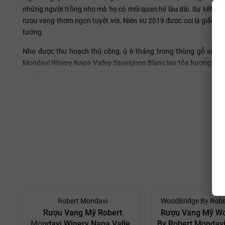
những người trồng nho mà họ có mối quan hệ lâu dài. Sự kết hợ
rượu vang thơm ngon tuyệt vời. Niên vụ 2019 được coi là giấc m
tưởng.
Nho được thu hoạch thủ công, ủ 6 tháng trong thùng gỗ sồi Ph
Mondavi Winery Napa Valley Sauvignon Blanc lan tỏa hương thơ
có hương vị đá khoáng, cam quýt sánh quyện cùng hương hoa k
phức hợp và vô cùng hấp dẫn, gây ấn tượng ngay từ lần thưởng t
Thực phẩm kết hợp:
Thịt gà
Bí ngô risotto
Thịt ba chỉ kho kiểu Nhật (Kakuni)
Gà nướng với cà chua và mật ong
Nồng độ:
Alc: 13.5 %
Robert Mondavi
WoodBridge By Robe
Rượu Vang Mỹ Robert
Rượu Vang Mỹ Wo
Mondavi Winery Napa Valley
By Robert Mondavi