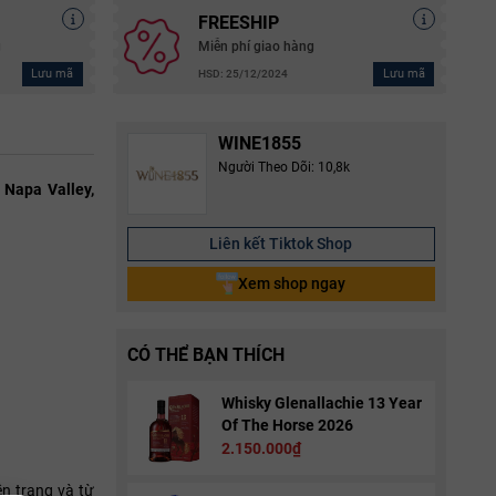
FREESHIP
g
Miễn phí giao hàng
Lưu mã
Lưu mã
HSD: 25/12/2024
WINE1855
Người Theo Dõi: 10,8k
 Napa Valley,
Liên kết Tiktok Shop
Xem shop ngay
CÓ THỂ BẠN THÍCH
Whisky Glenallachie 13 Year
Of The Horse 2026
2.150.000₫
n trang và từ