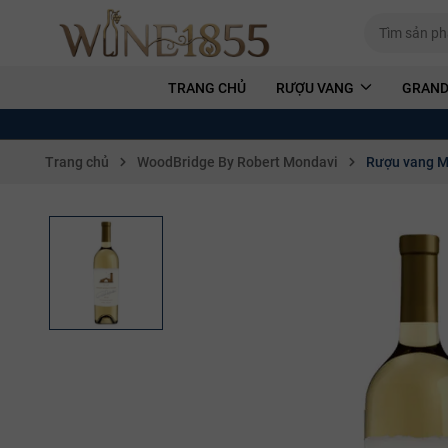
TRANG CHỦ
RƯỢU VANG
GRAND
Trang chủ
WoodBridge By Robert Mondavi
Rượu vang M