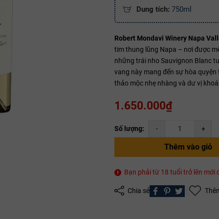
Dung tích:
750ml
Robert Mondavi Winery Napa Vall
Mã giảm giá:
tim thung lũng Napa – nơi được m
Ngày hết hạn:
những trái nho Sauvignon Blanc tu
vang này mang đến sự hòa quyện ti
Điều kiện:
thảo mộc nhẹ nhàng và dư vị khoán
Copy mã và nhập mã ở trang
THANH TOÁN
bạn nhé!
1.650.000₫
Số lượng:
-
+
Thêm vào giỏ
Bạn phải từ 18 tuổi trở lên mớ
Chia sẻ
Thêm