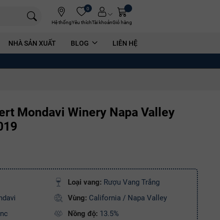
0
Hệ thống
Yêu thích
Tài khoản
Giỏ hàng
NHÀ SẢN XUẤT
BLOG
LIÊN HỆ
rt Mondavi Winery Napa Valley
019
Loại vang:
Rượu Vang Trắng
ndavi
Vùng:
California / Napa Valley
anc
Nồng độ:
13.5%