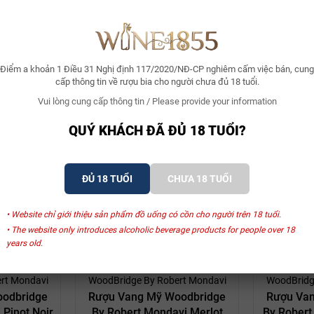
p của nguồn nguyên liệu từ nhiều vườn nho từ những vùng khác nhau tạ
ơ của những nhà làm vang chân chính. Mùa hè trải dài đã giúp nho đạt đ
Điểm a khoản 1 Điều 31 Nghị định 117/2020/NĐ-CP nghiêm cấm việc bán, cung
áp. Phần còn lại được lên men trong bể để mang lại độ tươi sáng cho
cấp thông tin về rượu bia cho người chưa đủ 18 tuổi.
m trái quả, bao gồm bưởi, đào, chanh, dưa vàng và những nốt hương dư
Vui lòng cung cấp thông tin / Please provide your information
im ngân và hương thảo mộc ấm áp. Một dòng vang trắng cân bằng, độ c
hức đầu tiên.
QUÝ KHÁCH ĐÃ ĐỦ 18 TUỔI?
Xem thêm
ĐỦ 18 TUỔI
CHƯA 18 TUỔI
• Website chỉ giới thiệu sản phẩm đồ uống có cồn cho người trên 18 tuổi.
SẢN PHẨM LIÊN QUAN
• The website only introduces alcoholic beverage products for people over 18
years old.
- 9%
- 9%
rt Mondavi
WoodBridge By Robert Mondavi
WoodBridg
odbridge
Rượu Vang Mỹ Woodbridge
Rượu Va
 Pinot Noir
By Robert Mondavi Merlot
By Robert