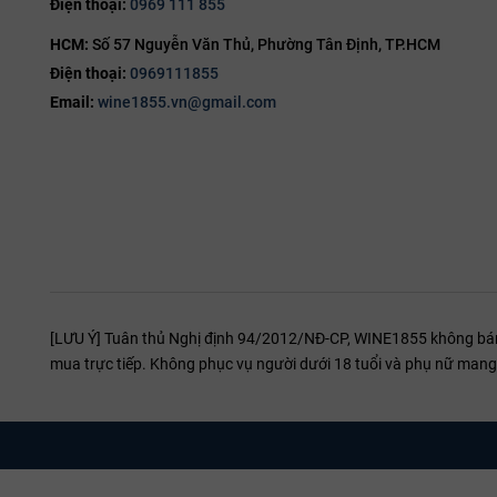
Điện thoại:
0969 111 855
HCM:
Số 57 Nguyễn Văn Thủ, Phường Tân Định, TP.HCM
Điện thoại:
0969111855
Email:
wine1855.vn@gmail.com
[LƯU Ý] Tuân thủ Nghị định 94/2012/NĐ-CP, WINE1855 không bán r
mua trực tiếp. Không phục vụ người dưới 18 tuổi và phụ nữ mang 