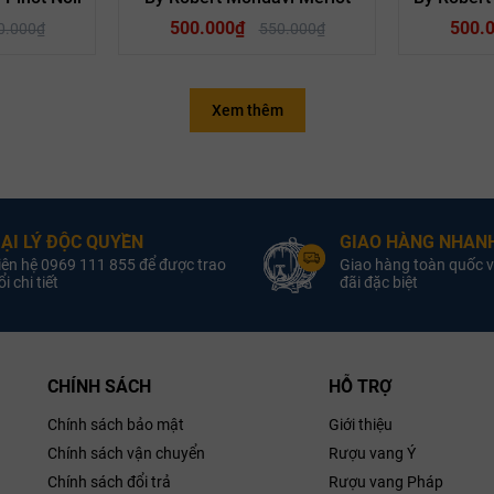
500.000₫
500.
0.000₫
550.000₫
Xem thêm
Quốc gia:
Vang Mỹ
Quốc gia:
oại vang:
Rượu Vang Đỏ
Loại vang:
Rượu 
iống nho:
Merlot
Giống nho:
Cabern
ẠI LÝ ĐỘC QUYỀN
GIAO HÀNG NHANH
Nồng độ:
13.5%
Nồng độ:
iên hệ 0969 111 855 để được trao
Giao hàng toàn quốc v
ung tích:
750ml
Dung tích:
i chi tiết
đãi đặc biệt
Hương vị:
CHÍNH SÁCH
HỖ TRỢ
Chính sách bảo mật
Giới thiệu
Chính sách vận chuyển
Rượu vang Ý
Chính sách đổi trả
Rượu vang Pháp