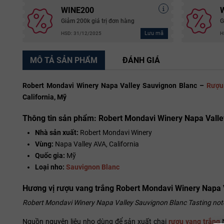
WINE200
Giảm 200k giá trị đơn hàng
G
Lưu mã
HSD: 31/12/2025
H
MÔ TẢ SẢN PHẨM
ĐÁNH GIÁ
Robert Mondavi Winery Napa Valley Sauvignon Blanc –
Rượu
California, Mỹ
Thông tin sản phẩm: Robert Mondavi Winery Napa Valle
Nhà sản xuất:
Robert Mondavi Winery
Vùng:
Napa Valley AVA, California
Quốc gia:
Mỹ
Loại nho:
Sauvignon Blanc
Hương vị rượu vang trắng Robert Mondavi Winery Napa 
Robert Mondavi Winery Napa Valley Sauvignon Blanc Tasting not
Nguồn nguyên liệu nho dùng để sản xuất chai
rượu vang trắng
N