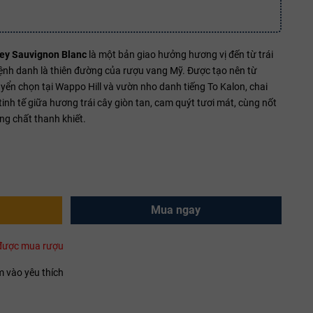
ey Sauvignon Blanc
là một bản giao hưởng hương vị đến từ trái
ệnh danh là thiên đường của rượu vang Mỹ. Được tạo nên từ
yển chọn tại Wappo Hill và vườn nho danh tiếng To Kalon, chai
nh tế giữa hương trái cây giòn tan, cam quýt tươi mát, cùng nốt
g chất thanh khiết.
Mua ngay
i được mua rượu
 vào yêu thích