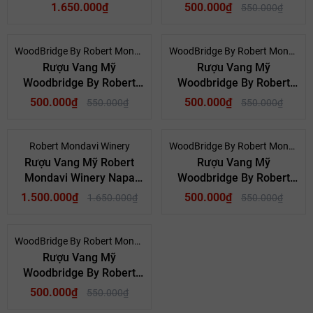
Valley Sauvignon Blanc
Mondavi Pinot Noir
1.650.000₫
500.000₫
550.000₫
2019
- 9%
- 9%
WoodBridge By Robert Mondavi
WoodBridge By Robert Mondavi
Mã giảm giá:
Rượu Vang Mỹ
Rượu Vang Mỹ
Woodbridge By Robert
Woodbridge By Robert
Ngày hết hạn:
Mondavi Merlot
Mondavi Cabernet
500.000₫
500.000₫
550.000₫
550.000₫
Sauvignon
Điều kiện:
- 9%
- 9%
Robert Mondavi Winery
WoodBridge By Robert Mondavi
Rượu Vang Mỹ Robert
Rượu Vang Mỹ
Mondavi Winery Napa
Woodbridge By Robert
Valley Chardonnay 2018
Mondavi Sauvignon
1.500.000₫
500.000₫
1.650.000₫
550.000₫
Blanc
- 9%
WoodBridge By Robert Mondavi
Rượu Vang Mỹ
Woodbridge By Robert
Mondavi Chardonnay
500.000₫
550.000₫