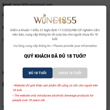
Email:
wine1855.vn@gmail.com
CHÍNH SÁCH
HỖ TRỢ
Điểm a khoản 1 Điều 31 Nghị định 117/2020/NĐ-CP nghiêm cấm
việc bán, cung cấp thông tin về rượu bia cho người chưa đủ 18
tuổi.
THANH TOÁN
Vui lòng cung cấp thông tin / Please provide your information
QUÝ KHÁCH ĐÃ ĐỦ 18 TUỔI?
KẾT NỐI CHÚNG TÔI
ĐỦ 18 TUỔI
CHƯA 18 TUỔI
• Website chỉ giới thiệu sản phẩm đồ uống có cồn cho người trên
18 tuổi.
• The website only introduces alcoholic beverage products for
people over 18 years old.
TRANG VÀNG VIỆT NAM