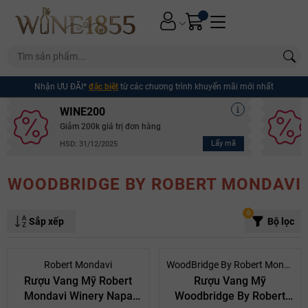
Nhận ƯU ĐÃI*
đặc biệt
từ các chương trình khuyến mãi mới nhất
WINE200
Giảm 200k giá trị đơn hàng
Lấy mã
HSD: 31/12/2025
WOODBRIDGE BY ROBERT MONDAVI
0
Sắp xếp
Bộ lọc
- 9%
Robert Mondavi
WoodBridge By Robert Mondavi
Rượu Vang Mỹ Robert
Rượu Vang Mỹ
Mondavi Winery Napa
Woodbridge By Robert