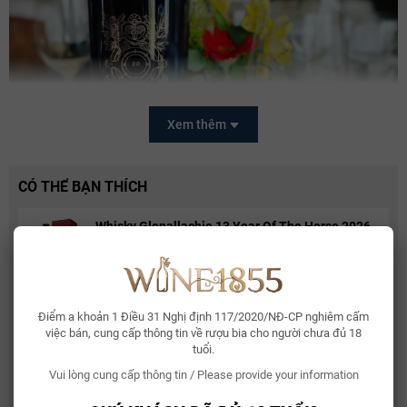
Xem thêm
CÓ THỂ BẠN THÍCH
Whisky Glenallachie 13 Year Of The Horse 2026
2.150.000₫
Giống nho làm nên rượu vang đỏ Treana Red
Treana Red là dòng rượu vang đỏ được pha trộn từ Cabernet
Bia Bỉ Trappistes Rochefort 10
Điểm a khoản 1 Điều 31 Nghị định 117/2020/NĐ-CP nghiêm cấm
Sauvignon và Syrah, đã được tạp chí Decanter vinh danh “Best
150.000₫
việc bán, cung cấp thông tin về rượu bia cho người chưa đủ 18
regional Red Blend” tại Bắc Mỹ. Đây là 2 giống nho huyết mạch
tuổi.
của vùng đất Paso Robles. Cabernet Sauvignon là giống nho nổi
Vui lòng cung cấp thông tin / Please provide your information
tiếng và được trồng rộng rãi nhất thế giới. Dù ở bất cứ đâu,
Rượu Vang Sủi Gemma Di Luna Moscato Vino
Cabernet Sauvignon vẫn giữ được nét đặc trưng: màu sắc đậm