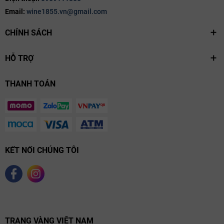
Paso Robles là một vùng sản xuất rượu vang đầy tiềm năng tại
Email:
wine1855.vn@gmail.com
Central Coast (California, Mỹ). Nơi đây được đánh giá cao về chất
lượng thổ nhưỡng và tâm huyết của những người sản xuất rượu
CHÍNH SÁCH
vang. Austin Hope là người tiên phong ở vùng đất này, làm nên
thương hiệu Treana đẳng cấp thế giới, truyền tải trọn vẹn sự độc
HỖ TRỢ
đáo, ấn tượng của thổ nhưỡng Paso Robles đầy tiềm năng.
Austin Hopes hiểu biết rất sâu sắc về tiềm năng và ưu điểm của
thổ nhưỡng, khí hậu vùng Paso Robles – vùng đất có thổ nhưỡng
THANH TOÁN
vô cùng đặc biệt và phong phú. Cùng với sự góp sức của một số
chuyên gia rượu vang và địa chất trong vùng, sau nhiều khảo sát
và nghiên cứu, anh đã tìm ra những tiểu vùng có thổ nhưỡng
hoàn hảo nhất cho giống nho Cabernet Sauvignon.
Quà tặng rượu vang Mỹ Treana Red
KẾT NỐI CHÚNG TÔI
Nhiều năm trở lại đây, rượu vang đã trở thành quà tặng hàng
đầu, thường được lựa chọn để trao tặng nhau trong mùa lễ hội
hoặc những dịp đặc biệt. Không chỉ có hương vị thơm ngon,
những chai rượu vang còn có ngoại hình sang trọng, bắt mắt, thể
hiện được sự tinh tế của người tặng. Treana Red là dòng rượu
vang Mỹ xuất sắc từ hương vị đến hình dáng bên ngoài, là sự lựa
TRANG VÀNG VIỆT NAM