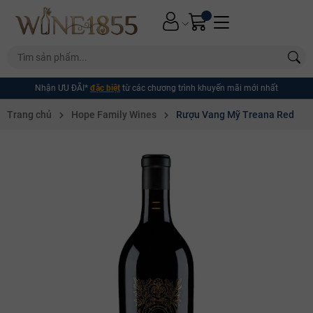
Nhận ƯU ĐÃI*
đặc biệt
từ các chương trình khuyến mãi mới nhất
Trang chủ
Hope Family Wines
Rượu Vang Mỹ Treana Red