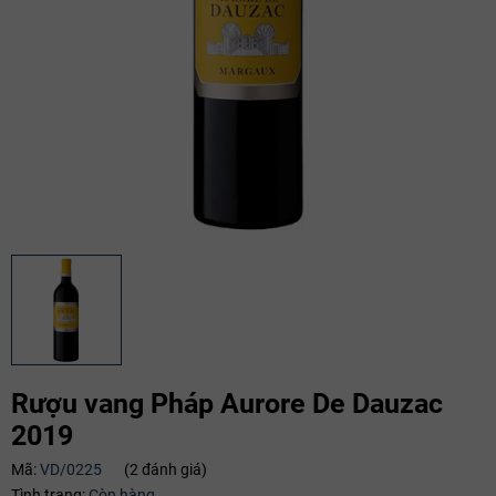
Rượu vang Pháp Aurore De Dauzac
2019
Mã:
VD/0225
(2 đánh giá)
Mã giảm giá:
Tình trạng:
Còn hàng