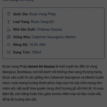
Ngày hết hạn:
Quốc Gia:
Rượu Vang Pháp
Điều kiện:
Loại Vang:
Rượu Vang Đỏ
Copy mã và nhập mã ở trang
THANH TOÁN
bạn nhé!
Nhà Sản Xuất:
Château Dauzac
Giống Nho:
Cabernet Sauvignon, Merlot
Nồng Độ:
14.0% ABV
Dung Tích:
750ml
Rượu vang Pháp
Aurore De Dauzac
là một tuyệt tác đến từ vùng
Margaux, Bordeaux, nơi nổi danh với những chai vang thượng hạng.
Được sản xuất từ các giống nho Cabernet Sauvignon và Merlot tuyển
chọn, rượu mang hương thơm phức hợp của trái cây chín mọng như
mâm xôi, việt quất hòa quyện cùng chút hương gỗ sồi tinh tế. Vị rượu
đậm đà, cân bằng hoàn hảo giữa tannin mềm mại và hậu vị kéo dài,
để lại ấn tượng sâu sắc.