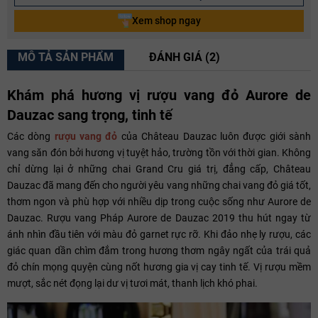
Xem shop ngay
MÔ TẢ SẢN PHẨM
ĐÁNH GIÁ (2)
Khám phá hương vị rượu vang đỏ Aurore de
Dauzac sang trọng, tinh tế
Các dòng
rượu vang đỏ
của Château Dauzac luôn được giới sành
vang săn đón bởi hương vị tuyệt hảo, trường tồn với thời gian. Không
chỉ dừng lại ở những chai Grand Cru giá trị, đẳng cấp, Château
Dauzac đã mang đến cho người yêu vang những chai vang đỏ giá tốt,
thơm ngon và phù hợp với nhiều dịp trong cuộc sống như Aurore de
Dauzac. Rượu vang Pháp Aurore de Dauzac 2019 thu hút ngay từ
ánh nhìn đầu tiên với màu đỏ garnet rực rỡ. Khi đảo nhẹ ly rượu, các
giác quan dần chìm đắm trong hương thơm ngây ngất của trái quả
đỏ chín mọng quyện cùng nốt hương gia vị cay tinh tế. Vị rượu mềm
mượt, sắc nét đọng lại dư vị tươi mát, thanh lịch khó phai.