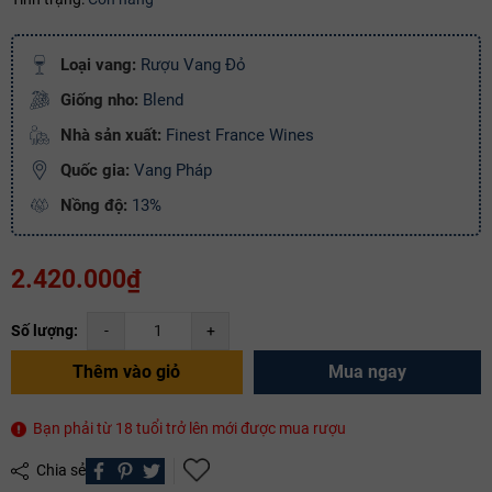
Điều kiện:
Loại vang:
Rượu Vang Đỏ
Copy mã và nhập mã ở trang
THANH TOÁN
bạn nhé!
Giống nho:
Blend
Nhà sản xuất:
Finest France Wines
Quốc gia:
Vang Pháp
Nồng độ:
13%
2.420.000₫
Số lượng:
-
+
Thêm vào giỏ
Mua ngay
Bạn phải từ 18 tuổi trở lên mới được mua rượu
Chia sẻ