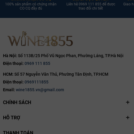
100% sản phẩm có chứng nhận
Liên hệ 0969 111 855 để được
Giao h
CO CQ đầy đủ
trao đổi chi tiết
Hà Nội:
Số 113B/25 Phố Vũ Ngọc Phan, Phường Láng, TP.Hà Nội
Điện thoại:
0969 111 855
HCM:
Số 57 Nguyễn Văn Thủ, Phường Tân Định, TP.HCM
Điện thoại:
0969111855
Email:
wine1855.vn@gmail.com
CHÍNH SÁCH
HỖ TRỢ
THANH TOÁN