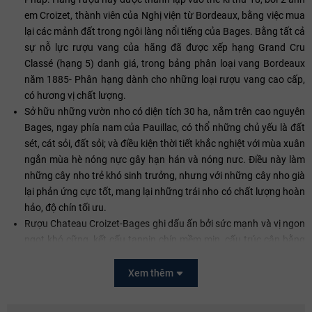
em Croizet, thành viên của Nghị viện từ Bordeaux, bằng việc mua
lại các mảnh đất trong ngôi làng nổi tiếng của Bages. Bằng tất cả
sự nỗ lực rượu vang của hãng đã được xếp hạng Grand Cru
Classé (hạng 5) danh giá, trong bảng phân loại vang Bordeaux
năm 1885- Phân hạng dành cho những loại rượu vang cao cấp,
có hương vị chất lượng.
Sở hữu những vườn nho có diện tích 30 ha, nằm trên cao nguyên
Bages, ngay phía nam của Pauillac, có thổ những chủ yếu là đất
sét, cát sỏi, đất sỏi; và điều kiện thời tiết khắc nghiệt với mùa xuân
ngắn mùa hè nóng nực gây hạn hán và nóng nưc. Điều này làm
những cây nho trẻ khó sinh trưởng, nhưng với những cây nho già
lại phản ứng cực tốt, mang lại những trái nho có chất lượng hoàn
hảo, độ chín tối ưu.
Rượu Chateau Croizet-Bages ghi dấu ấn bởi sức mạnh và vị ngon
ngọt khó cững, kết cấu tannin chín mềm mịn, cấu trúc cân bằng
hoàn hảo, rất được giới sành vang ưa chuộng.
Xem thêm
Quy trình sản xuất
Rượu vang Chateau Croizet-Bages, Grand Cru Classé là kết quả