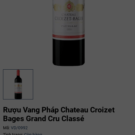
Rượu Vang Pháp Chateau Croizet
Bages Grand Cru Classé
Mã giảm giá:
Mã:
VD/0992
Ngày hết hạn:
Tình trạng:
Còn hàng