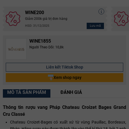
WINE200
Giảm 200k giá trị đơn hàng
Lưu mã
HSD: 31/12/2025
WINE1855
Người Theo Dõi: 10,8k
Liên kết Tiktok Shop
Xem shop ngay
MÔ TẢ SẢN PHẨM
ĐÁNH GIÁ
Thông tin rượu vang Pháp Chateau Croizet Bages Grand
Cru Classé
Chateau Croizet-Bages có xuất xứ từ vùng Pauillac, Bordeaux,
Pháp. Hãng rượu này được thành lập vào thế kỉ thứ 18, bởi 2 anh