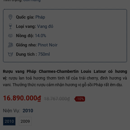
Mã giảm giá:
Quốc gia:
Pháp
Ngày hết hạn:
Loại vang:
Vang đỏ
Điều kiện:
Nồng độ:
14.0%
Giống nho:
Pinot Noir
Copy mã và nhập mã ở trang
THANH TOÁN
bạn nhé!
Dung tích :
750ml
Rượu vang Pháp Charmes-Chambertin Louis Latour có hương
vị:
rượu lan toả hương thơm tinh tế của trái cherry, đinh hương và
vani. Thưởng thức rượu cảm nhận hương vị gỗ sồi Pháp rất êm dịu.
16.890.000₫
18.767.000₫
-10%
Niện Vụ:
2010
2010
2009