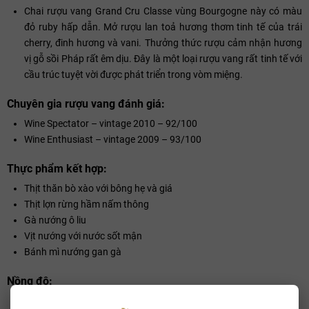
Chai rượu vang Grand Cru Classe vùng Bourgogne này có màu
đỏ ruby hấp dẫn. Mở rượu lan toả hương thơm tinh tế của trái
cherry, đinh hương và vani. Thưởng thức rượu cảm nhận hương
vị gỗ sồi Pháp rất êm dịu. Đây là một loại rượu vang rất tinh tế với
cầu trúc tuyệt vời được phát triển trong vòm miệng.
Chuyên gia rượu vang đánh giá:
Wine Spectator – vintage 2010 – 92/100
Wine Enthusiast – vintage 2009 – 93/100
Thực phẩm kết hợp:
Thịt thăn bò xào với bông hẹ và giá
Thịt lợn rừng hầm nấm thông
Gà nướng ô liu
Vịt nướng với nước sốt mận
Bánh mì nướng gan gà
Nồng độ:
Alc: 14.0%