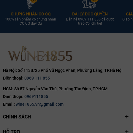
CHỨNG NHẬN CO CQ
ĐẠI LÝ ĐỘC QUYỀN
GIA
100% sản phẩm có chứng nhận
Liên hệ 0969 111 855 để được
Giao h
CO CQ đầy đủ
trao đổi chi tiết
Hà Nội:
Số 113B/25 Phố Vũ Ngọc Phan, Phường Láng, TP.Hà Nội
Điện thoại:
0969 111 855
HCM:
Số 57 Nguyễn Văn Thủ, Phường Tân Định, TP.HCM
Điện thoại:
0969111855
Email:
wine1855.vn@gmail.com
CHÍNH SÁCH
HỖ TRỢ