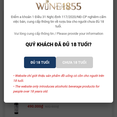
CÓ THỂ BẠN THÍCH
Điểm a khoản 1 Điều 31 Nghị định 117/2020/NĐ-CP nghiêm cấm
việc bán, cung cấp thông tin về rượu bia cho người chưa đủ 18
tuổi.
Whisky Glenallachie 13 Year Of The Horse 2026
Vui lòng cung cấp thông tin / Please provide your information
2.150.000₫
QUÝ KHÁCH ĐÃ ĐỦ 18 TUỔI?
Bia Bỉ Trappistes Rochefort 10
150.000₫
ĐỦ 18 TUỔI
CHƯA 18 TUỔI
Rượu Vang Sủi Gemma Di Luna Moscato Vino
• Website chỉ giới thiệu sản phẩm đồ uống có cồn cho người trên
18 tuổi.
Spumante
480.000₫
• The website only introduces alcoholic beverage products for
581.000₫
people over 18 years old.
Rượu Vang Ý Terre Di Mario 17%
490.000₫
632.500₫