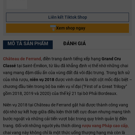
Liên kết Tiktok Shop
Xem shop ngay
MÔ TẢ SẢN PHẨM
ĐÁNH GIÁ
Château de Ferrand
, điền trang danh tiếng xếp hạng
Grand Cru
Classé
tại Saint-Émilion, từ lâu đã khẳng định vị thế nhờ những chai
vang mang đậm dấu ấn của vùng đất đá vôi đặc trưng. Trong lịch sử
của nhà rượu,
niên vụ 2018
được vinh danh là một cột mốc đặc biệt –
chương đầu tiên trong bộ ba niên vụ vĩ đại ("First of a Great Trilogy"
gồm 2018, 2019 và 2020) của thế kỷ 21 tại bờ Phải Bordeaux.
Niên vụ 2018 tại Château de Ferrand gặt hái được thành công vang
dội nhờ sự kết hợp giữa điều kiện thời tiết cực đoan nhưng mang tính
bước ngoặt và những cải tiến vượt bậc trong quy trình quản lý điền
trang. Đối với những người yêu thích dòng
rượu vang Pháp cao cấp
,
chai vang này không chỉ là một thức uống thượng hạng mà còn là