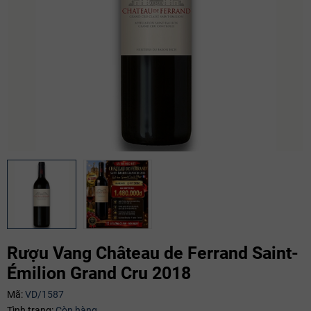
Rượu Vang Château de Ferrand Saint-
Émilion Grand Cru 2018
Mã:
VD/1587
Mã giảm giá:
Tình trạng:
Còn hàng