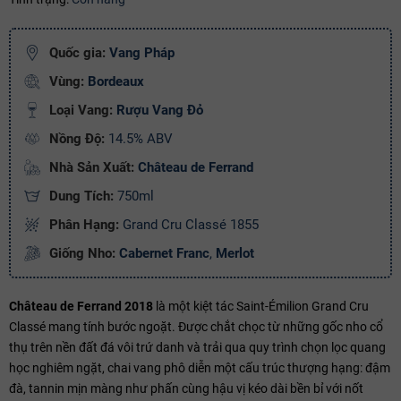
Ngày hết hạn:
Quốc gia:
Vang Pháp
Điều kiện:
Vùng:
Bordeaux
Loại Vang:
Rượu Vang Đỏ
Copy mã và nhập mã ở trang
THANH TOÁN
bạn nhé!
Nồng Độ:
14.5% ABV
Nhà Sản Xuất:
Château de Ferrand
Dung Tích:
750ml
Phân Hạng:
Grand Cru Classé 1855
Giống Nho:
Cabernet Franc
,
Merlot
Château de Ferrand 2018
là một kiệt tác Saint-Émilion Grand Cru
Classé mang tính bước ngoặt. Được chắt chọc từ những gốc nho cổ
thụ trên nền đất đá vôi trứ danh và trải qua quy trình chọn lọc quang
học nghiêm ngặt, chai vang phô diễn một cấu trúc thượng hạng: đậm
đà, tannin mịn màng như phấn cùng hậu vị kéo dài bền bỉ với nốt