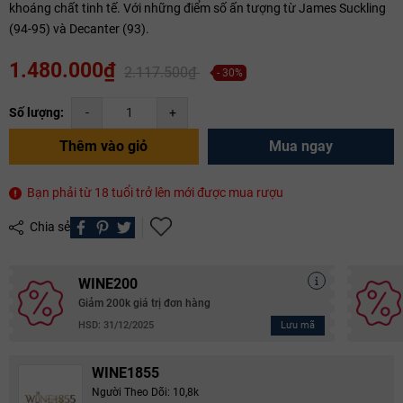
khoáng chất tinh tế. Với những điểm số ấn tượng từ James Suckling
(94-95) và Decanter (93).
1.480.000₫
2.117.500₫
- 30%
Số lượng:
-
+
Thêm vào giỏ
Mua ngay
Bạn phải từ 18 tuổi trở lên mới được mua rượu
Chia sẻ
WINE200
Giảm 200k giá trị đơn hàng
Lưu mã
HSD: 31/12/2025
WINE1855
Người Theo Dõi: 10,8k