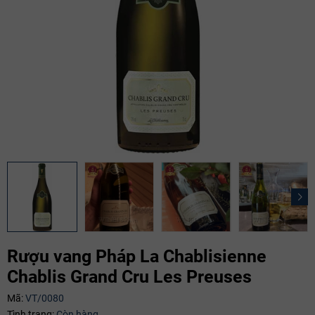
Rượu vang Pháp La Chablisienne
Chablis Grand Cru Les Preuses
Mã:
VT/0080
Mã giảm giá:
Tình trạng:
Còn hàng