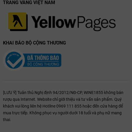
TRANG VÀNG VIỆT NAM
KHAI BÁO BỘ CỘNG THƯƠNG
Thưởng Thức & Kết Hợp Món Ăn Với La
Chablisienne Chablis Grand Cru Les Preuses
La Chablisienne Chablis Grand Cru Les Preuses nên được phục vụ ở
nhiệt độ 8–10°C. Phù hợp với:
[LƯU Ý] Tuân thủ Nghị định 94/2012/NĐ-CP, WINE1855 không bán
Hải sản: hàu sống, tôm hùm, cá bơn nướng.
rượu qua Internet. Website chỉ giới thiệu và tư vấn sản phẩm. Quý
Cá trắng: cá tuyết, cá hồi, cá vược sốt chanh.
khách vui lòng liên hệ Hotline 0969 111 855 hoặc đến cửa hàng để
Phô mai mềm: Comté, Brie, phô mai dê tươi.
mua trực tiếp. Không phục vụ người dưới 18 tuổi và phụ nữ mang
Món ăn Pháp: gà nướng thảo mộc, thịt bê nướng, salad cá ngừ.
thai.
La Chablisienne Chablis Grand Cru Les Preuses là một chai
vang