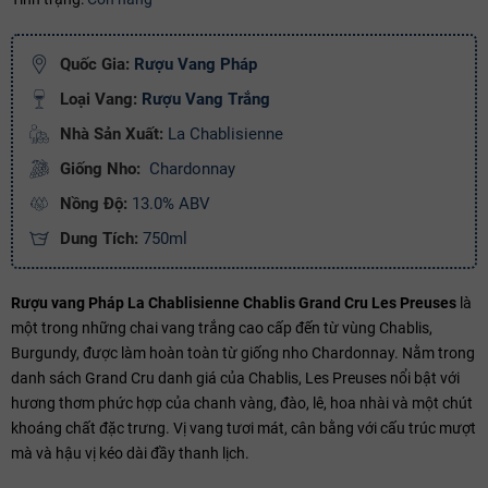
Ngày hết hạn:
Quốc Gia:
Rượu Vang Pháp
Điều kiện:
Loại Vang:
Rượu Vang Trắng
Copy mã và nhập mã ở trang
THANH TOÁN
bạn nhé!
Nhà Sản Xuất:
La Chablisienne
Giống Nho:
Chardonnay
Nồng Độ:
13.0% ABV
Dung Tích:
750ml
Rượu vang Pháp La Chablisienne Chablis Grand Cru Les Preuses
là
một trong những chai vang trắng cao cấp đến từ vùng Chablis,
Burgundy, được làm hoàn toàn từ giống nho Chardonnay. Nằm trong
danh sách Grand Cru danh giá của Chablis, Les Preuses nổi bật với
hương thơm phức hợp của chanh vàng, đào, lê, hoa nhài và một chút
khoáng chất đặc trưng. Vị vang tươi mát, cân bằng với cấu trúc mượt
mà và hậu vị kéo dài đầy thanh lịch.