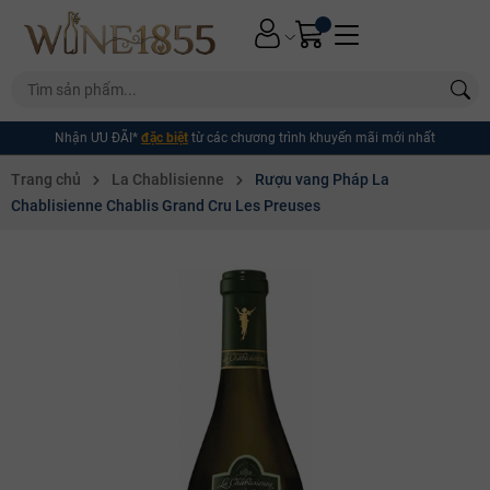
Nhận ƯU ĐÃI*
đặc biệt
từ các chương trình khuyến mãi mới nhất
Trang chủ
La Chablisienne
Rượu vang Pháp La
Chablisienne Chablis Grand Cru Les Preuses