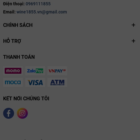
Điện thoại:
0969111855
khu vực Grand Cru danh giá của Chablis. Với nền đất
Kimmeridgian đá vôi và khí hậu mát mẻ, đây là một trong những
Email:
wine1855.vn@gmail.com
nơi lý tưởng nhất để phát triển giống nho Chardonnay cao cấp.
CHÍNH SÁCH
Quy trình sản xuất: Sau khi thu hoạch thủ công, nho được lựa
chọn kỹ lưỡng và lên men trong thùng thép không gỉ để giữ được
độ tươi mát và nguyên vẹn của hương vị. Sau đó, rượu được ủ
HỖ TRỢ
một phần trong thùng gỗ sồi Pháp nhằm tăng cường cấu trúc và
độ phức hợp cho chai rượu.
THANH TOÁN
KẾT NỐI CHÚNG TÔI